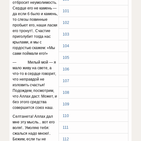
отбросит неумолимость.
Сердце его не камень —
101
да если б было и камень,
то слезы повин­ные
102
пробьют его, наши ласки
его тронут!.. Счастие
103
приголубит тогда нас
крылами, и мы с
104
гордостью ска­жем: «Мы
сами поймали его!»
105
— Милый мой — я
мало живу на свете, а
106
что-то в сердце говорит,
что неправдой не
107
изловить счастья!
Подождем, посмотрим,
108
что Аллах даст. Может, и
без этого средства
109
совершится союз наш.
110
Селтанета! Аллах дал
мне эту мысль... вот его
111
во­ля!.. Умоляю тебя:
сжалься надо мною!..
Бежим, если ты не
112