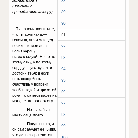
значит точка.
88
(Замечание
принадлежит автору)
89
90
—Ты напоминаешь мне,
что ты дочь хана,—
91
вспомни, что и мой дед
носил, что мой дядя
92
носит корону
шамхальскую!.. Но не по
93
этому сану, а по этому
сердцу я чувствую, что
94
достоин тебя; и если
есть позор быть
95
счастливым вопреки
злобы людей и прихотей
96
рока, то он весь падет на
мою, не на твою голову.
97
— Но ты забыл
98
месть отца моего.
— Придет пора, и
99
он сам забудет ее. Видя,
что дело свершено, он
100