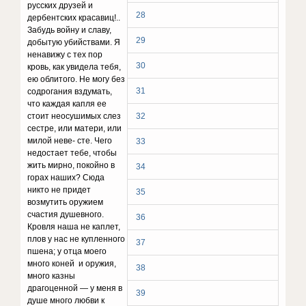
русских друзей и
28
дербентских красавиц!..
Забудь войну и славу,
29
добытую убийствами. Я
ненавижу с тех пор
30
кровь, как увидела тебя,
ею облитого. Не могу без
31
содрогания вздумать,
что каждая капля ее
стоит неосушимых слез
32
сестре, или матери, или
милой неве- сте. Чего
33
недостает тебе, чтобы
жить мирно, покойно в
34
горах наших? Сюда
никто не придет
35
возмутить оружием
счастия душевного.
36
Кровля наша не каплет,
плов у нас не купленного
37
пшена; у отца моего
много коней и оружия,
38
много казны
драгоценной — у меня в
39
душе много любви к