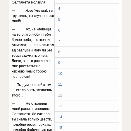
Селтанета молвила:
4
—
Азиз
(милый), ты
грустишь, ты скучаешь со
5
мной!
— Ах, не клевещи
6
на того, кто любит тебя
более неба,— отвечал
7
Аммалат,— но я испытал
ад разлуки и могу ли без
8
тоски вздумать о ней.
Легче, во сто раз легче
9
мне расстаться с
жизнию, чем с тобою,
10
черно­окая!
11
—- Ты думаешь об этом
— стало быть, желаешь
этого...
12
— Не отравляй
13
моей раны сомнением,
Селтанета. До сих пор
14
ты знала только цвести,
подобно розе, порхать,
15
подобно бабочке; до сих