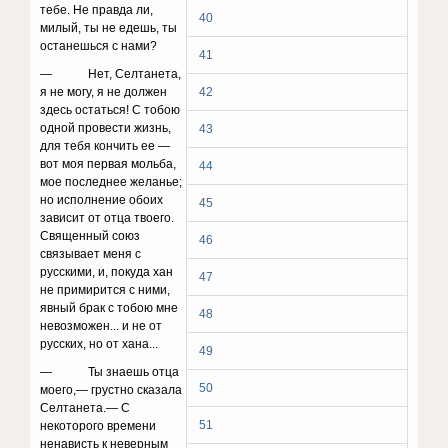
тебе. Не правда ли,
40
милый, ты не едешь, ты
останешься с нами?
41
— Нет, Селтанета,
я не могу, я не должен
42
здесь остаться! С тобою
одной провести жизнь,
43
для тебя кончить ее —
вот моя первая мольба,
44
мое послед­нее желанье;
но исполнение обоих
45
зависит от отца твоего.
Священный союз
46
связывает меня с
русскими, и, покуда хан
47
не примирится с ними,
явный брак с тобою мне
48
невозможен... и не от
русских, но от хана...
49
— Ты знаешь отца
50
моего,— грустно сказала
Селта­нета.— С
51
некоторого времени
ненависть к неверным