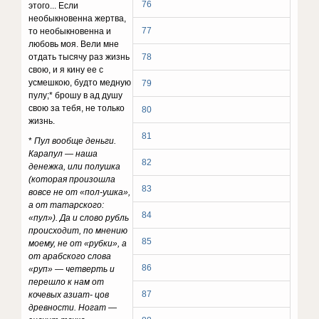
76
этого... Если
необыкновенна жерт­ва,
77
то необыкновенна и
любовь моя. Вели мне
отдать тысячу раз жизнь
78
свою, и я кину ее с
усмешкою, будто медную
79
пулу;* брошу в ад душу
свою за тебя, не только
80
жизнь.
81
*
Пул вообще деньги.
Карапул — наша
82
денежка, или полушка
(которая произошла
83
вовсе не от «пол-ушка»,
а от татарского:
84
«пул»). Да и слово рубль
происходит, по мнению
85
моему, не от «рубки», а
от арабского слова
86
«руп» — четверть и
перешло к нам от
87
кочевых азиат- цов
древности. Ногат —