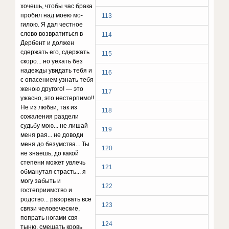
хочешь, чтобы час брака
пробил над моею мо­
113
гилою. Я дал честное
слово возвратиться в
114
Дербент и должен
сдержать его, сдержать
115
скоро... но уехать без
надежды увидать тебя и
116
с опасением узнать тебя
женою другого! — это
117
ужасно, это нестерпимо!!
Не из любви, так из
118
сожаления раздели
судьбу мою... не лишай
119
меня рая... не доводи
меня до безумства... Ты
120
не знаешь, до какой
степени может увлечь
121
обманутая страсть... я
могу забыть и
122
гостеприимство и
родство... разорвать все
123
связи человеческие,
попрать ногами свя­
124
тыню, смешать кровь