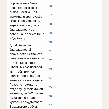
пор твоя воля была
16
единственною твоею
обязанностию. Но я
17
мужчина, я друг; судьба
сковала на меня цепь
18
неразрешимую, цепь
благодарности за
19
добро... она влечет меня
к Дербенту.
20
Долг! обязанность!
благодарность! —
21
произнесла Селтанета,
печально качая головою.
22
— Сколько золото­
швейных слов изобрел
23
ты, чтобы ими, как
шалью, при­крыть свою
24
неохоту остаться здесь.
Разве не прежде ты
25
отдал душу свою любви,
нежели дружбе?.. Ты не
26
имел права отдавать
чужое! О, забудь своего
27
Верховского, за­будь