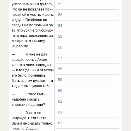
усилилась в нем до того,
52
что он не пожалеет при­
нести ей в жертву и дочь,
53
и друга. Особенно он
сер­дит на полковника за
54
то, что убил его любимо­
го нукера, посланного за
55
лекарством к гакиму
Ибра­гиму.
56
— Я уже не раз
57
заводил речь с Ахмет-
ханом о мо­их надеждах
58
— и всегдашним ответом
его было: по­клянись
59
быть врагом русских — и
тогда я выслушаю тебя!
60
— Стало быть,
надобно сказать
61
«прости» надежде?
62
— Зачем же
надежде, Селтанета!
63
Зачем не сказать только:
прости, Авария!