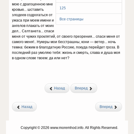
мою с драгоценною мне
125
кровью... шставить
злодеев содрогаться от
Все страницы
ужаса при моем имени и
ангелов плакать от моих
дел... Селтанета... спаси
меня от чужих проклятий, от своего презрения... спаси меня от
самого меня!.. Нукеры мои бесстрашны, кони — ветер... ночь
темна: бежим в благодатную Россию, покуда перейдет гроза. В
последний раз умоляю тебя: жизнь и смерть, слава и душа моя
в одном слове твоем: да или нет?
Назад
Вперед
Назад
Вперед
Copyright © 2026 www.moremhod.info. All Rights Reserved.