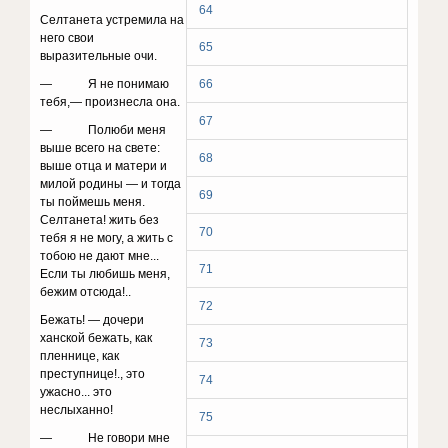
64
Селтанета устремила на
него свои
65
выразительные очи.
— Я не понимаю
66
тебя,— произнесла она.
67
— Полюби меня
выше всего на свете:
68
выше отца и матери и
милой родины — и тогда
69
ты поймешь ме­ня.
Селтанета! жить без
70
тебя я не могу, а жить с
тобою не дают мне...
71
Если ты любишь меня,
бежим отсюда!..
72
Бежать! — дочери
ханской бежать, как
73
пленнице, как
преступнице!., это
74
ужасно... это
неслыханно!
75
— Не говори мне