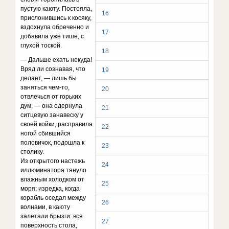
пустую каюту. Постояла,
16
прислонившись к косяку,
вздохнула обреченно и
17
добавила уже тише, с
глухой тоской.
18
— Дальше ехать некуда!
Вряд ли сознавая, что
19
делает, — лишь бы
заняться чем-то,
20
отвлечься от горьких
дум, — она одернула
21
ситцевую занавеску у
своей койки, расправила
22
ногой сбившийся
половичок, подошла к
23
столику.
Из открытого настежь
24
иллюминатора тянуло
влажным холодком от
25
моря; изредка, когда
корабль оседал между
26
волнами, в каюту
залетали брызги: вся
27
поверхность стола,