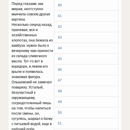
Перед глазами, как
40
мираж, неотступно
маячила совсем другая
41
картина.
Несколько секунд назад,
42
припевая, вся и
хозяйственных
43
хлопотах, она бежала из
камбуза: нужно было к
44
вечернему чаю принести
из склада сливочного
45
масла. Тут-то вот в
коридоре, в левом его
46
крыле и появилась
знакомая фигура.
47
Ольшевский не замечал
повариху. Усталый,
48
безучастный к
окружающему,
49
сосредоточенный лишь
на том, чтобы напиться
50
после смены, он,
сутулясь, шаркал к бачку
51
с питьевой водой, еще в
рабочей робе,