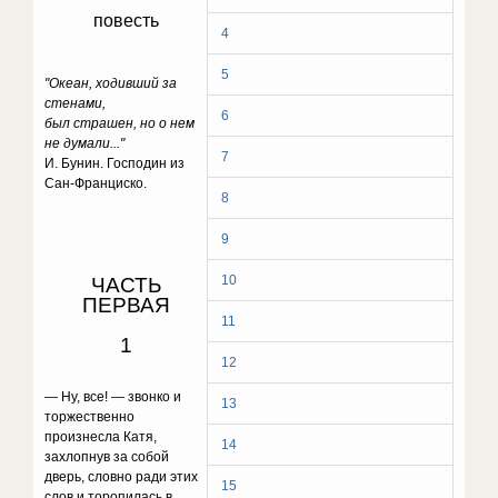
повесть
4
5
"Океан, ходивший за
стенами,
6
был страшен, но о нем
не думали..."
7
И. Бунин. Господин из
Сан-Франциско.
8
9
10
ЧАСТЬ
ПЕРВАЯ
11
1
12
— Ну, все! — звонко и
13
торжественно
произнесла Катя,
14
захлопнув за собой
дверь, словно ради этих
15
слов и торопилась в