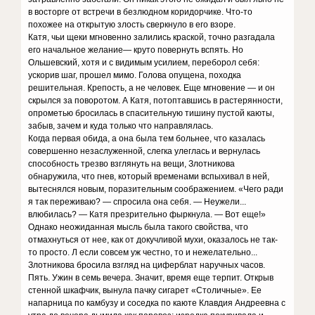
в восторге от встречи в безлюдном коридорчике. Что-то
похожее на открытую злость сверкнуло в его взоре.
Катя, чьи щеки мгновенно залились краской, точно разгадала
его начальное желание— круто повернуть вспять. Но
Ольшевский, хотя и с видимым усилием, переборол себя:
ускорив шаг, прошел мимо. Голова опущена, походка
решительная. Крепость, а не человек. Еще мгновение — и он
скрылся за поворотом. А Катя, потоптавшись в растерянности,
опрометью бросилась в спасительную тишину пустой каюты,
забыв, зачем и куда только что направлялась.
Когда первая обида, а она была тем больнее, что казалась
совершенно незаслуженной, слегка улеглась и вернулась
способность трезво взглянуть на вещи, Злотникова
обнаружила, что гнев, который временами вспыхивал в ней,
вытеснялся новым, поразительным соображением. «Чего ради
я так переживаю? — спросила она себя. — Неужели...
влюбилась? — Катя презрительно фыркнула. — Вот еще!»
Однако неожиданная мысль была такого свойства, что
отмахнуться от нее, как от докучливой мухи, оказалось не так-
то просто. Л если совсем уж честно, то и нежелательно...
Злотникова бросила взгляд на циферблат наручных часов.
Пять. Ужин в семь вечера. Значит, время еще терпит. Открыв
стенной шкафчик, вынула пачку сигарет «Столичные». Ее
напарница по камбузу и соседка по каюте Клавдия Андреевна с