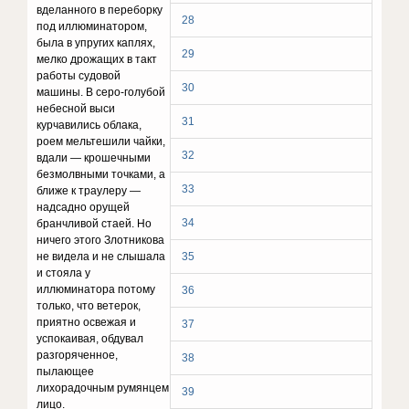
вделанного в переборку
28
под иллюминатором,
была в упругих каплях,
29
мелко дрожащих в такт
работы судовой
30
машины. В серо-голубой
небесной выси
31
курчавились облака,
роем мельтешили чайки,
32
вдали — крошечными
безмолвными точками, а
33
ближе к траулеру —
надсадно орущей
34
бранчливой стаей. Но
ничего этого Злотникова
не видела и не слышала
35
и стояла у
иллюминатора потому
36
только, что ветерок,
приятно освежая и
37
успокаивая, обдувал
разгоряченное,
38
пылающее
лихорадочным румянцем
39
лицо.