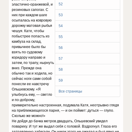
52
эластично-оранжевой, и
резиновых сапогах. С
них при каждом шаге
53
осыпалась на ковровую
дорожку матовая рыбья
54
чешуя. Кате, чтобы
побыстрее попасть из
55
камбуза на склад,
привычнее было бы
56
взять по судовому
коридору направо и
57
затем, по трапу, нырнуть
вниз. Прежде она
58
обычно так и ходила, но
сейчас ноги сами собой
59
понесли ее навстречу
Ольшевскому. «Я
Все страницы
улыбнусь ему, — светло
и по-доброму,
примирительно настроенная, подумала Катя, неотрывно глядя
на приближающегося парня, — и он поймет: дуться — глупо.
Сколько же можно!»
Не дойдя до бачка метров двадцать, Ольшевский увидел
повариху. И тут же выдал себя с головой. Вздрогнул. Глаза его
затравленно забегали. Он никак этого не ожидал и был явно не