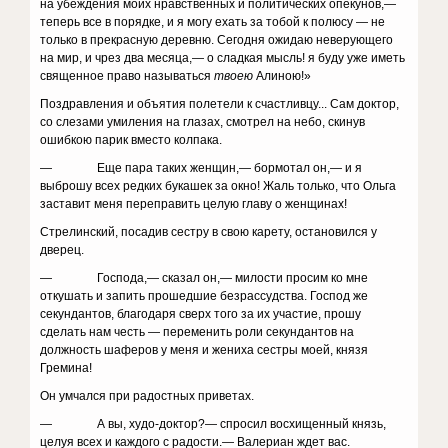
на убеждения моих нравственных и политических опекунов,—
теперь все в порядке, и я могу ехать за тобой к полю­су — не
только в прекрасную деревню. Сегодня ожидаю неверующего
на мир, и чрез два месяца,— о сладкая мысль! я буду уже иметь
священное право называться
твоею
Алиною!»
Поздравления и объятия полетели к счастливцу... Сам доктор,
со слезами умиления на глазах, смотрел на небо, скинув
ошибкою парик вместо колпака.
— Еще пара таких женщин,— бормотал он,— и я
выброшу всех редких букашек за окно! Жаль только, что Ольга
заставит меня переправить целую главу о женщинах!
Стрелинский, посадив сестру в свою карету, оста­новился у
дверец.
— Господа,— сказал он,— милости просим ко мне
откушать и запить прошедшие безрассудства. Господ же
секундантов, благодаря сверх того за их участие, прошу
сделать нам честь — переменить роли секундан­тов на
должность шаферов у меня и жениха сестры моей, князя
Гремина!
Он умчался при радостных приветах.
— А вы, худо-доктор?— спросил восхищенный князь,
целуя всех и каждого с радости.— Валериан ждет вас.