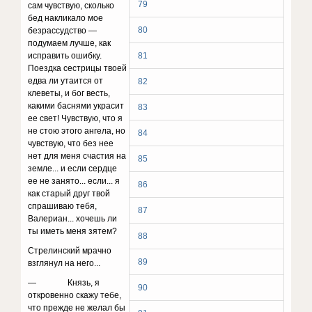
79
сам чувствую, сколько
бед накликало мое
80
безрассудство —
подумаем лучше, как
исправить ошибку.
81
Поездка сестрицы твоей
едва ли утаится от
82
клеветы, и бог весть,
какими баснями украсит
83
ее свет! Чувствую, что я
не стою этого ангела, но
84
чувствую, что без нее
нет для меня счастия на
85
земле... и если сердце
ее не занято... если... я
86
как старый друг твой
спрашиваю тебя,
87
Валериан... хочешь ли
ты иметь меня зятем?
88
Стрелинский мрачно
89
взглянул на него...
— Князь, я
90
откровенно скажу тебе,
что прежде не желал бы