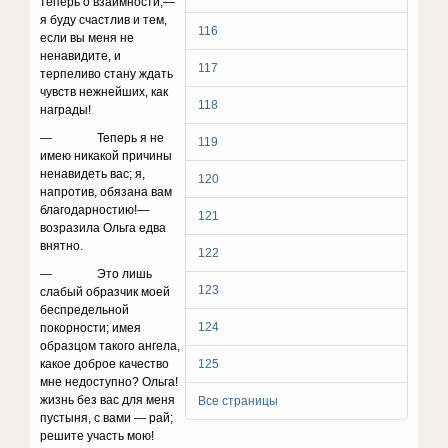
теперь о взаимности,—
я буду счастлив и тем,
116
если вы меня не
ненавидите, и
117
терпеливо стану ждать
чувств нежнейших, как
118
награды!
— Теперь я не
119
имею никакой причины
ненавидеть вас; я,
120
напротив, обязана вам
благодарностию!—
121
возра­зила Ольга едва
внятно.
122
— Это лишь
123
слабый образчик моей
беспредельной
124
покорности; имея
образцом такого ангела,
какое доброе качество
125
мне недоступно? Ольга!
жизнь без вас для ме­ня
Все страницы
пустыня, с вами — рай;
решите участь мою!