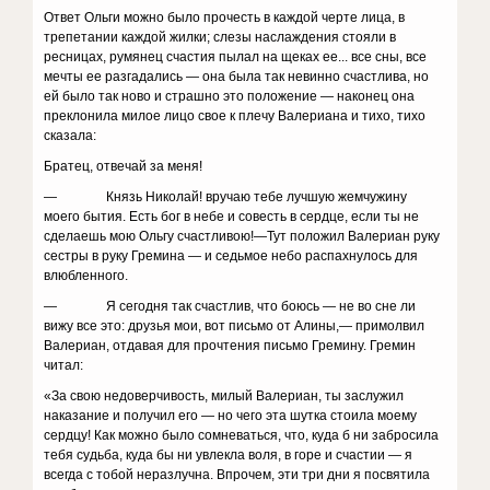
Ответ Ольги можно было прочесть в каждой черте лица, в
трепетании каждой жилки; слезы наслаждения стояли в
ресницах, румянец счастия пылал на щеках ее... все сны, все
мечты ее разгадались — она была так невинно счастлива, но
ей было так ново и страшно это положение — наконец она
преклонила милое лицо свое к плечу Валериана и тихо, тихо
сказала:
Братец, отвечай за меня!­
— Князь Николай! вручаю тебе лучшую жемчужину
моего бытия. Есть бог в небе и совесть в сердце, если ты не
сделаешь мою Ольгу счастливою!—Тут положил Валериан руку
сестры в руку Гремина — и седьмое небо распахнулось для
влюбленного.
— Я сегодня так счастлив, что боюсь — не во сне ли
вижу все это: друзья мои, вот письмо от Алины,— примолвил
Валериан, отдавая для прочтения письмо Гремину. Гремин
читал:
«За свою недоверчивость, милый Валериан, ты заслужил
наказание и получил его — но чего эта шутка стоила моему
сердцу! Как можно было сомневаться, что, куда б ни забросила
тебя судьба, куда бы ни увлекла воля, в горе и счастии — я
всегда с тобой неразлучна. Впрочем, эти три дни я посвятила