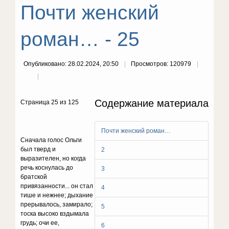
Почти женский
роман… - 25
Опубликовано: 28.02.2024, 20:50
Просмотров: 120979
Содержание материала
Страница 25 из 125
Почти женский роман…
Сначала голос Ольги
был тверд и
2
выразителен, но когда
речь коснулась до
3
братской
привязанности... он стал
4
тише и нежнее; дыхание
прерывалось, замирало;
5
тоска высоко вздымала
грудь; очи ее,
6