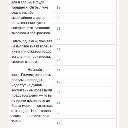
зла и злобы, в груди
таящиеся. Он был уже
19
счастлив, ибо
высочайшее счастье
20
есть сознание чужих
совершенств, сознание
21
высокого и прекрасного.
22
Ольга, однако ж, почитая
безмолвие князя колеба­
23
нием или отказом, гордо
встала — и произнесла,
24
свер­кая взором:
— Но знайте,
25
князь Гремин, если речь
правды и природы
26
недоступна душам,
воспитанным кровавыми
27
предрассудками,— то вы
не иначе достигнете до
28
брата моего,— как сквозь
это сердце. Не пожалев
29
славы,— я не пожалею
жизни.
30