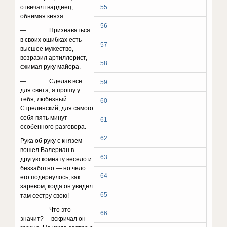
отвечал гвардеец,
55
обнимая князя.
56
— Признаваться
в своих ошибках есть
57
высшее мужество,—
возразил артиллерист,
58
сжимая руку майора.
— Сделав все
59
для света, я прошу у
тебя, любезный
60
Стрелинский, для самого
себя пять минут
61
особенного разговора.
62
Рука об руку с князем
вошел Валериан в
63
другую комнату весело и
беззаботно — но чело
64
его подер­нулось, как
заревом, когда он увидел
65
там сестру свою!
— Что это
66
значит?— вскричал он