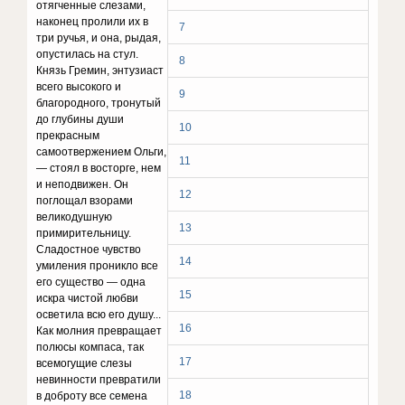
отягченные слеза­ми,
наконец пролили их в
7
три ручья, и она, рыдая,
опустилась на стул.
8
Князь Гремин, энтузиаст
всего высокого и
9
благородного, тронутый
до глубины души
10
прекрасным
самоотвержением Ольги,
11
— стоял в востор­ге, нем
и неподвижен. Он
12
поглощал взорами
великодуш­ную
13
примирительницу.
Сладостное чувство
14
умиления проникло все
его существо — одна
15
искра чистой люб­ви
осветила всю его душу...
16
Как молния превращает
полюсы компаса, так
17
всемогущие слезы
невинности превратили
18
в доброту все семена