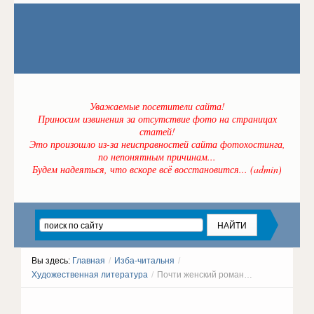
Уважаемые посетители сайта!
Приносим извинения за отсутствие фото на страницах
статей!
Это произошло из-за неисправностей сайта фотохостинга,
по непонятным причинам...
Будем надеяться, что вскоре всё восстановится... (admin)
Вы здесь:
Главная
/
Изба-читальня
/
Художественная литература
/
Почти женский роман…