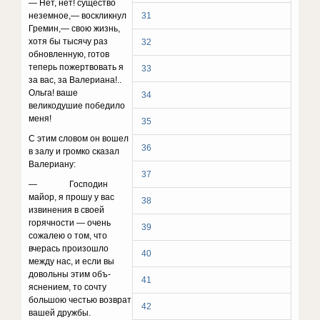
— Нет, нет! существо
неземное,— воскликнул
31
Гре­мин,— свою жизнь,
хотя бы тысячу раз
32
обновленную, готов
теперь пожертвовать я
33
за вас, за Валериана!..
Ольга! ваше
34
великодушие победило
меня!
35
С этим словом он вошел
36
в залу и громко сказал
Валериану:
37
— Господин
майор, я прошу у вас
38
извинения в своей
горячности — очень
39
сожалею о том, что
вчерась произошло
40
между нас, и если вы
довольны этим объ­
41
яснением, то сочту
большою честью возврат
42
вашей дружбы.