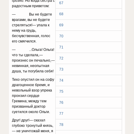
грозно. Но когда сестра с
67
радостным приветом:
68
— Вы не будете
врагами, вы не будете
стреляться!— упала к
69
нему на грудь,
бесчувственная, голос
70
его смяг­чился.
71
— ...Ольга! Ольга!
что ты сделала,—
72
произнес он пе­чально,—
невинная, неопытная
73
душа, ты погубила себя!
Тихо опустил он на софу
74
драгоценное бремя, и
не­вольный взор упрека
75
пронзил сердце
Гремина; между тем
76
призванный доктор
суетился около Ольги.
77
Друг! друг!— сказал
78
глубоко тронутый князь,
— не уничтожай меня, я