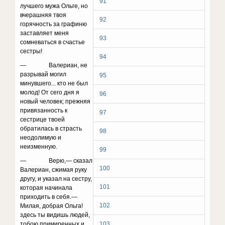
91
лучшего мужа Ольге, но
вчерашняя твоя
92
горячность за графиню
заставляет меня
93
сомневаться в счастье
сестры!
94
— Валериан, не
разрывай могил
95
минувшего... кто не был
молод! От сего дня я
96
новый человек; прежняя
привязанность к
97
сестрице твоей
обратилась в страсть
98
неодолимую и
неизменную.
99
— Верю,— сказал
100
Валериан, сжимая руку
другу, и указал на сестру,
101
которая начинала
приходить в себя.—
102
Милая, добрая Ольга!
здесь ты видишь людей,
тобою примиренных и
103