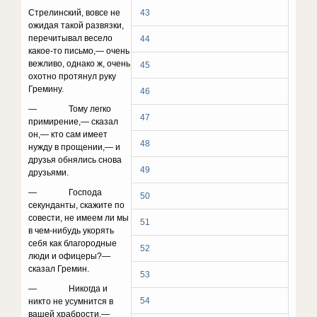
Стрелинский, вовсе не
43
ожидая такой развязки,
пере­читывал весело
44
какое-то письмо,— очень
вежливо, од­нако ж, очень
45
охотно протянул руку
Гремину.
46
— Тому легко
47
примирение,— сказал
он,— кто сам имеет
48
нужду в прощении,— и
друзья обнялись снова
49
друзьями.
— Господа
50
секунданты, скажите по
совести, не имеем ли мы
51
в чем-нибудь укорять
себя как благородные
52
люди и офицеры?—
сказал Гремин.
53
— Никогда и
54
никто не усумнится в
вашей храбро­сти,—