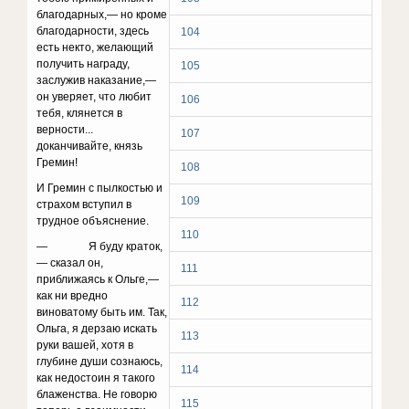
благодарных,— но кроме
благодарности, здесь
104
есть некто, желающий
получить награду,
105
заслужив наказание,—
он уверяет, что любит
106
тебя, клянется в
верности...
107
доканчивайте, князь
Гремин!
108
И Гремин с пылкостью и
109
страхом вступил в
трудное объяснение.
110
— Я буду краток,
— сказал он,
111
приближаясь к Ольге,—
как ни вредно
112
виноватому быть им. Так,
Ольга, я дерзаю искать
113
руки вашей, хотя в
глубине души соз­наюсь,
114
как недостоин я такого
блаженства. Не говорю
115