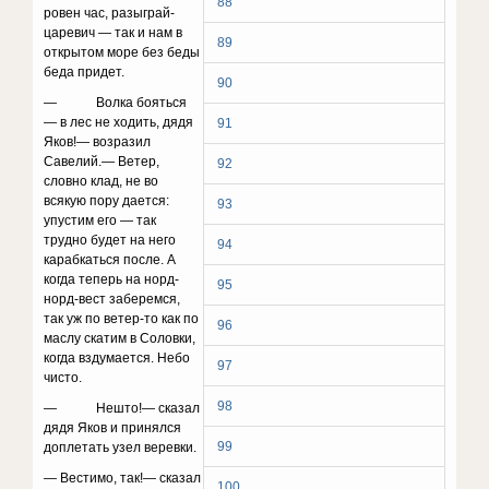
88
ровен час, разыграй-
царевич — так и нам в
89
открытом море без беды
беда придет.
90
— Волка бояться
— в лес не ходить, дядя
91
Яков!— возразил
Савелий.— Ветер,
92
словно клад, не во
всякую пору дается:
93
упустим его — так
трудно будет на него
94
карабкаться после. А
когда теперь на норд-
95
норд-вест заберемся,
так уж по ветер-то как по
96
маслу скатим в Соловки,
когда вздумается. Небо
97
чисто.
98
— Нешто!— сказал
дядя Яков и принялся
99
допле­тать узел веревки.
— Вестимо, так!— сказал
100