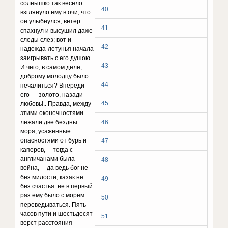
солнышко так весело
40
взглянуло ему в очи, что
он улыбнулся; ветер
41
спахнул и высушил даже
следы слез; вот и
42
надежда-ле­тунья начала
заигрывать с его душою.
43
И чего, в самом деле,
доброму молодцу было
44
печалиться? Впереди
его — золото, назади —
45
любовь!.. Правда, между
этими око­нечностями
лежали две бездны
46
моря, усаженные
опасностями от бурь и
47
каперов,— тогда с
англичанами была
48
война,— да ведь бог не
без милости, казак не
49
без счастья: не в первый
раз ему было с морем
50
переведы­ваться. Пять
часов пути и шестьдесят
51
верст расстояния