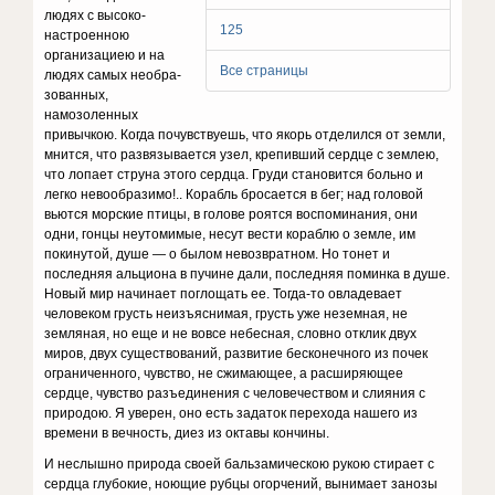
людях с высоко­
125
настроенною
организациею и на
Все страницы
людях самых необра­
зованных,
намозоленных
привычкою. Когда почувству­ешь, что якорь отделился от земли,
мнится, что раз­вязывается узел, крепивший сердце с землею,
что ло­пает струна этого сердца. Груди становится больно и
легко невообразимо!.. Корабль бросается в бег; над головой
вьются морские птицы, в голове роятся воспо­минания, они
одни, гонцы неутомимые, несут вести кораблю о земле, им
покинутой, душе — о былом не­возвратном. Но тонет и
последняя альциона в пучине дали, последняя поминка в душе.
Новый мир начинает поглощать ее. Тогда-то овладевает
человеком грусть неизъяснимая, грусть уже неземная, не
земляная, но еще и не вовсе небесная, словно отклик двух
миров, двух существований, развитие бесконечного из почек
ограниченного, чувство, не сжимающее, а расширяю­щее
сердце, чувство разъединения с человечеством и слияния с
природою. Я уверен, оно есть задаток перехода нашего из
времени в вечность, диез из окта­вы кончины.
И неслышно природа своей бальзамическою рукою стирает с
сердца глубокие, ноющие рубцы огорчений, вынимает занозы