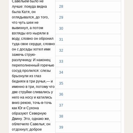
Савельем было не
лучше: покуда видна
28
была Катя, он
оглядывал­ся, до того,
29
что чуть шеи не
вывихнул, а потом
30
взгляды его ныряли в
воду, словно он обронил
31
туда свое сердце, словно
он с досады хотел ими
32
зажечь струю-
разлучницу. И наконец
33
переполненный горечью
сосуд пролился: слезы
34
брызнули из глаз
бедняги в три ручья,— и
35
имен­но в три, потому что
две струйки сливались у
36
него на носу и катились
вниз рекою, точь-в-точь
37
как Юг и Сухона
образуют Северную
38
Двину. Это, однако же,
облегчило Савелья; он
39
отдохнул; доброе