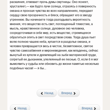
раскаяния, отвевает прочь думы-смутницы. Оно яснеет,
хрусталеет,— как будто лучи солнца, отразясь о поверхность
океана и пронзая чувства во всех направлениях, передают
сердцу свою прозрачность и блеск, обращают его в звезду
утреннюю. Вы начинаете тогда разгадывать вероятность
мнения, что вещество есть свет, поглощенный тяжестию, а
мысль, нравственное солнце, духовное око человека,
сосредоточивая в себе мир, есть вещество, стремящееся
обратиться опять в свет посредством слова. Тогда душа пьет
волю полною чашею неба, купается в раздолье океана, и
человек превращается весь в чистое, безмя­тежное, святое
чувство самозабвения и мироневедения, как младенец, сейчас
вынутый из купели и дремлющий на зыби материнской груди,
согретый ее дыханием, улелеянный ее песнью. О, если б я мог
вымолвить у судьбы или обновить до жизни памятью несколько
подобных часов! — я бы...
Назад
Вперед
Назад
Вперед