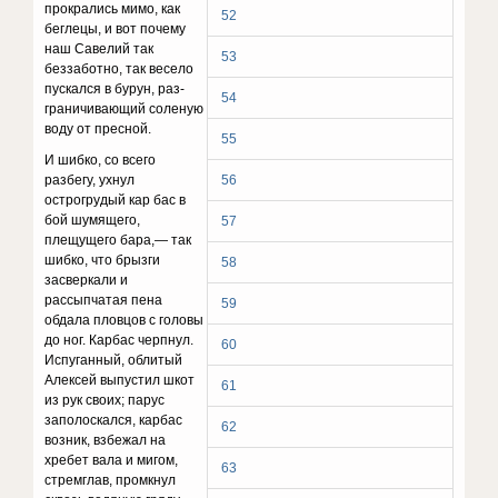
прокрались мимо, как
52
беглецы, и вот почему
наш Саве­лий так
53
беззаботно, так весело
пускался в бурун, раз­
54
граничивающий соленую
воду от пресной.
55
И шибко, со всего
разбегу, ухнул
56
острогрудый кар бас в
бой шумящего,
57
плещущего бара,— так
шибко, что брызги
58
засверкали и
рассыпчатая пена
59
обдала плов­цов с головы
до ног. Карбас черпнул.
60
Испуганный, облитый
Алексей выпустил шкот
61
из рук своих; парус
заполоскался, карбас
62
возник, взбежал на
хребет вала и мигом,
63
стремглав, промкнул