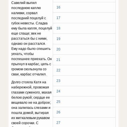
Савелий выпил
16
последнюю каплю
наливки, сорвал
17
последний поцелуй с
губок невесты. Сладка
ему была капля, поцелуй
18
еще слаще; век не
расстаться бы с ними,
19
однако он расстался.
Ему надо было спешить
20
уехать, чтобы
поспешнее приехать. Он
21
прыгнул в карбас, цепь с
громом скользнула со
22
сваи, карбас отчалил.
23
Долго стояла Катя на
набережной, провожая
24
глаза­ми суженого, махая
белою рукой; сердце ее
25
вещевало не на доброе;
она залилась слезами и
26
пошла домой, выти­рая
их миткалевым рукавом
27
своей сорочки. С