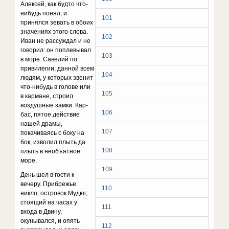
Алексей, как будто что-
нибудь понял, и
101
принялся зевать в обоих
значени­ях этого слова.
102
Иван не рассуждал и не
говорил: он поплевывал
103
в море. Савелий по
привилегии, дан­ной всем
104
людям, у которых звенит
что-нибудь в голове или
105
в кармане, строил
воздушные замки. Кар­
106
бас, пятое действие
нашей драмы,
107
покачиваясь с боку на
бок, изволил плыть да
108
плыть в необъятное
море.
109
День шел в гости к
вечеру. Прибрежье
110
никло; островок Мудюг,
стоящий на часах у
111
входа в Двину,
окунывался, и опять
112