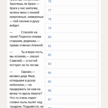
76
За­хочешь ли браги —
брага у нас шипучка;
77
зелено вино с пенкой
некупленые, немереные
78
— пей сколько в душу
войдет.
79
— Спасибо на
ласке! Подноси сперва
80
старшим, дядюшка,—
лукаво отвечал Алексей.
81
— Ты в море гость,
82
мы хозяева,— сказал
Саве­лий,— а гостей
83
потчуют не по летам.
— Однако,—
84
молвил дядя Яков,
оглядывая в до­зор
85
небосклон,— не
придержать ли нам на
86
вечер-то вдоль берега?
Что-то очень парит:
87
словно пыль пы­лит над
тундрою. Подымется, не