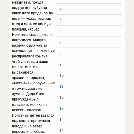
между тем, покуда
подружки-голубушки
4
шили Кате приданое да
пе­ли,— между тем, как
5
отец и мать ее пили да
плакали, карбас
6
Никитина снарядился и
нагрузился. Минута
7
разлуки была уже за
плечами, уж на плече, уж
8
расправ­ляла крылья,
чтоб улететь, а наши
9
милые, или, как
выражаются
10
архангелогородцы,
«бажоные», обрученники
11
о том и-думать не
думали. Дядя Яков
12
принужден был
вытащить жениха от
13
невесты волоком.
Попутный ветер казался
14
ему самою противною
погодой; но ветер
15
пересилил любовь.