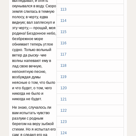
выглядывал, и опять
окунывался в воду. Скоро
113
земля слилась в темную
полосу, в черту, едва
114
видную; вал заплеснул и
эту черту,— прощай, моя
115
родина! Бездонное небо,
безбрежное море
116
обнимает теперь утлое
судно. Только вольный
117
ветер да рыску- чие
волны напевают ему в
118
лад свою вечную,
непонят­ную песню,
119
возбуждая думы
неясные о том, что было
и что будет, о том, чего
120
никогда не было и
никогда не будет.
121
Не знаю, случалось ли
122
вам испытать чувство
раз­луки с родным
123
берегом на веру зыбкой
стихии. Но я испытал его
124
сам; я следил его на