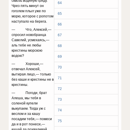
сквозь водяную гряду.
64
Чрез пять минут он
гоголем плыл уже по
65
морю, которое с ропотом
наступало на берега.
66
— Что, Алексей,—
спросил новобранца
67
Савелий, усмехаясь,—
аль тебе не любы
68
крестины морскою
водою?
69
— Хороши,—
70
отвечал Алексей,
вытирая лицо,— только
71
без каши и крестины не в
крестины.
72
— Погоди, брат
Алеша, мы тебя в
73
соленой купели
выкупаем. Тогда уж с
74
веслом и за кашу
посадим тебя,— помеси
75
да и в рот понеси,—
кушай да похваливай.