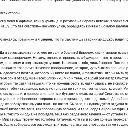
звон колокольчика и топот злой тройки заглушил их прения. Сани шаркнули п
сех сторон.
ня в кармане, кони у крыльца, и ретивое на берегах невских; я заехал с
ашу. Сто лет счастия!— воскликнул он, обращаясь к князю с бокалом шампан
аясь, Гремин,— и я уверен, что ты заключишь старин­ную дружбу нашу п
 и зачем хвалить того, кого не за что бранить! Впрочем, как ни упорен язык 
ым красноречием. Не хочу, однако ж, проникать в будущее — нет, я про­изнес
м, за столом и под столом уснувшим. На­чинаю с тебя, милый корнет Посвисто
а покоится твое романтическое воображение, которое, чуть бывало орошено 
бы сделаться поэтом, которого бы никто не понял, и грамматики, чтобы быть п
тебя сон в отраду ушей всех ближних!.. Мир и тебе, храбрый ротмистр Ольстр
который так затягиваешься, что не можешь сесть, и, натянувшись, не в силах в
зовет тебя к страшному расчету: «справа по три и по три направо, кругом!» Ми
как журавли, и кре­пости лопали, как бутылки с кислыми щами! Системы не с
Люцифер или Наполеон с верного конца в преисподнюю подстолья!.. Долгий пок
 даже собаку свою выучил лаять по нотам. Бывало, ты одним духом отдувал л
очкой низвергла тебя, как прорванную волынку. И тебе, лорд Бейрон мазур­ки,
се, так что ни одна не покидала тебя без сердечного биения — от усталости
 Мир сердцу твоему, честолюбец Пятачков, хо­тя ты и во сне хочешь перехра
я, будто собираешься рассуждать, и, наконец, все вы, о кото­рых так же трудн