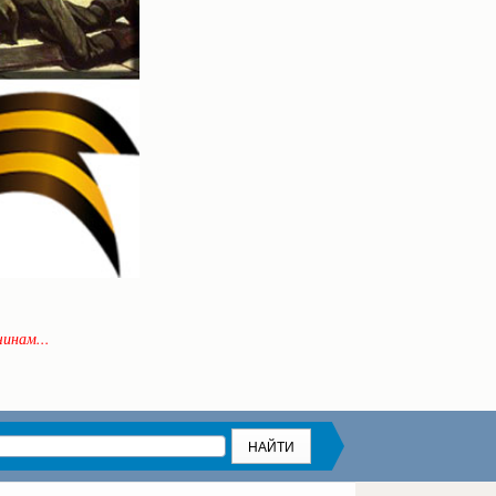
инам...