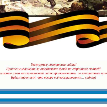
Уважаемые посетители сайта!
Приносим извинения за отсутствие фото на страницах статей!
оизошло из-за неисправностей сайта фотохостинга, по непонятным прич
Будем надеяться, что вскоре всё восстановится... (admin)