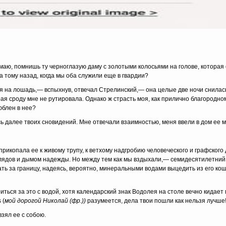
аю, помнишь ту черноглазую даму с золотыми колосьями на голове, которая 
а тому назад, когда мы оба служили еще в гвардии?
 лошадь,— вспыхнув, отвечал Стрелинский,— она целые две ночи снилась 
ая сроду мне не рутировала. Однако ж страсть моя, как прилично благородному
люблен в нее?
лее твоих сновидений. Мне отвечали взаимностью, меня ввели в дом ее му
пала ее к живому трупу, к ветхому надгробию челове­ческого и графского 
глядов и дымом надежды. Но между тем как мы вздыхали,— семидесятилетний
ать за границу, надеясь, вероятно, мине­ральными водами выцедить из его ко
 за это с водой, хотя календарский знак Водолея на столе вечно кидает 
 (
мой дорогой Николай
(фр.))
разумеется, дела твои пошли как нель­зя лучше!
ял ее с собою.