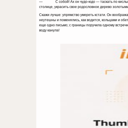
— С собой! Ах он чудо-юдо — таскать по кислым кл
столице, украсить свое ро­дословное дерево золотым
Скажи лучше: упрямство умереть кстати. Он воображ
неутешны и поменя­лись, как водится, кольцами и обе
еще одно письмо; с границы поручила одному встречном
воду канула!