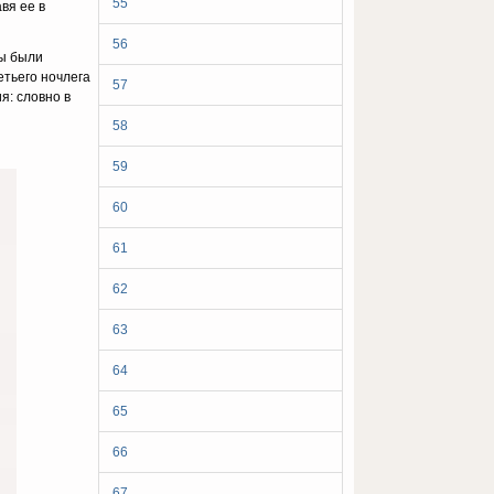
55
вя ее в
56
мы были
етьего ночлега
57
я: словно в
58
59
60
61
62
63
64
65
66
67