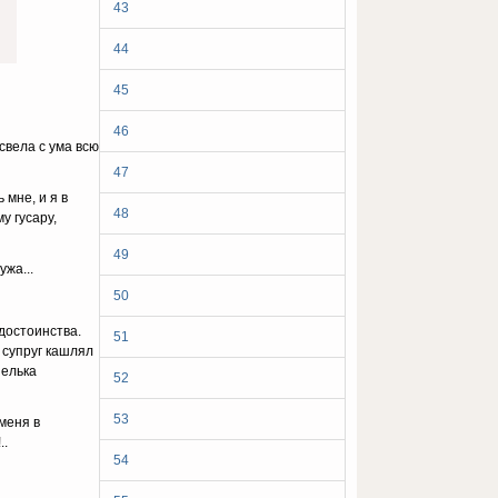
43
44
45
46
свела с ума всю
47
мне, и я в
48
 гу­сару,
49
жа...
50
достоинства.
51
 супруг кашлял
шелька
52
53
меня в
..
54