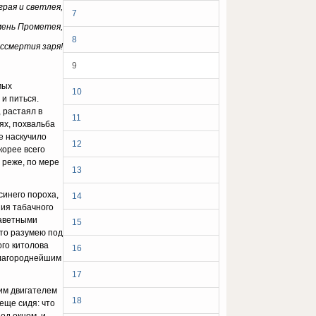
грая и светлея,
7
ень Прометея,
8
ессмертия заря!
9
мых
10
и питься.
 растаял в
11
ях, похвальба
е наскучило
12
корее всего
 реже, по мере
13
синего пороха,
14
ния табачного
заветными
15
 то разумею под
ого китолова
16
 благороднейшим
17
ким двигателем
18
еще сидя: что