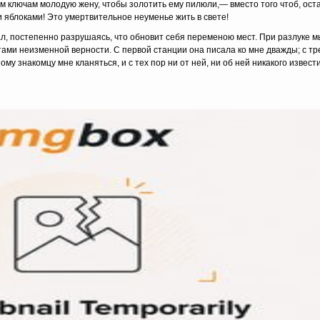
ючам молодую жену, чтобы золотить ему пилюли,— вместо того чтоб, оста
и яблоками! Это умертвительное неуменье жить в свете!
ал, постепенно разрушаясь, что обновит себя переменою мест. При разлуке 
тами неизменной вер­ности. С первой станции она писала ко мне дважды; с тр
у знакомцу мне кланяться, и с тех пор ни от ней, ни об ней никакого извести