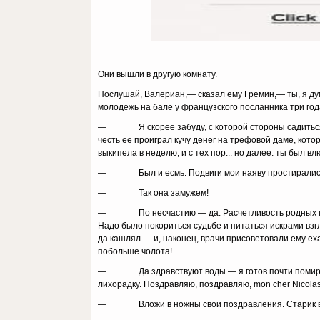
Они вышли в другую комнату.
Послушай, Валериан,— сказал ему Гремин,— ты, я дум
молодежь на бале у французского посланника три год
— Я скорее забуду, с которой стороны садиться на
честь ее проиграл кучу денег на трефовой даме, котор
выкипела в неделю, и с тех пор... но далее: ты был в
— Был и есмь. Подвиги мои наяву простирались да­
— Так она замужем!
— По несчастию — да. Расчетливость родных прико­
Надо было покориться судьбе и питаться искрами вз
да кашлял — и, наконец, врачи присове­товали ему ех
побольше чолота!
— Да здравствуют воды — я готов почти помириться
лихорадку. Поздравляю, поздравляю, mon cher Nicolas
— Вложи в ножны свои поздравления. Старик вз