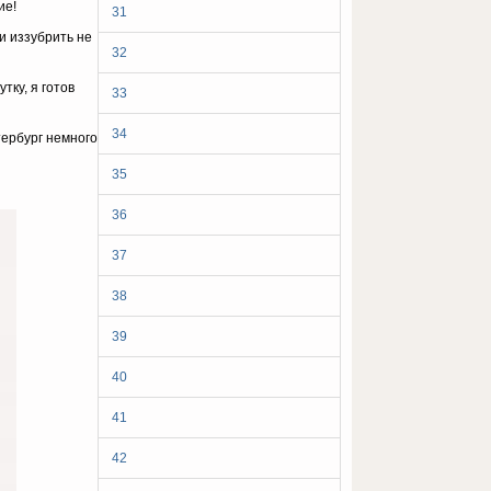
ие!
31
и иззубрить не
32
ку, я готов
33
34
ербург немного
35
36
37
38
39
40
41
42