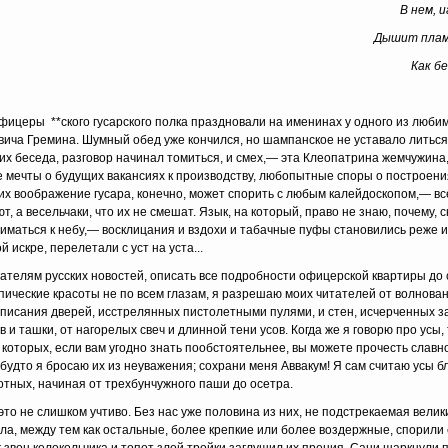
В нем, и
Дышит плам
Как б
офицеры **ского гусарского полка праздновали на именинах у одного из люби
ича Гремина. Шумный обед уже кончился, но шампанское не уставало литься 
а их беседа, разговор начинал томиться, и смех,— эта Клеопатрина жемчужина,
е мечты о будущих вакансиях к производству, любопытные споры о построени
их воображение гусара, конечно, может спорить с любым калейдоскопом,— вс
, а ве­сельчаки, что их не смешат. Язык, на который, право не знаю, почему, с
иматься к небу,— восклицания и вздохи и табачные пуфы становились реже и
й искре, перелетали с уст на уста...
ателям русских новостей, описать все подробности офицерской квартиры до 
копические красоты не по всем глазам, я разрешаю моих читателей от волнова
 описания дверей, исстрелянных пистолет­ными пулями, и стен, исчерченных 
 и ташки, от нагорелых свеч и длинной тени усов. Когда же я говорю про усы,
 которых, если вам угодно знать пообстоятельнее, вы можете прочесть славн
 будто я бросаю их из неуважения; сохрани меня Аввакум! Я сам считаю усы
тных, начиная от трехбунчужного паши до осетра.
 это не слишком учтиво. Без нас уже половина из них, не подстрекаемая вели
ола, между тем как остальные, более крепкие или более воздержные, спорили 