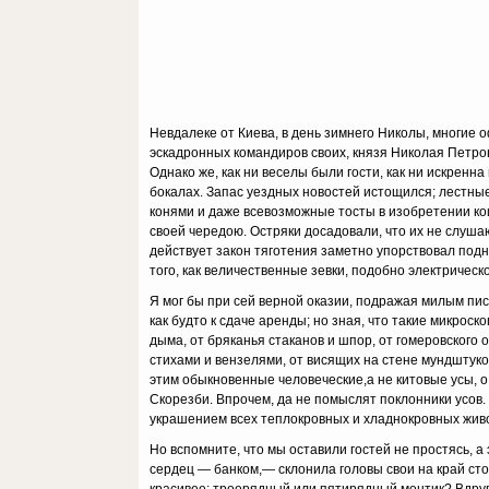
Невдалеке от Киева, в день зимнего Николы, многие 
эскадронных командиров своих, князя Николая Петров
Однако же, как ни веселы были гости, как ни искренн
бокалах. Запас уездных новостей истощился; лестны
конями и даже всевозможные тосты в изобретении ко
своей чередою. Остряки досадовали, что их не слушают
действует закон тяготения заметно упорствовал подн
того, как величественные зевки, подобно элект­рическо
Я мог бы при сей верной оказии, подражая милым пис
как будто к сдаче аренды; но зная, что такие микрос
дыма, от бряканья стаканов и шпор, от гомеровского
стихами и вензелями, от висящих на стене мундштуков
этим обыкновенные человеческие,а не китовые усы, о
Скорезби. Впрочем, да не помыслят поклонники усов.
украшением всех теплокровных и хладнокровных живо
Но вспомните, что мы оставили гостей не простясь, а
сердец — бан­ком,— склонила головы свои на край ст