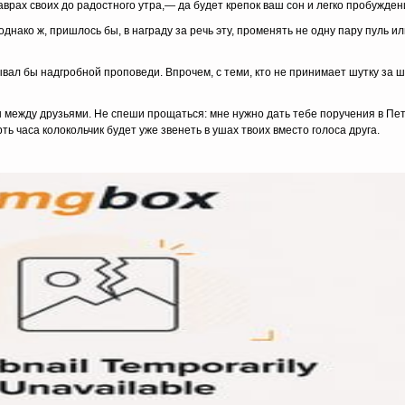
аврах своих до радост­ного утра,— да будет крепок ваш сон и легко пробуж­ден
о ж, пришлось бы, в награду за речь эту, променять не одну пару пуль ил
бы надгробной проповеди. Впрочем, с теми, кто не при­нимает шутку за шут
ду друзьями. Не спеши прощаться: мне нужно дать тебе поручения в Пет
ь часа колокольчик будет уже звенеть в ушах твоих вместо голоса друга.