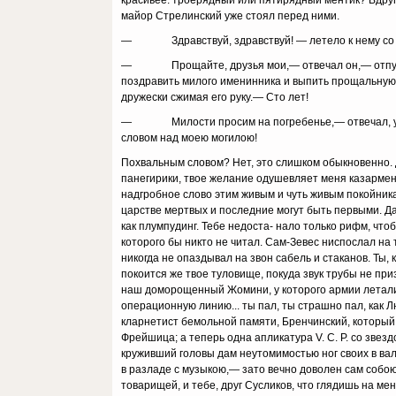
красивее: троерядный или пятирядный ментик? Вдруг 
майор Стрелинский уже стоял перед ними.
— Здравствуй, здравствуй! — летело к нему со в
— Прощайте, друзья мои,— отвечал он,— отпуск у ме
поздравить милого именинника и выпить прощальную ч
дружески сжимая его руку.— Сто лет!
— Милости просим на погребенье,— отвечал, усмех
словом над моею моги­лою!
Похвальным словом? Нет, это слишком обыкно­венно. Да
панегирики, твое желание одушевляет меня казарменн
надгробное слово этим живым и чуть жи­вым покойника
царстве мертвых и последние могут быть первыми. Д
как плумпудинг. Тебе недоста- нало только рифм, что
которого бы никто не читал. Сам-Зевес ниспослал на 
никогда не опаздывал на звон сабель и стаканов. Ты, 
покоится же твое туловище, покуда звук трубы не при­
наш доморощенный Жомини, у которого армии летали, 
операционную линию... ты пал, ты страш­но пал, как 
кларне­тист бемольной памяти, Бренчинский, который
Фрейшица; а теперь одна апликатура V. С. Р. со звезд
круживший головы дам неутомимостью ног своих в валь
в разладе с музыкою,— зато вечно доволен сам собою.
товарищей, и тебе, друг Сусликов, что глядишь на мен