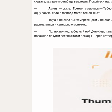
сказать, как вам что-ни­будь выдумать. Покойтеся на л
— Аминь! — сказал Гремин, смеючись.— Тебе, одна­к
одну саблю, если б гос­пода могли все слышать.
— Тогда я не счел бы их мертвецами и не сказывал 
расплатиться и свин­цовою монетою.
— Полно, полно, любезный мой Дон-Кишот, мы меж­
поважнее покупки ветишкетов и помады. Через четверт