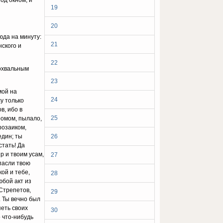
од окном, и
19
20
юда на минуту:
21
ского и
22
охвальным
23
мой на
24
у только
в, ибо в
25
ромом, пылало,
розаиком,
един; ты
26
стать! Да
р и твоим усам,
27
пасли твою
ой и тебе,
28
юбой акт из
 Стрепетов,
29
. Ты вечно был
петь своих
30
о что-нибудь