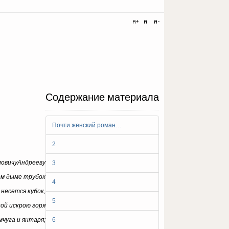
Содержание материала
Почти женский роман…
2
овичу
Андрееву
3
ном дыме трубок
4
 несется кубок,
5
ой искрою горя
чуга и янтаря;
6