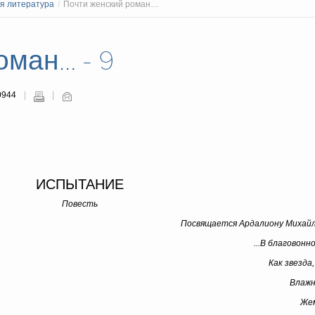
я литература
/
Почти женский роман…
оман… - 9
0944
ИСПЫТАНИЕ
Повесть
Посвящается Ардалиону Михайл
...В благовон
Как звезда,
Влажн
Жем