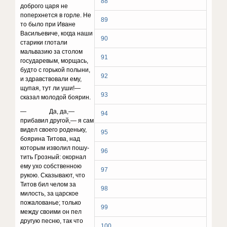
88
доброго царя не
поперхнется в горле. Не
89
то было при Иване
Васильевиче, когда наши
90
старики глотали
мальвазию за столом
91
государевым, морщась,
будто с горькой полыни,
92
и здравствовали ему,
щупая, тут ли уши!—
93
сказал моло­дой боярин.
— Да, да,—
94
прибавил другой,— я сам
видел своего роденьку,
95
боярина Титова, над
которым изволил пошу­
96
тить Грозный: окорнал
ему ухо собственною
97
рукою. Сказывают, что
Титов бил челом за
98
милость, за царское
пожалованье; только
99
между своими он пел
другую пес­ню, так что
100