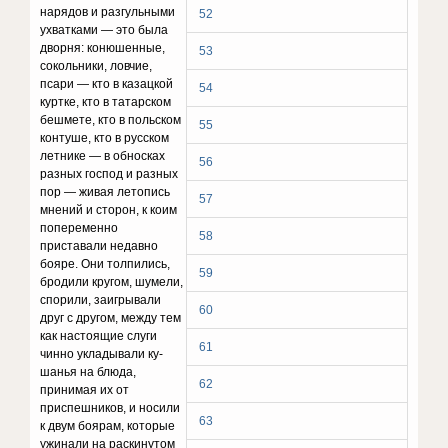
нарядов и раз­гульными
52
ухватками — это была
дворня: конюшенные,
53
сокольники, ловчие,
псари — кто в казацкой
54
куртке, кто в татарском
бешмете, кто в польском
55
контуше, кто в русском
летнике — в обносках
56
разных господ и разных
пор — живая летопись
57
мнений и сторон, к коим
попере­менно
58
приставали недавно
бояре. Они толпились,
59
бродили кругом, шумели,
спорили, заигрывали
60
друг с другом, между тем
как настоящие слуги
61
чинно укладывали ку­
шанья на блюда,
62
принимая их от
приспешников, и носили
63
к двум боярам, которые
ужинали на раскинутом