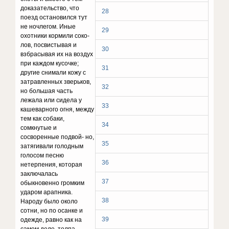
доказательство, что
28
поезд остано­вился тут
не ночлегом. Иные
29
охотники кормили соко­
лов, посвистывая и
30
взбрасывая их на воздух
при каждом кусочке;
31
другие снимали кожу с
затравленных зверьков,
32
но большая часть
лежала или сидела у
33
кашеварного огня, между
тем как собаки,
34
сомкнутые и
сосворенные подвой- но,
35
затягивали голодным
голосом песню
36
нетерпения, ко­торая
заключалась
37
обыкновенно громким
ударом арапника.
38
Народу было около
сотни, но по осанке и
39
одеж­де, равно как на