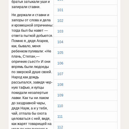
братья затыкали уши и
запирали ставни.
101
Не держали и ставни и
запоры от слова и дела
102
и кромешной опричнины:
тогда был бы навет —
103
ответа пыткой добьются.
Помню я, дядя Агарев,
104
как, бывало, меня
ребенком пугивали: «Не
105
плачь, Степан,—
опричник съест!» И они
106
впрямь были людоеды
по зверской душе своей.
107
Народ как дождь
рассыпался, завидя чер­
108
ную тафью, и купцы
покидали незапертые
109
лавки. Как ты ни лаком
до заздравной чары,
110
дядя Наум, а и у тебя,
чай, отпала бы охота
111
целоваться с ней, видя,
как жарят товарищей на
112