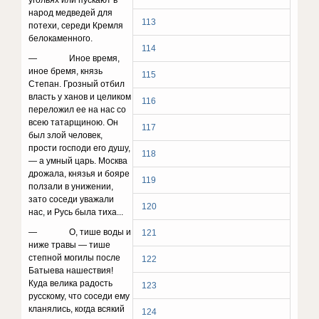
угольях или пускают в
народ медведей для
113
потехи, середи Кремля
белокаменного.
114
— Иное время,
иное бремя, князь
115
Степан. Грозный отбил
власть у ханов и целиком
116
переложил ее на нас со
всею татарщиною. Он
117
был злой человек,
прости господи его душу,
118
— а умный царь. Москва
дрожала, князья и бояре
119
ползали в унижении,
зато соседи ува­жали
120
нас, и Русь была тиха...
— О, тише воды и
121
ниже травы — тише
степной могилы после
122
Батыева нашествия!
Куда велика радость
123
русскому, что соседи ему
кланялись, когда всякий
124