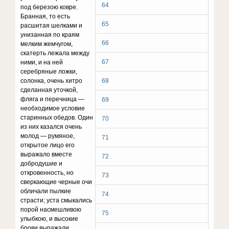
64
под березою ковре.
Бранная, то есть
65
расшитая шелками и
унизанная по краям
66
мелким жемчугом,
скатерть лежала между
67
ними, и на ней
серебряные ложки,
солонка, очень хитро
68
сделанная уточкой,
фляга и перечница —
69
необхо­димое условие
старинных обедов. Один
70
из них казался очень
молод — румяное,
71
открытое лицо его
выражало вместе
72
добродушие и
откровенность, но
73
сверкающие черные очи
обличали пылкие
74
страсти; уста смыкались
порой насмешливою
75
улыбкою, и высокие
брови выражали