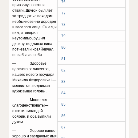
76
привычку власти и
отваги. Другой был лет
77
за тридцать с походом,
необыкновенно дороден
78
и веселого лица. Он ел, и
пил, и говорил
79
неутомимо, рушил
дичину, подливал вина,
80
потчевал и хозяйничал,
не забывая себя.
81
— Здоровье
царского величества,
82
нашего нового госу­даря
Михаила Федоровича!-—
83
молвил он, поднимая
кубок выше головы.
84
— Много лет
85
благоденствовать!—
ответил молодой
86
боярин, и оба выпили
духом.
87
— Хорошо винцо,
хорошо и заздравье: имя