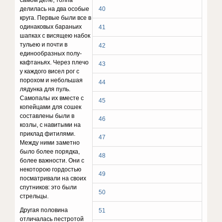
самом деле, толпа
делилась на два особые
40
круга. Первые были все в
одинаковых бараньих
41
шапках с висящею набок
тульею и почти в
42
единообразных полу­
кафтаньях. Через плечо
43
у каждого висел рог с
порохом и небольшая
44
лядунка для пуль.
Самопалы их вместе с
45
копейцами для сошек
составлены были в
46
козлы, с нави­тыми на
приклад фитилями.
47
Между ними заметно
было более порядка,
48
более важности. Они с
некоторою гор­достью
49
посматривали на своих
спутников: это были
50
стрельцы.
Другая половина
51
отличалась пестротой