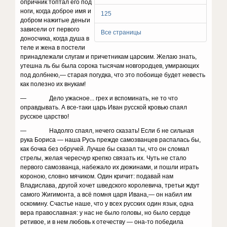
оп­ричник топтал его под
ноги, когда доброе имя и
125
добром нажитые деньги
зависели от первого
Все страницы
доносчика, когда душа в
теле и жена в постели
принадлежали слугам и причетникам царским. Желаю знать,
утешна ль бы была сорока тысячам новгородцев, умирающих
под долбнею,— старая погудка, что это побоище будет невесть
как полезно их внукам!
— Дело ужасное... грех и вспоминать, не то что
оправдывать. А все-таки царь Иван русской кровью спаял
русское царство!
— Надолго спаял, нечего сказать! Если б не сильная
рука Бориса — наша Русь прежде самозванцев распа­лась бы,
как бочка без обручей. Лучше бы сказал ты, что он сломал
стрелы, желая чересчур крепко связать их. Чуть не стало
первого самозванца, набежало их дюжинами, и пошли играть
короною, словно мячиком. Один кричит: подавай нам
Владислава, другой хочет шведского королевича, третьи ждут
самого Жигимонта, а всё помня царя Ивана,— он набил им
оскомину. Счастье наше, что у всех русских один язык, одна
вера православная: у нас не было головы, но было сердце
ретивое, и в нем любовь к отечеству — она-то победила