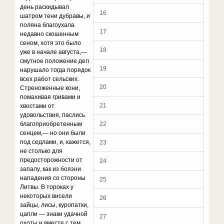
день раскидывал
16
шатром тени дубравы, и
поляна благоухала
17
недавно скошенным
сеном, хотя это было
18
уже в начале августа,—
смутное положение дел
19
нарушало тогда поря­док
всех работ сельских.
20
Стреноженные кони,
помахивая гривами и
21
хвостами от
удовольствия, паслись
благоприоб­ретенным
22
сенцем,— но они были
под седлами, и, кажется,
23
не столько для
предосторожности от
24
запалу, как из бояз­ни
нападения со стороны
25
Литвы. В тороках у
некоторых висели
26
зайцы, лисы, куропатки,
цапли — знаки удачной
27
охоты и вместе с тем