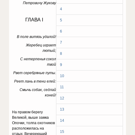
Петровичу Жукову
4
ГЛАВА I
5
6
В поле витязь удалой!
7
Жеребец играет
лютый;
8
С нетерпенья сокол
твой
9
Рвет серебряные путы.
10
Реет лань в тени елей:
11
Смычь собак, седлай
коней!
12
13
На правом берегу
Великой, выше замка
14
Опочки, толпа охотников
расположилась на
15
отдых. Вечереющий