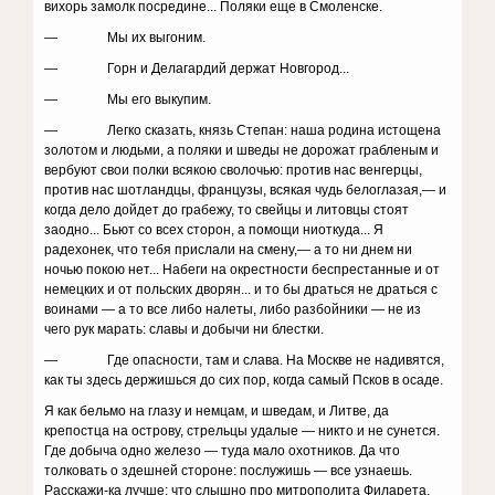
вихорь замолк посредине... Поляки еще в Смоленске.
— Мы их выгоним.
— Горн и Делагардий держат Новгород...
— Мы его выкупим.
— Легко сказать, князь Степан: наша родина исто­щена
золотом и людьми, а поляки и шведы не дорожат грабленым и
вербуют свои полки всякою сволочью: против нас венгерцы,
против нас шотландцы, французы, всякая чудь белоглазая,— и
когда дело дойдет до грабе­жу, то свейцы и литовцы стоят
заодно... Бьют со всех сторон, а помощи ниоткуда... Я
радехонек, что тебя прислали на смену,— а то ни днем ни
ночью покою нет... Набеги на окрестности беспрестанные и от
не­мецких и от польских дворян... и то бы драться не драться с
воинами — а то все либо налеты, либо раз­бойники — не из
чего рук марать: славы и добычи ни блестки.
— Где опасности, там и слава. На Москве не нади­вятся,
как ты здесь держишься до сих пор, когда самый Псков в осаде.
Я как бельмо на глазу и немцам, и шведам, и Литве, да
крепостца на острову, стрельцы удалые — никто и не сунется.
Где добыча одно железо — туда мало охотников. Да что
толковать о здешней стороне: послужишь — все узнаешь.
Расскажи-ка лучше: что слышно про митрополита Филарета,