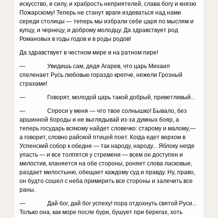
искусство, и силу, и храбрость неприятелей, слава богу и князю
Пожарскому! Теперь не станут враги издевать­ся над нами
середи столицы — теперь мы избрали себе царя по мыслям и
купцу, и чернецу, и доброму молодцу. Да здравствует род
Романовых в годы годов и в роды родов!
Да здравствует в честном мире и на ратном пире!
— Увидишь сам, дядя Агарев, что царь Михаил
спеленает Русь любовью гораздо крепче, нежели Гроз­ный
страхами!
— Говорят, молодой царь такой добрый, приветли­вый...
— Спроси у меня — что твое солнышко! Бывало, без
аршинной бороды и не выглядывай из-за думных бояр, а
теперь государь всякому найдет словечко: ста­рому и малому,—
а говорит, словно райской птицей поет. Когда едет верхом в
Успенский собор к обедне — так народу, народу... Яблоку негде
упасть — и все толпятся у стремени — всем он доступен и
милостив, кланяется на обе стороны, роняет слова ласковые,
раз­дает милостыню, обещает каждому суд и правду. Ну, право,
он будто сошел с неба примирить все сторо­ны и залечить все
раны.
— Дай бог, дай бог успеху! пора отдохнуть святой Руси...
Только она, как море после бури, бушует при берегах, хоть