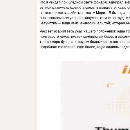
что я увидел при бледном свете фо­наря. Адмирал, м
вечной разлуке оледенила слезы в гла­вах его. Казало
врывающихся в разбитые окна. А Мери... Я бы от­дал 
она с воплем исступления кинулась ко мне на грудь и
безумства — видя неизбежную гибель той, которая бы
Рассвет озарил весь ужас нашего положения: одна т
полуверсте лежал пустой каменистый берег, и высокие
только море бушевало кругом бедных остатков нашего
подобного состояния, еще более, когда видишь подле