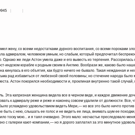
0945
мел жену, со всеми недостатками дурного воспитания, со всеми пороками зло
ляла адмиралом, человеком умным, но слабым, который предпочитал беспрек
. Однако же леди Астон умела даже и его вывесть из терпения. Рассорилась 
ост-индском корабле к родным своим в Англию. Вообра­зи же, каково было наш
а кинулась в его объятия, как будто ничего не бывало. Такая неждан­ная и н
сьма рад избавиться от любезной своей половины; но стечение народа было 
еста. Астон покорился необходимости и, проклиная внутренно такой случай, 
бль. Эта капризная женщина видела все в черном виде, и каждое движение до
вать к адмиралу реже и реже и наконец совсем удалили от должности. Все, 
ыло услаждено удо­вольствием видеть Мери,— но все это было ничто про­тив
 быть с нею, слышать ее голос и не видеть ее лица, внимать шум ее походки, и
ло тоску мою... и я таял очевидно. Это­го мало: несчастье преследовало мен
но с галереи кают-компании,— но я дорого запла­тил за это минутное удовол