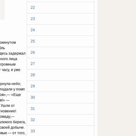
22
23
24
25
рокинутом
бль
26
здесь задержал
тного лица
27
 огромным
 часу, и уже
28
ернула небо;
29
 падали у помп
утов»,— «Еще
30
ов!» —
 Ушли от
31
гновение!
громаду,—
32
лекого берега,
 своей добыче.
33
вью — от того,