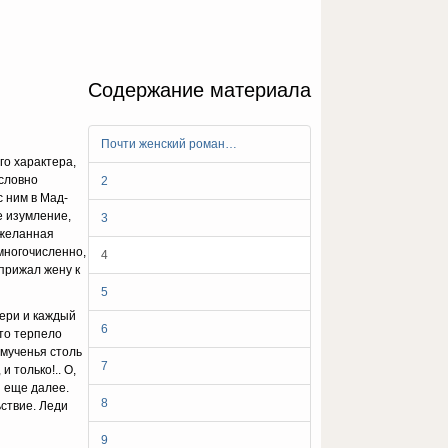
Содержание материала
Почти женский роман…
го характера,
ословно
2
с ним в Мад­
е изумление,
3
ежеланная
многочисленно,
4
прижал жену к
5
чери и каждый
6
что терпело
 мученья столь
7
 толь­ко!.. О,
я еще далее.
8
ьствие. Леди
9