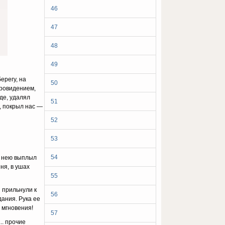
46
47
48
49
ерегу, на
50
Провидением,
де, удалял
51
г, покрыл нас —
52
53
54
с нею выплыл
ня, в ушах
55
ы прильнули к
56
дания. Рука ее
 мгновения!
57
.. прочие