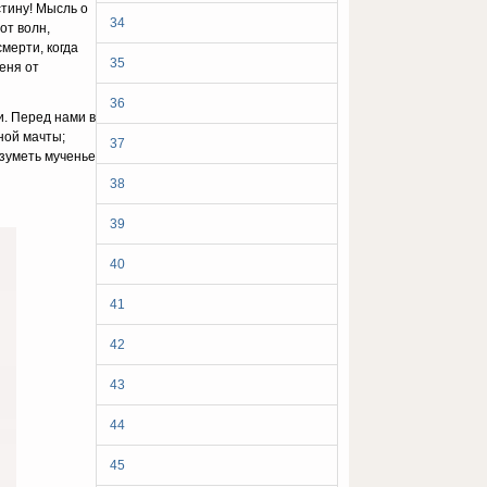
стину! Мысль о
34
от волн,
мерти, когда
35
еня от
36
и. Перед нами в
ной мачты;
37
азуметь мученье
38
39
40
41
42
43
44
45