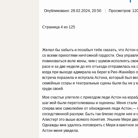
Опубликовано: 28.02.2024, 20:50
Просмотров: 12
Страница 4 из 125
Желал бы забыть и позабыл тебе сказать, что Астон и
со всеми прихо­тями ничтожной гордости. Она управ
повиноваться воле жены, чем с шумом исполнять свою
расе и за две недели до его отъезда отправилась на 
когда при выходе адмирала на берег в Рио-Жанейро он
встреча поразила и испугала Астона, который был ве
се­мейные ссоры и театральные сцены были бы не у м
груди своей.
Мое счастье улетело с приездом леди Астон на ко­ра
шаг мой были перетолкованы и оценены. Меня стали з
сперва мое самолюбие от обхождения леди Астон,— б
соседственной разлуки. Быть так близко подле нее и не
Алистер! это выше всякого понятия. Уныние Мери двои
Од­нажды мне удалось поговорить с Мери в каютное ок
Астон меня увидела.