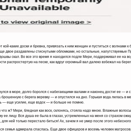
т кой-какие доски и бревна, привязать к ним жен­щин и пуститься с волнами к б
ще двое раздавлены стиснутыми обломками, но остальные, на­путствуемые 
ошвы скал. Во все это время я находился подле Мери, поддерживал ее на во
ости распростертую на песке, как вдруг огромный вал далеко взбежал на бере
нулся в море, долго боролся с набегающими валами и наконец достиг ее — и 
а брошенную с берега веревку — и опустился на дно. Горькая вода лилась в ме
ь — еще усилие, еще вздох — и больше не помню.
и что ж? Мери, бледная как воск, склонясь, стояла надо мною. Влажные волос
у ее лицу. Вся душа ее была в глазах, устремленных на меня со страхом ожи
 для ней только перестало биться! Ах, зачем я не умер после этого небесного
ся семья адмирала спаслась. Еще двое офице­ров и восемь человек матросов.