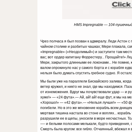
HMS Impregnable — 104-пушечны
Чрез полчаса я был позван к адмиралу. Леди Астон 
чайном сто­лике и разбитых чашках; Мери плакала, с
«Impregnable» («Неодолимый») и заступите там место
вас; вот ордер капитану Форрестеру... Про­щайте!» Л
Мери, закрытого длинными ее локонами... Не помню, к
валом опрокинуло нас у самого борта и с корабля едв
нельзя было думать спустить гребное судно. Я осталс
Мы были уже на параллели Бискайского залива, когда
ветер кру­жил, и никто не знал, где мы находимся. Па
от изнеможения. Вдруг мы почувствовали удар — и ру
хуже!» — «24 фута».— Ай, ай! ай! еще фут, и мы на м
«Хорошо!» — «42 фу­та».— «Нельзя лучше!» — «50 фу
погибели. Но в это же мгновение корабль всем днище
мертвая тиши­на настала во стоне и воплях... корабль
разрушили ее в щепы, уносили в море несчастных. То
—- и белыми полосами мелькали, будто привидения, с
Смерть была кругом: все гибло. Отчаянный, вбежал я 