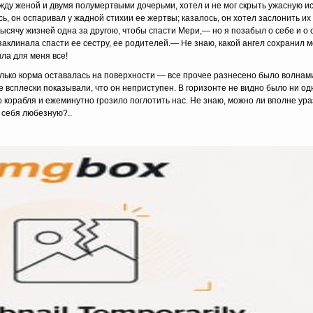
ежду женой и двумя полумертвыми дочерьми, хотел и не мог скрыть ужасную и
сь, он оспаривал у жадной стихии ее жертвы; казалось, он хотел заслонить их 
тысячу жизней одна за другою, чтобы спасти Мери,— но я позабыл о себе и о с
 заклинала спасти ее сестру, ее родителей.— Не знаю, какой ангел сохранил м
ла для меня все!
олько корма оставалась на поверхности — все прочее разнесено было волнам
 всплески пока­зывали, что он неприступен. В горизонте не видно было ни од
 корабля и ежеминутно грозило поглотить нас. Не знаю, можно ли вполне ур
 себя любезную?..