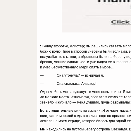
Я кончу вкоротке, Алистер; мы решились связать в пло
божию волю. Трое матросов унесены были волнами, е
полуизбитые о камни, выброшены были на берег у под
бревна, могшие сдавить ее, и уже видел ее вне опасн
и унес бесчувственную Мери опять в море...
— Она утонула? — вскричал я.
— Она спаслась, Алистер!
Одна любовь могла вдохнуть в меня новые силы. Я ки
до мелкого места. Изнемогая, обвязал я около ее тел
звенело и журчало — меня душило, грудь разрывалас
Есть утешительные минуты в жизни. Я открыл гла­за, 
шее, капли морской воды катились еще по прелестном
лежала на моем сердце, которое билось для одной ее,
Мы находились на пустом берегу острова Овезанда. В