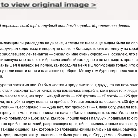
й первоклассный трёхпалубный линейный корабль Королевского флота
с пылающим лицом сидела на диване, и следы ее гнева еще видны были на оп
ам адмирал ходил взад и вперед по каюте. «Вы съедете сию же минуту на кора
 заболевшего лейтенанта! — ска­зал он мне очень сурово.— Я сожалею, что 
еди кивнула мне головою и бросила злобный взгляд; но я не мог видеть прелес
ак вышел я наверх; не помню, как посадили меня в шлюп­ку; знаю только, что
а успели спасти меня и плавающих гребцов.- Между тем буря свирепела час от
я.
 ураган захватил нас. Он был жесток и продолжителен; двухдневная ночь зад
зы стали расходиться от качки; вода врывалась в корабль, как в решето; и люди
ль вылетел вон, как пе­ро... «Кидай лот!» — «28 футов».— «Плохо!» — «25 ф
ели, но глубина вдруг пошла на прибыль. Утеши­тельный голос запел: «35 фут
тов».— «Бесподобно!» — «Дна нет, лот проносит».— Слава богу, думали все.
м грянул на мель, и волнением его начало бить о подводные скалы. Ужасное м
 тихо повалился набок, валы, как горы, пошли через палубу и, поднимая всю 
лько при блеске молний, разрывающих мрак, обозначились черные скалы неда
тани­цы хищных чаек, которые со зловещим криком вились над нами, радуясь
в адмиральскую каюту: половина ее была уже в воде. Сердце мое облилось кро