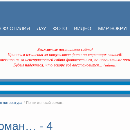
Я ФЛОТИЛИЯ
ЛАУ
ФОТО
ВИДЕО
МИР ВОКРУГ
Уважаемые посетители сайта!
Приносим извинения за отсутствие фото на страницах статей!
оизошло из-за неисправностей сайта фотохостинга, по непонятным прич
Будем надеяться, что вскоре всё восстановится... (admin)
я литература
/
Почти женский роман…
оман… - 4