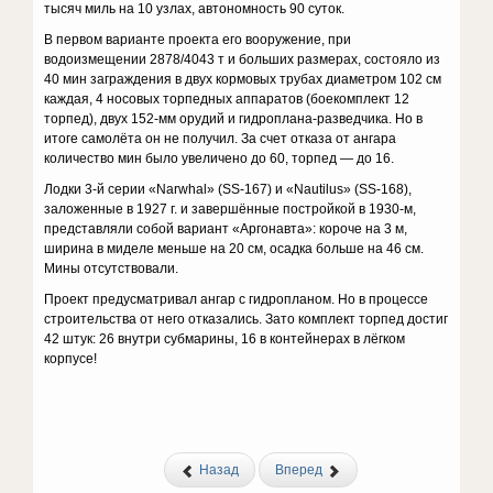
тысяч миль на 10 узлах, автономность 90 суток.
В первом варианте проекта его вооружение, при
водоизмещении 2878/4043 т и больших размерах, состояло из
40 мин заграждения в двух кормовых трубах диаметром 102 см
каждая, 4 носовых торпедных аппаратов (боекомплект 12
торпед), двух 152-мм орудий и гидроплана-разведчика. Но в
итоге самолёта он не получил. За счет отказа от ангара
количество мин было увеличено до 60, торпед — до 16.
Лодки 3-й серии «Narwhal» (SS-167) и «Nautilus» (SS-168),
заложенные в 1927 г. и завершённые постройкой в 1930-м,
представляли собой вариант «Аргонавта»: короче на 3 м,
ширина в миделе меньше на 20 см, осадка больше на 46 см.
Мины отсутствовали.
Проект предусматривал ангар с гидропланом. Но в процессе
строительства от него отказались. Зато комплект торпед достиг
42 штук: 26 внутри субмарины, 16 в контейнерах в лёгком
корпусе!
Назад
Вперед