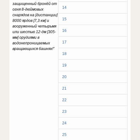
защищенный бронёй от
14
огня 8-дюймовых
снарядов на [дистанции]
15
8000 ярдов [7,3 км] и
вооруженный четырьмя
16
или шестью 12-дм [305-
мм] орудиями в
17
водонепроницаемых
вращающихся башнях!”
18
19
20
21
22
23
24
25