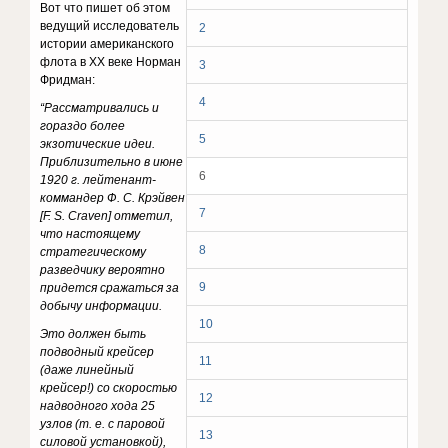
Вот что пишет об этом
ведущий исследователь
2
истории американского
флота в ХХ веке Норман
3
Фридман:
4
“Рассматривались и
гораздо более
5
экзотические идеи.
Приблизительно в июне
6
1920 г. лейтенант-
коммандер Ф. С. Крэйвен
7
[F. S. Craven] отметил,
что настоящему
8
стратегическому
разведчику вероятно
9
придется сражаться за
добычу информации.
10
Это должен быть
подводный крейсер
11
(даже линейный
крейсер!) со скоростью
12
надводного хода 25
узлов (т. е. с паровой
13
силовой установкой),