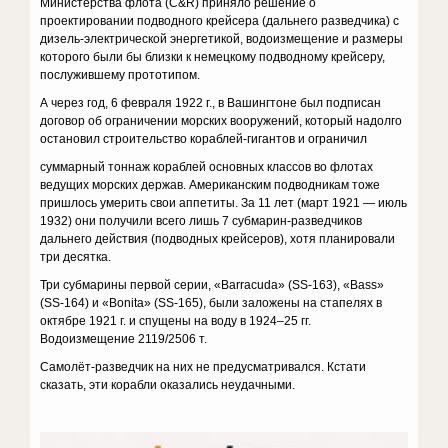
Министерства флота (C&R) приняло решение о
проектировании подводного крейсера (дальнего разведчика) с
дизель-электрической энергетикой, водоизмещение и размеры
которого были бы близки к немецкому подводному крейсеру,
послужившему прототипом.
А через год, 6 февраля 1922 г., в Вашингтоне был подписан
договор об ограничении морских вооружений, который надолго
остановил строительство кораблей-гигантов и ограничил
суммарный тоннаж кораблей основных классов во флотах
ведущих морских держав. Американским подводникам тоже
пришлось умерить свои аппетиты. За 11 лет (март 1921 — июль
1932) они получили всего лишь 7 субмарин-разведчиков
дальнего действия (подводных крейсеров), хотя планировали
три десятка.
Три субмарины первой серии, «Barracuda» (SS-163), «Bass»
(SS-164) и «Bonita» (SS-165), были заложены на стапелях в
октябре 1921 г. и спущены на воду в 1924–25 гг.
Водоизмещение 2119/2506 т.
Самолёт-разведчик на них не предусматривался. Кстати
сказать, эти корабли оказались неудачными.