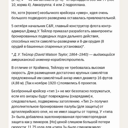
10, корма 4). Авиагруппа: 4 или 2 гидроплана.
Но, хотя [проект] необычного крейсера «умер», идея очень
большого подводного разведчика оставалась привлекательной.
5 октября начальник C&R, главный конструктор флота контр-
адмирал Дэвид У. Тейлор приказал разработать аванпроекты
бронированных подводных лодок дальнего действия,
способных нести самолёты-разведчики и 8-дм орудия (8
орудий в башенных спаренных установках)*.
* Д. У. Тейлор (David Watson Taylor; 1864–1940) — выдающийся
американский инженер-кораблестроитель.
В отличие от Крэйвена, Тейлору не требовалась высокая
скорость. Для размещения достаточно крупных самолётов
предложенный им самолётный ангар имел диаметр 16 футов
(4,88 м). [Так к ноябрю 1920 г.] появились 6 проектов.
Безбронный крейсер «тип 1» не мог безопасно погружаться,
если его ангары будут повреждены [снарядами] и,
следовательно, подвержены затоплению. «Тип 2» получил
дополнительное бронирование палубы [для защиты] от
артиллерийского огня, но не имел защиты от торпед. У «типа
3» была добавлена эшелонированная противоторпедная
защита как у линкоров. [Но] ценой слишком большой потери
скорости: 11,75 узла для «типа 3» было слишком мало;