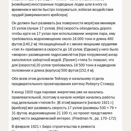
[новейшие] иностранные подводные лодки шли в ногу со
временем и могли быстро погружаться, избегая воздействия
орудий [американского крейсера].
Он должен был развивать [на поверхности моря] как минимум
15 узлов (лучше 17 узлов). [Но] скорость обходилась дорого:
чтобы идти на 17 узлах при использовании энергии пара, ему
требовалось водоизмещение около 16.000 тонн и длина 460
футов [140,2 м]. Незащищённый и с менее мощными орудиями
«тип 4» прибавлял в скорости до 18 узлов. [Однако] у него было
«мокрое» размещение гидросамолётов [при погружении] ангар
заполнялся забортной водой. [Проект] «типа 5» показал, что
для [скорости] 20 узлов требовались 18 500 тонн в надводном
положении и длина [корпуса] 500 футов [152,4 м].
Обо всем этом доложили Тейлору и начальнику отдела
предварительного проектирования кэптену Роберту Стокеру.
К концу 1920 года паровая энергетика уже не казалась
привлекательной, поэтому в начале ноября начались работы
над дизельным «типом 6». [В этом] варианте [начало 1921 г.]
[крейсер] мог развивать скорость 17 узлов (размеры 530 × 79 ×
31 футов, водоизмещение 21 100 т), но проект представлял
[уже] чисто академический интерес. (Friedman N., pp. 170–172)
В феврале 1921 г. Бюро строительства и ремонта