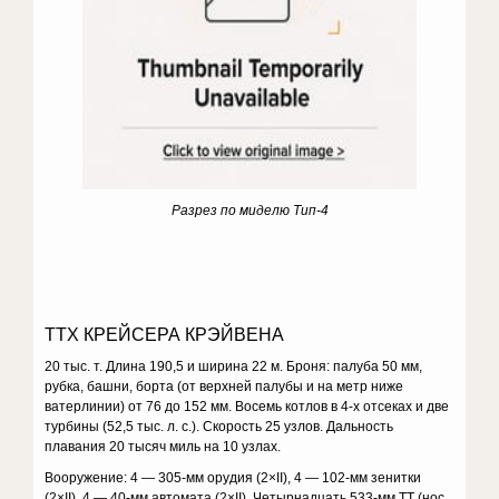
Разрез по миделю Тип-4
ТТХ КРЕЙСЕРА КРЭЙВЕНА
20 тыс. т. Длина 190,5 и ширина 22 м. Броня: палуба 50 мм,
рубка, башни, борта (от верхней палубы и на метр ниже
ватерлинии) от 76 до 152 мм. Восемь котлов в 4-х отсеках и две
турбины (52,5 тыс. л. с.). Скорость 25 узлов. Дальность
плавания 20 тысяч миль на 10 узлах.
Вооружение: 4 — 305-мм орудия (2×II), 4 — 102-мм зенитки
(2×II), 4 — 40-мм автомата (2×II). Четырнадцать 533-мм ТТ (нос