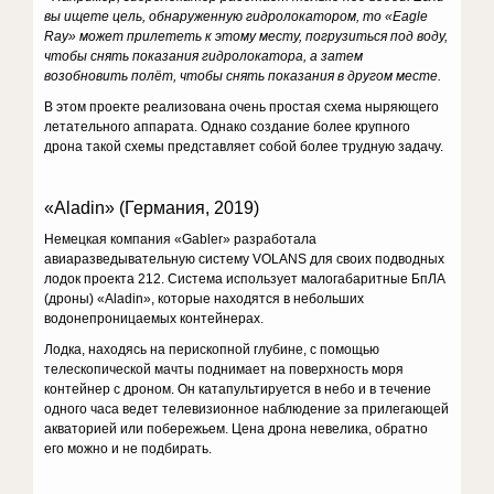
вы ищете цель, обнаруженную гидролокатором, то «
Eagle
Ray
» может прилететь к этому месту, погрузиться под воду,
чтобы снять показания гидролокатора, а затем
возобновить полёт, чтобы снять показания в другом месте.
В этом проекте реализована очень простая схема ныряющего
летательного аппарата. Однако создание более крупного
дрона такой схемы представляет собой более трудную задачу.
«Aladin» (Германия, 2019)
Немецкая компания «Gabler» разработала
авиаразведывательную систему VOLANS для своих подводных
лодок проекта 212. Система использует малогабаритные БпЛА
(дроны) «Aladin», которые находятся в небольших
водонепроницаемых контейнерах.
Лодка, находясь на перископной глубине, с помощью
телескопической мачты поднимает на поверхность моря
контейнер с дроном. Он катапультируется в небо и в течение
одного часа ведет телевизионное наблюдение за прилегающей
акваторией или побережьем. Цена дрона невелика, обратно
его можно и не подбирать.