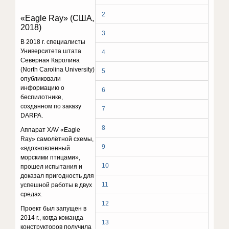
2
«Eagle Ray» (США,
2018)
3
В 2018 г. специалисты
Университета штата
4
Северная Каролина
(North Carolina University)
5
опубликовали
информацию о
6
беспилотнике,
созданном по заказу
7
DARPA.
8
Аппарат XAV «Eagle
Ray» самолётной схемы,
9
«вдохновленный
морскими птицами»,
10
прошел испытания и
доказал пригодность для
11
успешной работы в двух
средах.
12
Проект был запущен в
2014 г., когда команда
13
конструкторов получила