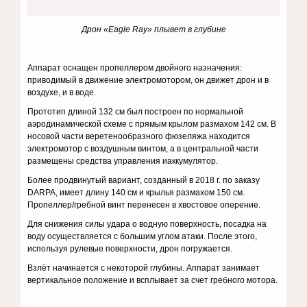
Дрон «
Eagle
Ray
» плывет в глубине
Аппарат оснащен пропеллером двойного назначения:
приводимый в движение электромотором, он движет дрон и в
воздухе, и в воде.
Прототип длиной 132 см был построен по нормальной
аэродинамической схеме с прямым крылом размахом 142 см. В
носовой части веретенообразного фюзеляжа находится
электромотор с воздушным винтом, а в центральной части
размещены средства управления иаккумулятор.
Более продвинутый вариант, созданный в 2018 г. по заказу
DARPA, имеет длину 140 см и крылья размахом 150 см.
Пропеллер/гребной винт перенесен в хвостовое оперение.
Для снижения силы удара о водную поверхность, посадка на
воду осуществляется с большим углом атаки. После этого,
используя рулевые поверхности, дрон погружается.
Взлёт начинается с некоторой глубины. Аппарат занимает
вертикальное положение и всплывает за счет гребного мотора.