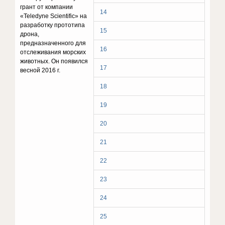
грант от компании
14
«Teledyne Scientific» на
разработ
ку прототипа
15
дрона,
предназначенного для
16
отслеживания морских
животных. Он появился
17
весной 2016 г.
18
19
20
21
22
23
24
25