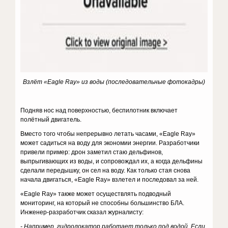
Взлёт «
Eagle
Ray
» из воды (последовательные фотокадры)
Подняв нос над поверхностью, беспилотник включает
полётный двигатель.
Вместо того чтобы непрерывно летать часами, «Eagle Ray»
может садиться на воду для экономии энергии. Разработчики
привели пример: дрон заметил стаю дельфинов,
выпрыгивающих из воды, и сопровождал их, а когда дельфины
сделали передышку, он сел на воду. Как только стая снова
начала двигаться, «Eagle Ray» взлетел и последовал за ней.
«Eagle Ray» также может осуществлять подводный
мониторинг, на который не способны большинство БЛА.
Инженер-разработчик сказал журналисту:
- Например, гидролокатор работает только под водой. Если