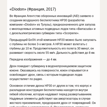
«Diodon» (Франция, 2017)
Во Франции Агентство оборонных инноваций (AID) заявило о
создании воздушного беспилотника HP30 (разработка
компании «Diodon» из Тулузы), предназначенного для запуска
с многоцелевых атомных подводных лодок типа «Barracuda» и
с дизельэлектрических субмарин типа «Scorpene».
Предыдущий БпЛА этой компания HP20 можно было запускать
с глубины не более 3-х метров. А HP30 может взлетать с
глубины до 10 м. Продолжительность его полета 30 минут, он
развивает скорость около 55 км/ч. Дальность действия до 8 км.
Передача изображения — до 4 км.
Дрон покидает субмарину в водонепроницаемом защитном
коконе. Оказавшись на поверхности, кокон открывается и
освобождает дрон, связь с которым подводная лодка
осуществляет по радио.
Основное отличие дрона НР30 от других в том, что корпус и
раскладная конструкция беспилотника находятся внутри
гибкой оболочки, которую надувают перед развертыванием.
Надувные элементы действуют как амортизаторы в случае
жесткого приземления, предохраняя дрон от повреждений. Он