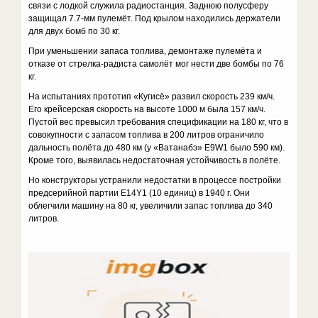
связи с лодкой служила радиостанция. Заднюю полусферу
защищал 7.7-мм пулемёт. Под крылом находились держатели
для двух бомб по 30 кг.
При уменьшении запаса топлива, демонтаже пулемёта и
отказе от стрелка-радиста самолёт мог нести две бомбы по 76
кг.
На испытаниях прототип «Кугисё» развил скорость 239 км/ч.
Его крейсерская скорость на высоте 1000 м была 157 км/ч.
Пустой вес превысил требования спецификации на 180 кг, что в
совокупности с запасом топлива в 200 литров ограничило
дальность полёта до 480 км (у «Ватанабэ» E9W1 было 590 км).
Кроме того, выявилась недостаточная устойчивость в полёте.
Но конструкторы устранили недостатки в процессе постройки
предсерийной партии E14Y1 (10 единиц) в 1940 г. Они
облегчили машину на 80 кг, увеличили запас топлива до 340
литров.