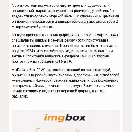
Моряки хотели получить лёгкий, но прочный двухместный
поплавковый гидроплан компактных размеров, устойчивый к
воздействию солёной морской воды. Со сложенными крыльями
он должен помещаться в цилиндрическом ангаре диаметром 2
м «приемлемой длины».
Конкурс проектов выиграла фирма «Ватанабэ». В марте 1934 г.
специалисты фирмы в режиме секретности приступили к
постройке нового самолёта. Первый прототип был готов уже в
августе 1934 г. и с сентября проходил наземные испытания.
Лётные испытания начались в феврале 1935 г. со вторым
прототипом на субмаринах I-5 и I-6.
У «Ватанабэ» E9W1 каркас был сварной из стальных труб,
обшитый в передней части листами дюралюминия, в хвостовой
— перкалем и фанерой. Верхнее крыло крепилось к фюзеляжу
четырьмя стойками, нижнее — напрямую. Верхнее и нижнее
крыло соединяли подкосы N-образной формы, а также
расчалки.