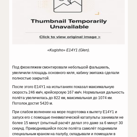
«
Kugisho
»
E
14
Y
1 (
Glen
).
Под фюзеляжем смонтировали небольшой фальшкиль,
увеличили площадь основного киля, кабину экипажа сделали
полностью закрытой.
После этого E14Y1 на испытаниях показал максимальную
скорость 246 км/ч, крейсерскую 167 км/ч. Нормальная дальность
полёта увеличилась до 822 км, максимальная до 1074 км.
Потолок достиг 5420 м.
При слабом волнении на море подготовка к вылету E14Y1 и
запуск его с помощью пневматической катапульты занимали не
более 15 минут (опытный расчёт делал это даже за 6 минут 30
секунд. Приводнившийся после полёта самолёт поднимали
специальным краном на палубу, складывали и помещали в