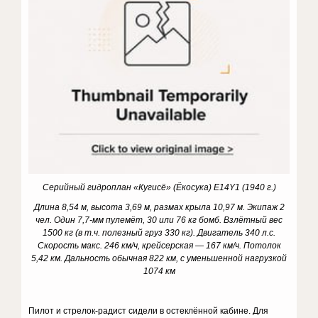
Серийный гидроплан «Кугисё» (Ёкосука)
E
14
Y
1 (1940 г.)
Длина 8,54 м, высота 3,69 м, размах крыла 10,97 м. Экипаж 2
чел. Один 7,7-мм пулемёт, 30 или 76 кг бомб. Взлётный вес
1500 кг (в т.ч. полезный груз 330 кг). Двигатель 340 л.с.
Скорость макс. 246 км/ч, крейсерская — 167 км/ч. Потолок
5,42 км. Дальность обычная 822 км, с уменьшенной нагрузкой
1074 км
Пилот и стрелок-радист сидели в остеклённой кабине. Для