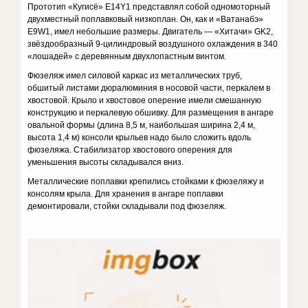
Прототип «Кугисё» E14Y1 представлял собой одномоторный
двухместный поплавковый низкоплан. Он, как и «Ватанабэ»
E9W1, имел небольшие размеры. Двигатель — «Хитачи» GK2,
звёздообразный 9-цилиндровый воздушного охлаждения в 340
«лошадей» с деревянным двухлопастным винтом.
Фюзеляж имел силовой каркас из металлических труб,
обшитый листами дюралюминия в носовой части, перкалем в
хвостовой. Крыло и хвостовое оперение имели смешанную
конструкцию и перкалевую обшивку. Для размещения в ангаре
овальной формы (длина 8,5 м, наибольшая ширина 2,4 м,
высота 1,4 м) консоли крыльев надо было сложить вдоль
фюзеляжа. Стабилизатор хвостового оперения для
уменьшения высоты складывался вниз.
Металлические поплавки крепились стойками к фюзеляжу и
консолям крыла. Для хранения в ангаре поплавки
демонтировали, стойки складывали под фюзеляж.