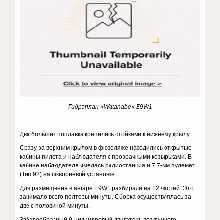
Гидроплан «
Watanabe
»
E
9
W
1
Два больших поплавка крепились стойками к нижнему крылу.
Сразу за верхним крылом в фюзеляже находились открытые
кабины пилота и наблюдателя с прозрачными козырьками. В
кабине наблюдателя имелась радиостанция и 7.7-мм пулемёт
(Тип 92) на шкворневой установке.
Для размещения в ангаре E9W1 разбирали на 12 частей. Это
занимало всего полторы минуты. Сборка осуществлялась за
две с половиной минуты.
Звёздообразный 9-цилиндровый двигатель воздушного