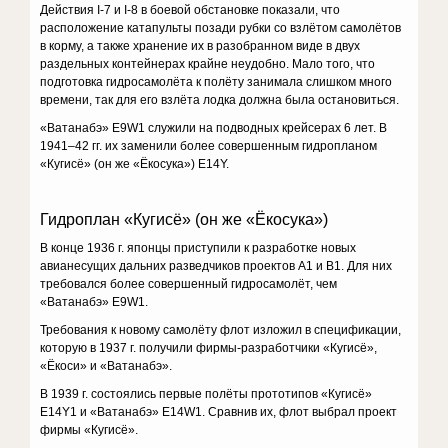
Действия I-7 и I-8 в боевой обстановке показали, что
расположение катапульты позади рубки со взлётом самолётов
в корму, а также хранение их в разобранном виде в двух
раздельных контейнерах крайне неудобно. Мало того, что
подготовка гидросамолёта к полёту занимала слишком много
времени, так для его взлёта лодка должна была остановиться.
«Ватанабэ» E9W1 служили на подводных крейсерах 6 лет. В
1941–42 гг. их заменили более совершенным гидропланом
«Кугисё» (он же «Ёкосука») E14Y.
Гидроплан «Кугисё» (он же «Ёкосука»)
В конце 1936 г. японцы приступили к разработке новых
авианесущих дальних разведчиков проектов А1 и В1. Для них
требовался более совершенный гидросамолёт, чем
«Ватанабэ» E9W1.
Требования к новому самолёту флот изложил в спецификации,
которую в 1937 г. получили фирмы-разработчики «Кугисё»,
«Ёкоси» и «Ватанабэ».
В 1939 г. состоялись первые полёты прототипов «Кугисё»
E14Y1 и «Ватанабэ» E14W1. Сравнив их, флот выбрал проект
фирмы «Кугисё».