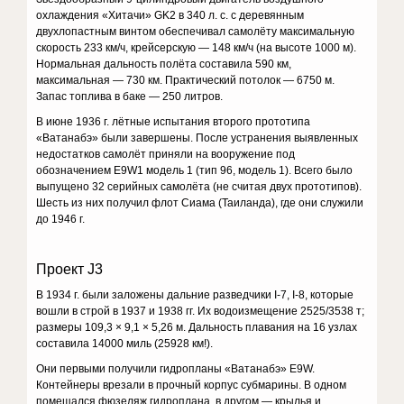
охлаждения «Хитачи» GK2 в 340 л. с. с деревянным
двухлопастным винтом обеспечивал самолёту максимальную
скорость 233 км/ч, крейсерскую — 148 км/ч (на высоте 1000 м).
Нормальная дальность полёта составила 590 км,
максимальная — 730 км. Практический потолок — 6750 м.
Запас топлива в баке — 250 литров.
В июне 1936 г. лётные испытания второго прототипа
«Ватанабэ» были завершены. После устранения выявленных
недостатков самолёт приняли на вооружение под
обозначением E9W1 модель 1 (тип 96, модель 1). Всего было
выпущено 32 серийных самолёта (не считая двух прототипов).
Шесть из них получил флот Сиама (Таиланда), где они служили
до 1946 г.
Проект J3
В 1934 г. были заложены дальние разведчики I-7, I-8, которые
вошли в строй в 1937 и 1938 гг. Их водоизмещение 2525/3538 т;
размеры 109,3 × 9,1 × 5,26 м. Дальность плавания на 16 узлах
составила 14000 миль (25928 км!).
Они первыми получили гидропланы «Ватанабэ» E9W.
Контейнеры врезали в прочный корпус субмарины. В одном
помещался фюзеляж гидроплана, в другом — крылья и