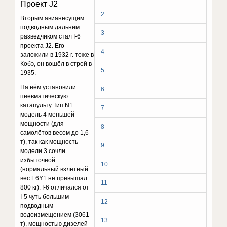
Проект J2
2
Вторым авианесущим
подводным дальним
3
разведчиком стал I-6
проекта J2. Его
4
заложили в 1932 г. тоже в
Кобэ, он вошёл в строй в
5
1935.
На нём установили
6
пневматическую
катапульту Тип N1
7
модель 4 меньшей
мощности (для
8
самолётов весом до 1,6
т), так как мощность
9
модели 3 сочли
избыточной
10
(нормальный взлётный
вес E6Y1 не превышал
11
800 кг). I-6 отличался от
I-5 чуть большим
12
подводным
водоизмещением (3061
13
т), мощностью дизелей