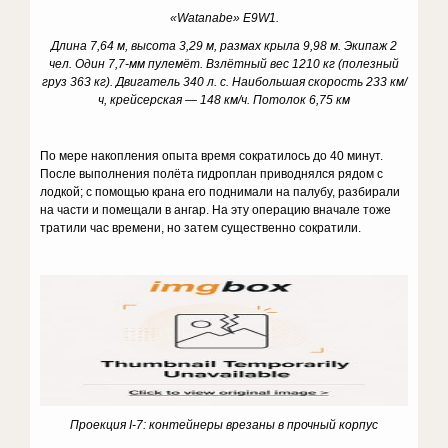
«
Watanabe
»
E
9
W
1.
Длина 7,64 м, высота 3,29 м, размах крыла 9,98 м. Экипаж 2
чел. Один 7,7-мм пулемёт. Взлётный вес 1210 кг (полезный
груз 363 кг). Двигатель 340 л. с. Наибольшая скорость 233 км/
ч, крейсерская — 148 км/ч. Потолок 6,75 км
По мере накопления опыта время сократилось до 40 минут.
После выполнения полёта гидроплан приводнялся рядом с
лодкой; с помощью крана его поднимали на палубу, разбирали
на части и помещали в ангар. На эту операцию вначале тоже
тратили час времени, но затем существенно сократили.
Проекция
I
-7: контейнеры врезаны в прочный корпус