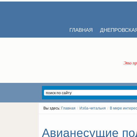
ГЛАВНАЯ
ДНЕПРОВСКА
Это пр
Вы здесь:
Главная
/
Изба-читальня
/
В мире интере
Авианесущие под