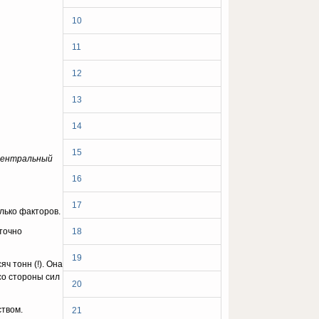
10
11
12
13
14
15
 центральный
16
17
олько факторов.
точно
18
19
ч тонн (!). Она
 со стороны сил
20
ством.
21