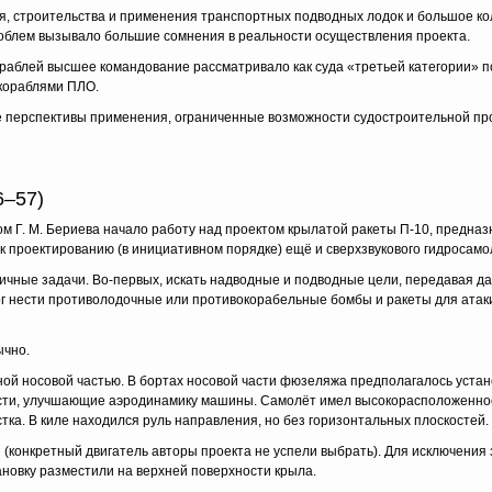
ия, строительства и применения транспортных подводных лодок и большое ко
роблем вызывало большие сомнения в реальности осуществления проекта.
кораблей высшее командование рассматривало как суда «третьей категории» п
кораблями ПЛО.
ые перспективы применения, ограниченные возможности судостроительной 
6–57)
ством Г. М. Бериева начало работу над проектом крылатой ракеты П-10, предна
. к проектированию (в инициативном порядке) ещё и сверхзвукового гидросамо
ичные задачи. Во-первых, искать надводные и подводные цели, передавая д
ог нести противолодочные или противокорабельные бомбы и ракеты для атак
ычно.
ой носовой частью. В бортах носовой части фюзеляжа предполагалось устан
ости, улучшающие аэродинамику машины. Самолёт имел высокорасположенно
тка. В киле находился руль направления, но без горизонтальных плоскостей.
 (конкретный двигатель авторы проекта не успели выбрать). Для исключения
ановку разместили на верхней поверхности крыла.