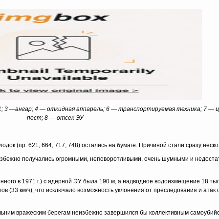
11; 3 —ангар; 4 — откидная аппарель; 6 — транспортируемая техника; 7 —
пост; 8 — отсек ЭУ
док (пр. 621, 664, 717, 748) остались на бумаге. Причиной стали сразу неск
избежно получались огромными, неповоротливыми, очень шумными и недоста
ного в 1971 г.) с ядерной ЭУ была 190 м, а надводное водоизмещение 18 тыся
лов (33 км/ч), что исключало возможность уклонения от преследования и атак
альним вражеским берегам неизбежно завершился бы коллективным самоубий