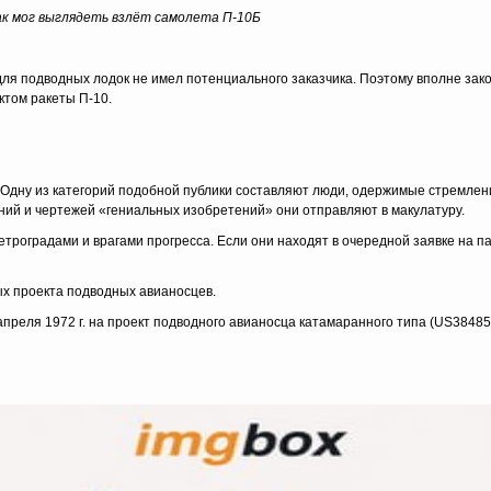
ак мог выглядеть взлёт самолета П-10Б
 для подводных лодок не имел потенциального заказчика. Поэтому вполне зак
ктом ракеты П-10.
в. Одну из категорий подобной публики составляют люди, одержимые стремле
саний и чертежей «гениальных изобретений» они отправляют в макулатуру.
троградами и врагами прогресса. Если они находят в очередной заявке на па
ых проекта подводных авианосцев.
 апреля 1972 г. на проект подводного авианосца катамаранного типа (US38485