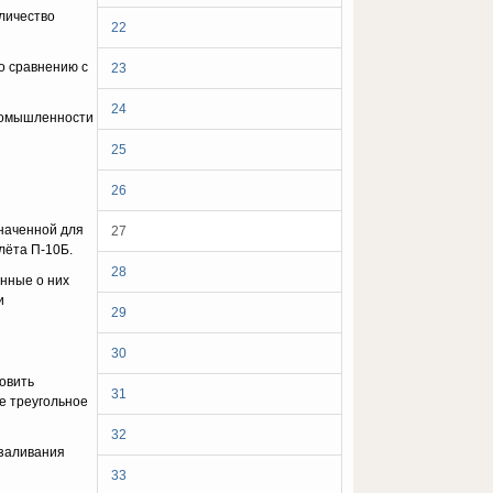
личество
22
о сравнению с
23
24
промышленности
25
26
значенной для
27
лёта П-10Б.
28
анные о них
и
29
30
овить
31
е треугольное
32
 заливания
33