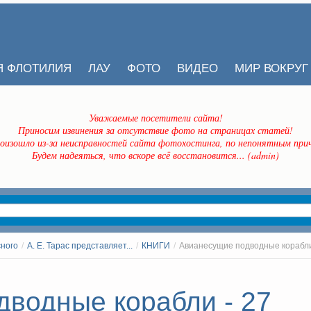
Я ФЛОТИЛИЯ
ЛАУ
ФОТО
ВИДЕО
МИР ВОКРУГ
Уважаемые посетители сайта!
Приносим извинения за отсутствие фото на страницах статей!
оизошло из-за неисправностей сайта фотохостинга, по непонятным прич
Будем надеяться, что вскоре всё восстановится... (admin)
сного
/
А. Е. Тарас представляет...
/
КНИГИ
/
Авианесущие подводные корабл
водные корабли - 27