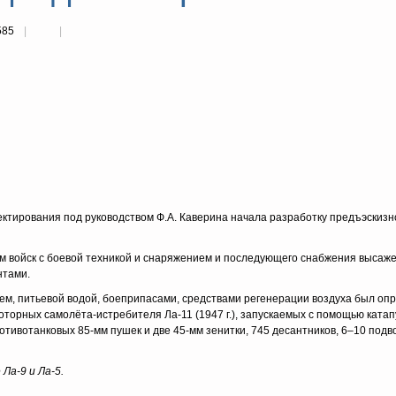
585
оектирования под руководством Ф.А. Каверина начала разработку предъэскизн
м войск с боевой техникой и снаряжением и последующего снабжения высаж
нтами.
ием, питьевой водой, боеприпасами, средствами регенерации воздуха был оп
торных самолёта-истребителя Ла-11 (1947 г.), запускаемых с помощью катап
противотанковых 85-мм пушек и две 45-мм зенитки, 745 десантников, 6–10 под
Ла-9 и Ла-5.