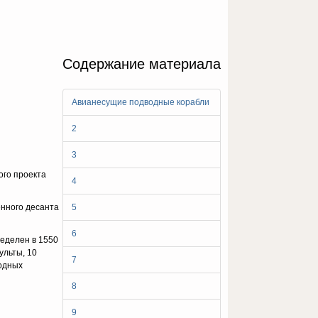
Содержание материала
Авианесущие подводные корабли
2
3
ого проекта
4
енного десанта
5
6
ределен в 1550
ульты, 10
7
водных
8
9