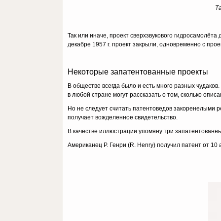
Т
Так или иначе, проект сверхзвукового гидросамолёта
декабре 1957 г. проект закрыли, одновременно с прое
Некоторые запатентованные проекты
В обществе всегда было и есть много разных чудако
в любой стране могут рассказать о том, сколько опи
Но не следует считать патентоведов закоренелыми ре
получает вожделенное свидетельство.
В качестве иллюстрации упомяну три запатентованн
Американец Р. Генри (R. Henry) получил патент от 10