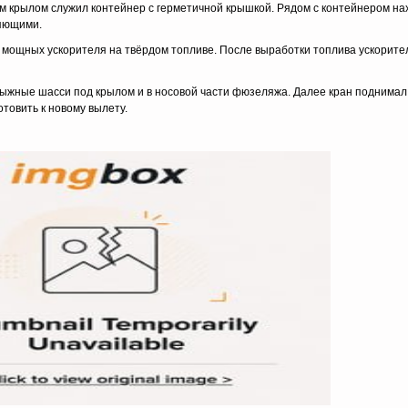
м крылом служил контейнер с герметичной крышкой. Рядом с контейнером на
ляющими.
а мощных ускорителя на твёрдом топливе. После выработки топлива ускорите
лыжные шасси под крылом и в носовой части фюзеляжа. Далее кран поднима
отовить к новому вылету.