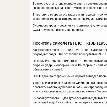
Во-вторых, отсутствие в стране опыта проектирован
совершенно новых для конструкторов технических п
В-третьих, в то время все классы и типы десантных 
многоцелевыми и ракетными подводными лодками, с 
Сложность проектирования и строительства, неясн
СССР обусловили закрытие проекта.
Носитель самолёта ПЛО П-10Б (195
Как сказано в главе 4, в 1955 г. ОКБ-49 под руковод
подводных лодок. Это позволило приступить в 1956 г
По замыслу Бериева, самолёт П-10Б мог решать разл
лодкам с ударным вооружением. Во-вторых, он сам м
обнаруженных целей.
П-10Б даже по современными меркам выглядел необ
У него был фюзеляж большого удлинения с заостренн
плоскости малого удлинения и большой стреловидн
крыло в хвостовой части фюзеляжа по схеме «бесхвос
Силовая установка — два турбореактивных двигателя
двигателей водой на взлёте или посадке силовую уст