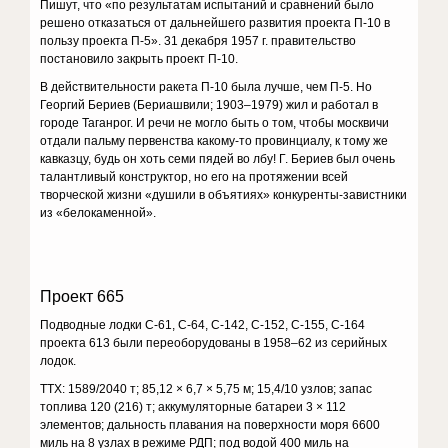
Пишут, что «по результатам испытаний и сравнений было
решено отказаться от дальнейшего развития проекта П-10 в
пользу проекта П-5». 31 декабря 1957 г. правительство
постановило закрыть проект П-10.
В действительности ракета П-10 была лучше, чем П-5. Но
Георгий Бериев (Бериашвили; 1903–1979) жил и работал в
городе Таганрог. И речи не могло быть о том, чтобы москвичи
отдали пальму первенства какому-то провинциалу, к тому же
кавказцу, будь он хоть семи пядей во лбу! Г. Бериев был очень
талантливый конструктор, но его на протяжении всей
творческой жизни «душили в объятиях» конкуренты-завистники
из «белокаменной».
Проект 665
Подводные лодки С-61, С-64, С-142, С-152, С-155, С-164
проекта 613 были переоборудованы в 1958–62 из серийных
лодок.
ТТХ: 1589/2040 т; 85,12 × 6,7 × 5,75 м; 15,4/10 узлов; запас
топлива 120 (216) т; аккумуляторные батареи 3 × 112
элементов; дальность плавания на поверхности моря 6600
миль на 8 узлах в режиме РДП; под водой 400 миль на