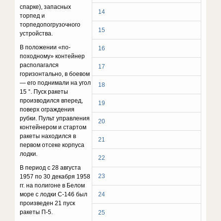
спарке), запасных
14
торпед и
торпедопогрузочного
15
устройства.
В положении «по-
16
походному» контейнер
располагался
17
горизонтально, в боевом
— его поднимали на угол
18
15 °. Пуск ракеты
производился вперед,
19
поверх ограждения
рубки. Пульт управления
20
контейнером и стартом
ракеты находился в
21
первом отсеке корпуса
лодки.
22
В период с 28 августа
23
1957 по 30 декабря 1958
гг. на полигоне в Белом
море с лодки С-146 был
24
произведен 21 пуск
ракеты П-5.
25