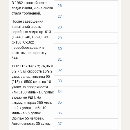
В 1962 г. контейнер с
26
лодки сняли, и она снова
стала торпедной.
27
После завершения
испытаний шесть
28
серийных лодок пр. 613
(С-44, С-46, С-69, С-80,
29
С-158, С-162)
переоборудовали в
30
ракетные по проекту
644.
31
ТТХ: 1157/1467 т; 76,06 ×
32
6,9 × 5 м; скорость 16/9,9
узла; запас топлива 95
33
(115) т; 8500 миль на 10
узлах на поверхности
34
или 3100 миль на 8 узлах
в режиме РДП. На
35
аккумуляторах 260 миль
на 2-х узлах, либо 10
миль на 9,9 узлах.
36
Экипаж 55 человек.
Автономность 35 суток.
37