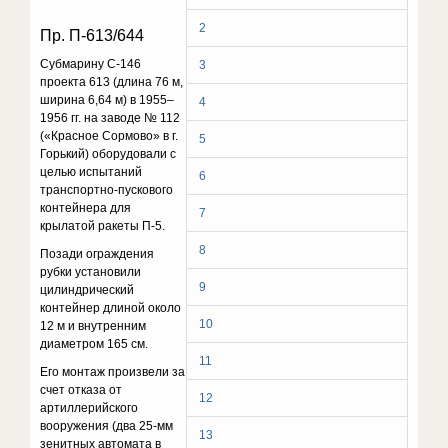
2
Пр. П-613/644
Субмарину С-146
3
проекта 613 (длина 76 м,
ширина 6,64 м) в 1955–
4
1956 гг. на заводе № 112
(«Красное Сормово» в г.
5
Горький) оборудовали с
целью испытаний
6
транспортно-пускового
контейнера для
7
крылатой ракеты П-5.
8
Позади ограждения
рубки установили
9
цилиндрический
контейнер длиной около
10
12 м и внутренним
диаметром 165 см.
11
Его монтаж произвели за
счет отказа от
12
артиллерийского
вооружения (два 25-мм
13
зенитных автомата в