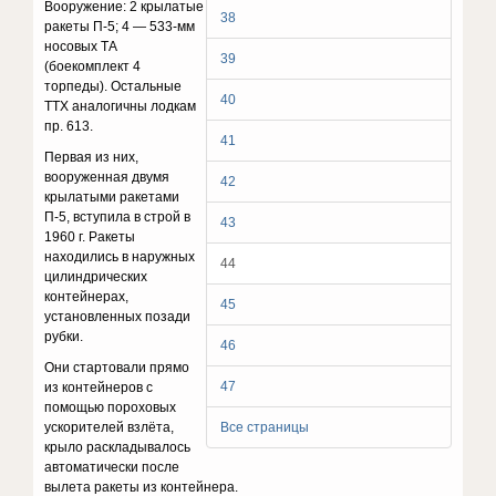
Вооружение: 2 крылатые
38
ракеты П-5; 4 — 533-мм
носовых ТА
39
(боекомплект 4
торпеды). Остальные
40
ТТХ аналогичны лодкам
пр. 613.
41
Первая из них,
вооруженная двумя
42
крылатыми ракетами
П-5, вступила в строй в
43
1960 г. Ракеты
находились в наружных
44
цилиндрических
контейнерах,
45
установленных позади
рубки.
46
Они стартовали прямо
47
из контейнеров с
помощью пороховых
ускорителей взлёта,
Все страницы
крыло раскладывалось
автоматически после
вылета ракеты из контейнера.