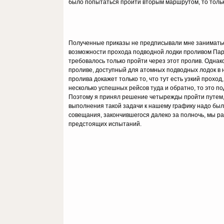
было попытаться пройти вторым маршрутом, то только
Полученные приказы не предписывали мне заниматьс
возможности прохода подводной лодки проливом Парр
требовалось только пройти через этот пролив. Однак
проливе, доступный для атомных подводных лодок в 
пролива докажет только то, что тут есть узкий прох
несколько успешных рейсов туда и обратно, то это п
Поэтому я принял решение четырежды пройти путем
выполнения такой задачи к нашему графику надо был
совещания, закончившегося далеко за полночь, мы р
предстоящих испытаний.