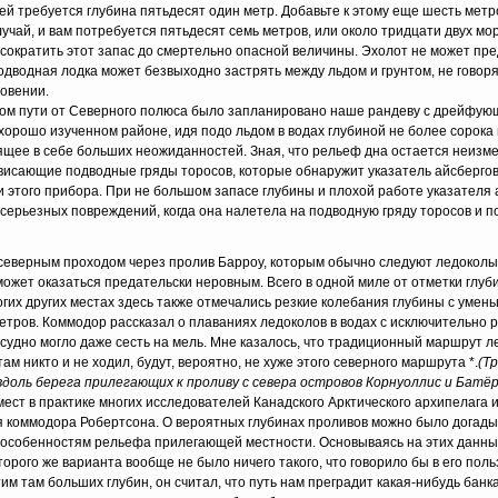
 ей требуется глубина пятьдесят один метр. Добавьте к этому еще шесть метр
учай, и вам потребуется пятьдесят семь метров, или около тридцати двух мо
ократить этот запас до смертельно опасной величины. Эхолот не может пре
одводная лодка может безвыходно застрять между льдом и грунтом, не говоря
новении.
тном пути от Северного полюса было запланировано наше рандеву с дрейфу
 хорошо изученном районе, идя подо льдом в водах глубиной не более сорока
аящее в себе больших неожиданностей. Зная, что рельеф дна остается неизм
свисающие подводные гряды торосов, которые обнаружит указатель айсбергов
 этого прибора. При не большом запасе глубины и плохой работе указателя 
серьезных повреждений, когда она налетела на подводную гряду торосов и п
северным проходом через пролив Барроу, которым обычно следуют ледоколы
 может оказаться предательски неровным. Всего в одной миле от отметки глу
огих других местах здесь также отмечались резкие колебания глубины с умен
 метров. Коммодор рассказал о плаваниях ледоколов в водах с исключительно 
 судно могло даже сесть на мель. Мне казалось, что традиционный маршрут л
м никто и не ходил, будут, вероятно, не хуже этого северного маршрута *.
(
Т
доль берега прилегающих к проливу с севера островов Корнуоллис и Батёр
ест в практике многих исследователей Канадского Арктического архипелага 
я коммодора Робертсона. О вероятных глубинах проливов можно было догады
 особенностям рельефа прилегающей местности. Основываясь на этих данны
рого же варианта вообще не было ничего такого, что говорило бы в его польз
им там больших глубин, он считал, что путь нам преградит какая-нибудь банк