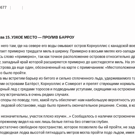
8677
ава 15. УЗКОЕ МЕСТО — ПРОЛИВ БАРРОУ
него там, где на севере его воды омывают остров Корнуоллис с канадской во
игает примерно тридцати миль в ширину. Примерно в восьми милях юго-запад
ь слово «примерно», так как точное расположение островов относительно др
ку, западный край которой расширяется примерно до шестидесяти миль. На э
строва да еще один, обозначенный на карте с примечанием: «Местоположен
но было пройти.
а мы встретим барьер из битого и сильно сплоченного льда, удерживаемого 
ми островами Батёрст, Корнуоллис и Сомерсет и препят ствующими нормал
лярный лед с грядами торосов и подводными уступами, сидящими на острокон
роу встречались в очень редких случаях.
поры по поводу, того, какой путь обеспечит нам наибольшую вероятность усп
ледовой обстановке, надо было принять окончательное решение. Снова, в ко
незначительны, участок плохо изучен...» Сообщалось о наличии остроконеч
о-прежнему видел на них лишь белые пятна без отметок глубин.
остаточно свободное пространство, которое позволило бы ей пройти, не зад
ы подводная лодка высотой пятнадцать метров могла пройти подо льдом, имея