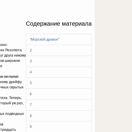
Содержание материала
"Морской дракон"
енно-
нее Резолюта
2
уг друга никому
том широком
3
ие
4
там мелкими
ьному дрейфу
5
ечных скрытых
6
еха. Теперь,
торый уж раз,
7
ных подводных
8
ев
9
 тридцать