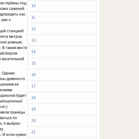
ов глубины под
10
рских саженей.
дупредить нас
11
 уже о
12
ющей станцией
 пяти метров,
13
енно ровным,
. В таком месте
14
айсбергов
о касательной
15
. Однако
16
бины девяносто
ьшением ее
17
резкими
едоколов будет
18
радиционный
ст.)
19
имели границы
ваться по
20
х, я выбрал
у.
21
а. И если нужно