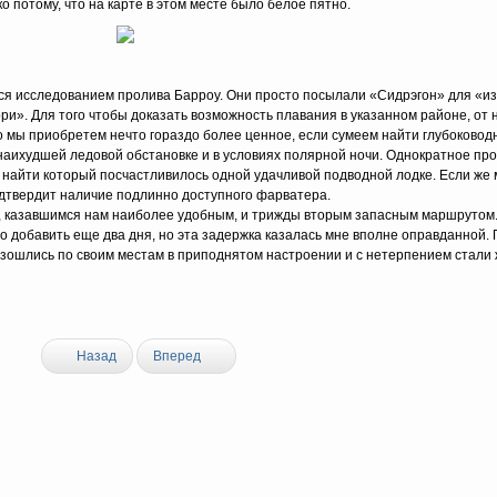
 потому, что на карте в этом месте было белое пятно.
я исследованием пролива Барроу. Они просто посылали «Сидрэгон» для «и
и». Для того чтобы доказать возможность плавания в указанном районе, от 
о мы приобретем нечто гораздо более ценное, если сумеем найти глубоковод
наихудшей ледовой обстановке и в условиях полярной ночи. Однократное пр
од, найти который посчастливилось одной удачливой подводной лодке. Если же
одтвердит наличие подлинно доступного фарватера.
, казавшимся нам наиболее удобным, и трижды вторым запасным маршрутом
о добавить еще два дня, но эта задержка казалась мне вполне оправданной.
азошлись по своим местам в приподнятом настроении и с нетерпением стали
Назад
Вперед