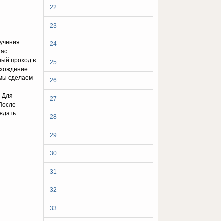
22
23
зучения
24
нас
ный проход в
25
охождение
 мы сделаем
26
. Для
27
 После
 ждать
28
29
30
31
32
33