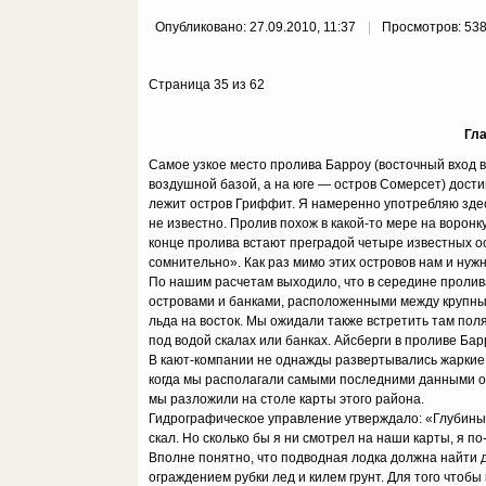
Опубликовано: 27.09.2010, 11:37
Просмотров: 53
Страница 35 из 62
Гл
Самое узкое место пролива Барроу (восточный вход в 
воздушной базой, а на юге — остров Сомерсет) дост
лежит остров Гриффит. Я намеренно употребляю здес
не известно. Пролив похож в какой-то мере на ворон
конце пролива встают преградой четыре известных о
сомнительно». Как раз мимо этих островов нам и нуж
По нашим расчетам выходило, что в середине пролив
островами и банками, расположенными между крупны
льда на восток. Мы ожидали также встретить там по
под водой скалах или банках. Айсберги в проливе Бар
В кают-компании не однажды развертывались жаркие с
когда мы располагали самыми последними данными о 
мы разложили на столе карты этого района.
Гидрографическое управление утверждало: «Глубины 
скал. Но сколько бы я ни смотрел на наши карты, я п
Вполне понятно, что подводная лодка должна найти д
ограждением рубки лед и килем грунт. Для того чтоб