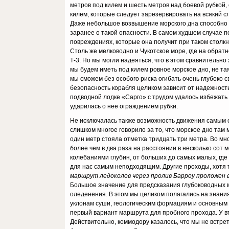
метров под килем и шесть метров над боевой рубкой,
килем, которые следует зарезервировать на всякий сл
Даже небольшое возвышение морского дна способно с
заранее о такой опасности. В самом худшем случае п
повреждениях, которые она получит при таком столк
Столь же мелководно и Чукотское море, где на обра
Т-3. Но мы могли надеяться, что в этом сравнительно
мы будем иметь под килем ровное морское дно, не т
мы сможем без особого риска огибать очень глубоко 
безопасность корабля целиком зависит от надежности
подводной лодке «Сарго» с трудом удалось избежать 
ударилась о нее ограждением рубки.
Не исключалась также возможность движения самым 
слишком многое говорило за то, что морское дно там
один метр стояла отметка тридцать три метра. Во мн
более чем в два раза на расстоянии в несколько сот
колебаниями глубин, от больших до самых малых, где
для нас самым неподходящим. Другие проходы, хотя та
маршрут ледоколов через пролив Барроу проложен в
Большое значение для предсказания глубоководных м
оледенения. В этом мы целиком полагались на знани
уклонам суши, геологическим формациям и основным
первый вариант маршрута для пробного прохода. У вто
Действительно, коммодору казалось, что мы не встрет