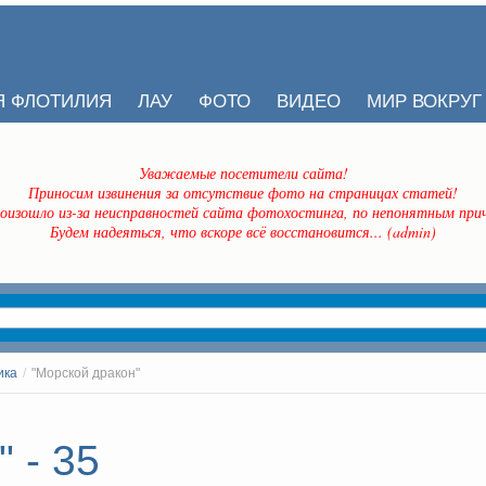
Я ФЛОТИЛИЯ
ЛАУ
ФОТО
ВИДЕО
МИР ВОКРУГ
Уважаемые посетители сайта!
Приносим извинения за отсутствие фото на страницах статей!
оизошло из-за неисправностей сайта фотохостинга, по непонятным прич
Будем надеяться, что вскоре всё восстановится... (admin)
ика
/
"Морской дракон"
 - 35