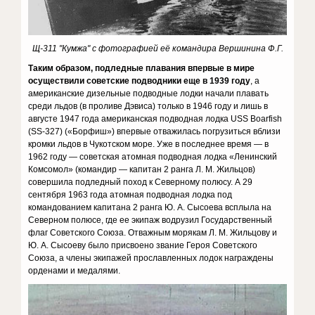
Щ-311 "Кумжа" с фотографией её командира Вершинина Ф.Г.
Таким образом, подледные плавания впервые в мире
осуществили советские подводники еще в 1939 году
, а
американские дизельные подводные лодки начали плавать
среди льдов (в проливе Дэвиса) только в 1946 году и лишь в
августе 1947 года американская подводная лодка USS Boarfish
(SS-327) («Борфиш») впервые отважилась погрузиться вблизи
кромки льдов в Чукотском море. Уже в последнее время — в
1962 году — советская атомная подводная лодка «Ленинский
Комсомол» (командир — капитан 2 ранга Л. М. Жильцов)
совершила подледный поход к Северному полюсу. А 29
сентября 1963 года атомная подводная лодка под
командованием капитана 2 ранга Ю. А. Сысоева всплыла на
Северном полюсе, где ее экипаж водрузил Государственный
флаг Советского Союза. Отважным морякам Л. М. Жильцову и
Ю. А. Сысоеву было присвоено звание Героя Советского
Союза, а члены экипажей прославленных лодок награждены
орденами и медалями.