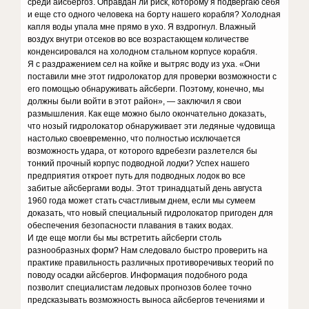
среди айсбергоз. Оправдан ли риск, которому я подвергаю себя
и еще сто одного человека на борту нашего корабля? Холодная
капля воды упала мне прямо в ухо. Я вздрогнул. Влажный
воздух внутри отсеков во все возрастающем количестве
конденсировался на холодном стальном корпусе корабля.
Я с раздражением сел на койке и вытряс воду из уха. «Они
поставили мне этот гидролокатор для проверки возможности с
его помощью обнаруживать айсберги. Поэтому, конечно, мы
должны были войти в этот район», — заключил я свои
размышления. Как еще можно было окончательно доказать,
что нозый гидролокатор обнаруживает эти ледяные чудовища
настолько своевременно, что полностью исключается
возможность удара, от которого вдребезги разлетелся бы
тонкий прочный корпус подводной лодки? Успех нашего
предприятия откроет путь для подводных лодок во все
забитые айсбергами воды. Этот тринадцатый день августа
1960 года может стать счастливым днем, если мы сумеем
доказать, что новый специальный гидролокатор пригоден для
обеспечения безопасности плавания в таких водах.
И где еще могли бы мы встретить айсберги столь
разнообразных форм? Нам следовало быстро проверить на
практике правильность различных противоречивых теорий по
поводу осадки айсбергов. Информация подобного рода
позволит специалистам ледовых прогнозов более точно
предсказывать возможность выноса айсбергов течениями и