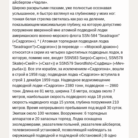
айсбергом «Чарли».
Широко раскрытыми глазами, уже полностью осознавая
услышанное, я быстро взглянул на глубиномер у моих ног:
тонкая белая стрелка светилась как раз на делении,
показывающем максимальную глубину, на которую допустимо
погружение вверенной мне атомной подводной лодки
американского военно-морского флота SSN-584 "Seadragon"
(«Сидрэгон»). * ( Атомная торпедная подводная лодка
"Seadragon"(«Сидрэгон») (в переводе — «Морской дракон»)
относится к серии из четырех однотипных подводных лодок, в
которую, помимо нее, входят SSN583 Sargo(«Сарго»), SSN578
Skate(«Скейт» («Скат»)) и SSN579 Swordfish(«Содфиш» («Меч-
рыба»)). Все эти корабли, за исключением «Сидрэгона», вошли
в строй в 1958 году; подводная лодка «Сидрэгон» вступила в
строй 1 декабря 1959 года. Надводное водоизмещение
подводной лодки «Сидрэгон» 2380 тонн, подводное — 2860
тонн. Длина ее 81 метр, ширина 7,6 метра, осадка около 7
метров, наибольшая скорость подводного хода 18 узлов,
скорость надводного хода 15 узлов, глубина погружения 210
метров. Время непрерывного пребывания под водой 30 суток.
Экипаж около 100 человек. Вооружение: 6 торпедных
аппаратов и 20 запасных торпед. Лодка оснащена
эхоледомерами, указателем полыней, указателем айсбергов,
телевизионной установкой, позволяющей наблюдать за
окружающей подводной и подледной обстановкой.) В одно