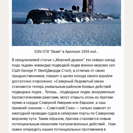
SSN-578 "Skate" в Арктике 1959 год...
В предлагаемой статье «„Морской дракон". На северо-запад
подо льдом» командир подводкой лодки военно-морских сил
США George P. Steel(Джордж Стил), в отличие от своих
предшественников, говорит о целях похода своего корабля
достаточно открозенно: «Северный Ледовитый океан
становится теперь уникальным районом боевых действий
подводных лодок... Теперь ...подводные лодки, вооруженные
баллистическими ракетами, могут открыть огонь из Арктики
прямо в сердце Северной Америки или Евразии, а наш
прежний союзник — Советский Союз — сильно зависит от
ежегодной проводки судов в сибирские порты по Северному
морскому пути. Таким образом, Арктика становится новым
потенциальным океанским театром военных действий... Нам
нужно опередить наших потенциальных противников в