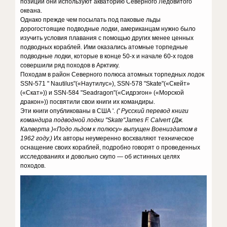
позиций они используют акваторию Северного Ледовитого
океана.
Однако прежде чем посылать под паковые льды
дорогостоящие подводные лодки, американцам нужно было
изучить условия плавания с помощью других менее ценных
подводных кораблей. Ими оказались атомные торпедные
подводные лодки, которые в конце 50-х и начале 60-х годов
совершили ряд походов в Арктику.
Походам в район Северного полюса атомных торпедных лодок
SSN-571 " Nautilus"(«Наутилус»), SSN-578 "Skate"(«Скейт»
(«Скат»)) и SSN-584 "Seadragon"(«Сидрэгон» («Морской
дракон»)) посвятили свои книги их командиры.
Эти книги опубликованы в США '.
(' Русский перевод книги
командира подводной лодки
"Skate"
James F. Calvert (
Дж.
Калверта )«Подо льдом к полюсу» выпущен Воениздатом в
1962 году.)
Их авторы неумеренно восхваляют техническое
оснащение своих кораблей, подробно говорят о проведенных
исследованиях и довольно скупо — об истинных целях
походов.