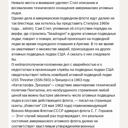
Немало места и внимания уделяет Стил описанию и
восхвалению технического оснащения американских атомных
лодок.
Однако дела в американском подводном флоте идут далеко не
так блестяще, как хотелось бы представить Стилу(на 1960е
годы... admin). Сам Стил, упоминая об отсутствии порядка на
верфи, где строились "Seadragon" и другие атомные подводные
лодки, говорит о пожаре, который произошел на подводной
лодке во время подледного плавания в Арктике. В то же время
он умалчивает о множестве аварий, происшедших на других
атомных подводных лодках США. А сказать о них следовало
бы.
О неблагополучном положении дел с аварийностью и о
недостатках в организации службы на подводных лодках США
свидетельствует гибель новейшей атомной подводной лодки
USS Thresher (SSN-593) («Трешер») в 1963 году.
«Катастрофа „Трешера"— следствие авантюризма технической
политики Пентагона, его необузданного стремления любой
ценой как можно быстрее увеличить число атомных подводных
лодок в составе действующего флота, — писал на страницах
газеты „Известия" (19 мая 1963 года) главнокомандующий
Военно-Морским Флотом СССР адмирал флота С. Г. Горшков.
— Этот случай лишний раз подтверждает, что реальное
состояние американского атомного флота далеко не
соответствует хвастливым утверждениям военных