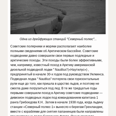
Одна из дрейфующих станций "Северный полюс"...
Советские полярники и моряки располагают наиболее
полными сведениями об Арктическом бассейне. Советские
подводники давно совершили свои первые подледные и
арктические походы. Эти походы были более эффективными,
чем, например, известный поход в Арктику американской
дизельной подводной лодки " Nautilus"(«Наутилус») ,
предпринятый в начале 30-х годов под руководством Уилкинса.
Подводная лодка " Nautilus" потеряла свои горизонтальные
рули еще до того, как пришла в царство льдов, и поэтому не
смогла даже погрузиться под лед. В те же тридцатые годы
первыми совершили поход в Арктику советские подводники —
дивизион подводных лодок под командованием капитана 1
ранга Грибоедова К.Н.. Затем в начале 1938 года, когда льдину
станции «Северный полюс-1» вынесло к берегам Гренландии,
вместе с кораблями для снятия папанинцев были направлены