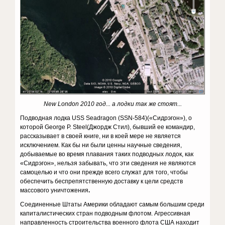
New London 2010 год... а лодки так же стоят...
Подводная лодка USS Seadragon (SSN-584)(«Сидрэгон»), о
которой George P. Steel(Джордж Стил), бывший ее командир,
рассказывает в своей книге, ни в коей мере не является
исключением. Как бы ни были ценны научные сведения,
добываемые во время плавания таких подводных лодок, как
«Сидрэгон», нельзя забывать, что эти сведения не являются
самоцелью и что они прежде всего служат для того, чтобы
обеспечить беспрепятственную доставку к цели средств
массового уничтожения
.
Соединенные Штаты Америки обладают самым большим среди
капиталистических стран подводным флотом. Агрессивная
направленность строительства военного флота США находит