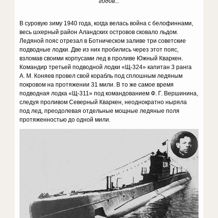
годов...
В суровую зиму 1940 года, когда велась война с белофиннами,
весь шхерный район Аландских островов сковало льдом.
Ледяной пояс отрезал в Ботническом заливе три советские
подводные лодки. Две из них пробились через этот пояс,
взломав своими корпусами лед в проливе Южный Кваркен.
Командир третьей подводной лодки «Щ-324» капитан 3 ранга
А. М. Коняев провел свой корабль под сплошным ледяным
покровом на протяжении 31 мили. В то же самое время
подводная лодка «Щ-311» под командованием Ф. Г. Вершинина,
следуя проливом Северный Кваркен, неоднократно ныряла
под лед, преодолевая отдельные мощные ледяные поля
протяженностью до одной мили.