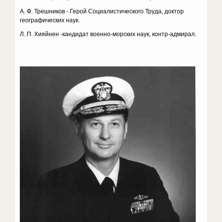
А. Ф. Трешников - Герой Социалистического Труда, доктор
географических наук.
Л. П. Хияйнен -кандидат военно-морских наук, контр-адмирал.