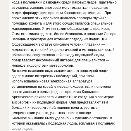
хода в полыньях и разводьях среди паковых льдов. Тщательно
изучались условия, в которых могут оказаться подводные
лодки, форсирующие проливы Канадского архипелага. При
прохождении этих проливов делались промеры глубин с
помощью эхолота и для этого осуществлялось специальное
маневрирование. Уточняя таким образом карты проливов,
Стил стремился сделать более безопасным плавание Северо-
Западным проходом для атомных подводных лодок США.
Содержащееся в статье описание условий плавания —
ледовитости, течений, гидрологической и метеорологической
обстановки, сопутствовавшей походу подводной лодки,
представляет несомненный интерес для специалистов —
моряков, гидрологов и метеорологов.
Во время плавания подо льдами экипаж подводной лодки
сделал много интересных наблюдений, при этом
использовалась новая электронная аппаратура,
установленная на корабле перед походом. Были получены
новые данные о рельефе дна в проливах Канадского
Арктического архипелага и конкретные сведения о размерах
айсбергов и их подводной форме. Они представляют тем
больший интерес, что наблюдения вели известные
американские ученые, участвовавшие в походе.
Большое внимание было уделено и изучению обстановки, в
которой оказывалась подводная лодка, всплывая в полыньях
среди льдов.