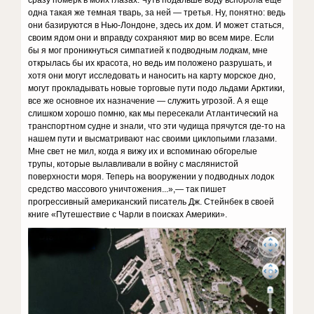
сразу померк в моих глазах. Чуть подальше воду вспорола еще
одна такая же темная тварь, за ней — третья. Ну, понятно: ведь
они базируются в Нью-Лондоне, здесь их дом. И может статься,
своим ядом они и вправду сохраняют мир во всем мире. Если
бы я мог проникнуться симпатией к подводным лодкам, мне
открылась бы их красота, но ведь им положено разрушать, и
хотя они могут исследовать и наносить на карту морское дно,
могут прокладывать новые торговые пути подо льдами Арктики,
все же основное их назначение — служить угрозой. А я еще
слишком хорошо помню, как мы пересекали Атлантический на
транспортном судне и знали, что эти чудища прячутся где-то на
нашем пути и высматривают нас своими циклопьими глазами.
Мне свет не мил, когда я вижу их и вспоминаю обгорелые
трупы, которые вылавливали в войну с маслянистой
поверхности моря. Теперь на вооружении у подводных лодок
средство массового уничтожения...»,— так пишет
прогрессивный американский писатель Дж. Стейнбек в своей
книге «Путешествие с Чарли в поисках Америки».