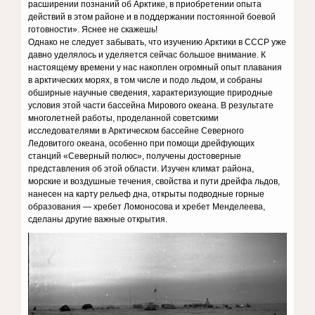
расширении познаний об Арктике, в приобретении опыта
действий в этом районе и в поддержании постоянной боевой
готовности». Яснее не скажешь!
Однако не следует забывать, что изучению Арктики в СССР уже
давно уделялось и уделяется сейчас большое внимание. К
настоящему времени у нас накоплен огромный опыт плавания
в арктических морях, в том числе и подо льдом, и собраны
обширные научные сведения, характеризующие природные
условия этой части бассейна Мирового океана. В результате
многолетней работы, проделанной советскими
исследователями в Арктическом бассейне Северного
Ледовитого океана, особенно при помощи дрейфующих
станций «Северный полюс», получены достоверные
представления об этой области. Изучен климат района,
морские и воздушные течения, свойства и пути дрейфа льдов,
нанесен на карту рельеф дна, открыты подводные горные
образования — хребет Ломоносова и хребет Менделеева,
сделаны другие важные открытия.