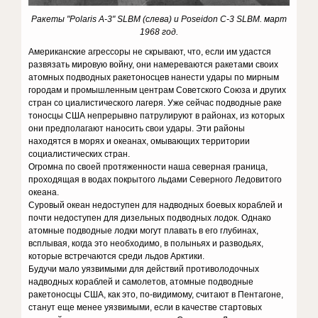
Ракеты "Polaris A-3" SLBM (слева) и Poseidon C-3 SLBM. март
1968 год.
Американские агрессоры не скрывают, что, если им удастся
развязать мировую войну, они намереваются ракетами своих
атомных подводных ракетоносцев нанести удары по мирным
городам и промышленным центрам Советского Союза и других
стран со циалистического лагеря. Уже сейчас подводные раке
тоносцы США непрерывно патрулируют в районах, из которых
они предполагают наносить свои удары. Эти районы
находятся в морях и океанах, омывающих территории
социалистических стран.
Огромна по своей протяженности наша северная граница,
проходящая в водах покрытого льдами Северного Ледовитого
океана.
Суровый океан недоступен для надводных боевых кораблей и
почти недоступен для дизельных подводных лодок. Однако
атомные подводные лодки могут плавать в его глубинах,
всплывая, когда это необходимо, в полыньях и разводьях,
которые встречаются среди льдов Арктики.
Будучи мало уязвимыми для действий противолодочных
надводных кораблей и самолетов, атомные подводные
ракетоносцы США, как это, по-видимому, считают в Пентагоне,
станут еще менее уязвимыми, если в качестве стартовых