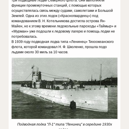
три подводные лодки Северного флота. Они выполняли
функции промежуточных станций, с помощью которых
осуществлялась связь между судами, самолетами и Большой
Землей. Одна из этих лодок («Красногвардеец») под
командованием В. Н. Котельникова достигла острова Ян-
Майен, но к этому времени ледокольные пароходы «Таймыр» и
«Мурман» уже подошли к ледовому лагерю и помощь лодки не
потребовалась.
В 1939 году подводная лодка типа «Ленинец» Тихоокеанского
флота, которой командовал Н. Ф. Школенко, прошла подо
льдами около 30 миль за 10 часов.
Подводная лодка "Л-1" типа "Ленинец" в середине 1930х