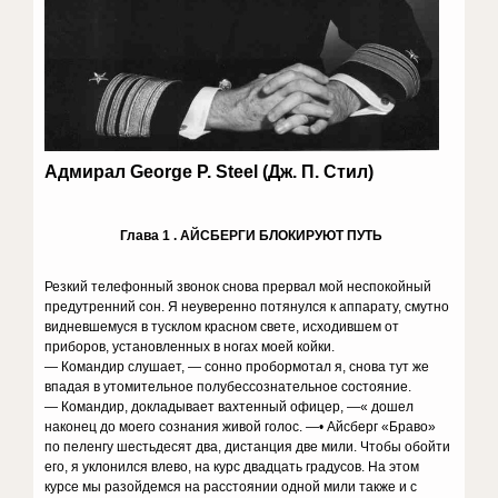
Адмирал
George P. Steel (Дж. П. Стил)
Глава 1 . АЙСБЕРГИ БЛОКИРУЮТ ПУТЬ
Резкий телефонный звонок снова прервал мой неспокойный
предутренний сон. Я неуверенно потянулся к аппарату, смутно
видневшемуся в тусклом красном свете, исходившем от
приборов, установленных в ногах моей койки.
— Командир слушает, — сонно пробормотал я, снова тут же
впадая в утомительное полубессознательное состояние.
— Командир, докладывает вахтенный офицер, —« дошел
наконец до моего сознания живой голос. —• Айсберг «Браво»
по пеленгу шестьдесят два, дистанция две мили. Чтобы обойти
его, я уклонился влево, на курс двадцать градусов. На этом
курсе мы разойдемся на расстоянии одной мили также и с