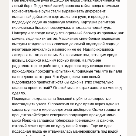
При перекладке руля подводная лодка слегка накренилась на
левый борт. Подо мной завибрировала койка, когда кормозые
горизонтальные рули стали выравнивать дифферент,
вызванный действием вертикального руля, и проводить
подводную лодку на заданную глубину. Картушка репитера
гирокомпаса быстро повернулась и показала новый курс.
Наверху и впереди находился огромный барьер из прочных, как
камень, ледяных гигантов. Массивные сине-белые подводные
выступы каждого из них свисали до самой подводной лодки, а
некоторые опускались намного ниже ее. Нам приходилось
лавировать так, словно мы были самолетом, летящим среди
возвышающихся над ним горных пиков. На глубине
радиолокатор не работает, а гидролокатору никогда еще не
приходилось проходить испытания, подобные тем, что выпали
на его долю в этот раз. Что будет, если наш новый
гидролокатор пропустит хотя бы одно из этих смертельно
опасных препятствий? От этой мысли страх заполз ко мне под
одеяло.
Подводная лодка шла на большой глубине со скоростью
шестнадцати узлов. Я проложил ее курс прямо через одно из
самых крупных в мире средоточий айсбергов. Около тридцати
процентов айсбергов северного полушария проходит мимо
мыса Йорк на западном побережье Гренландии, в районе,
который лежит прямо по курсу нашей лодки. Еще ни одна
подводная лодка не отваживалась маневрировать под водой