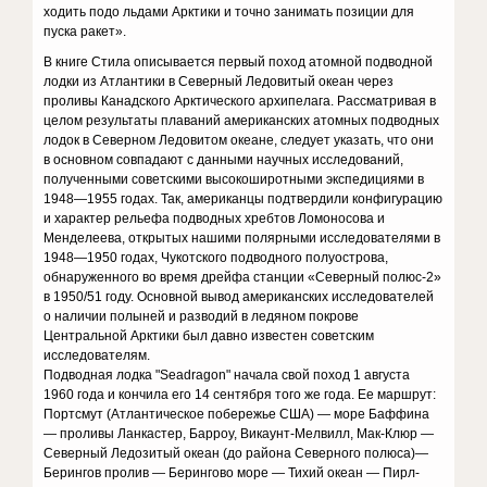
ходить подо льдами Арктики и точно занимать позиции для
пуска ракет».
В книге Стила описывается первый поход атомной подводной
лодки из Атлантики в Северный Ледовитый океан через
проливы Канадского Арктического архипелага. Рассматривая в
целом результаты плаваний американских атомных подводных
лодок в Северном Ледовитом океане, следует указать, что они
в основном совпадают с данными научных исследований,
полученными советскими высокоширотными экспедициями в
1948—1955 годах. Так, американцы подтвердили конфигурацию
и характер рельефа подводных хребтов Ломоносова и
Менделеева, открытых нашими полярными исследователями в
1948—1950 годах, Чукотского подводного полуострова,
обнаруженного во время дрейфа станции «Северный полюс-2»
в 1950/51 году. Основной вывод американских исследователей
о наличии полыней и разводий в ледяном покрове
Центральной Арктики был давно известен советским
исследователям.
Подводная лодка "Seadragon" начала свой поход 1 августа
1960 года и кончила его 14 сентября того же года. Ее маршрут:
Портсмут (Атлантическое побережье США) — море Баффина
— проливы Ланкастер, Барроу, Викаунт-Мелвилл, Мак-Клюр —
Северный Ледозитый океан (до района Северного полюса)—
Берингов пролив — Берингово море — Тихий океан — Пирл-