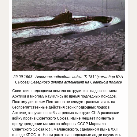
29.09.1963 - Атомная подводная лодка "К-181" (командир Ю.А.
Сысоев) Северного флота всплывает на Северном полюсе
Советские подводники немало потрудились над освоением
Арктики и многому научились во время подледных походов.
Поэтому деятелям Пентагона не следует рассчитывать на
беспрепятственные действия своих подводных лодок в
Арктике, в случае если бы агрессивные круги США развязали
войну против Советского Союза. Им не мешает помнить о
предупреждении министра обороны СССР Маршала
Советского Союза Р. Я. Малиновского, сделанном им на XXII
съезде КПСС: «...Наши ракетные подводные лодки научились