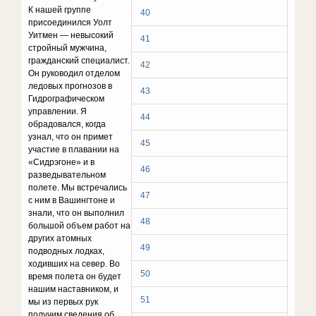
К нашей группе
40
присоединился Уолт
Уитмен — невысокий
41
стройный мужчина,
гражданский специалист.
42
Он руководил отделом
ледовых прогнозов в
43
Гидрографическом
управлении. Я
44
обрадовался, когда
узнал, что он примет
45
участие в плавании на
«Сидрэгоне» и в
46
разведывательном
полете. Мы встречались
47
с ним в Вашингтоне и
знали, что он выполнил
48
большой объем работ на
других атомных
49
подводных лодках,
ходивших на север. Во
50
время полета он будет
нашим наставником, и
51
мы из первых рук
получим сведения об