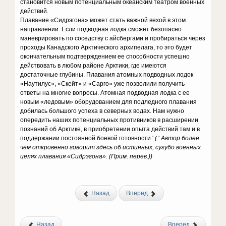
становится новым потенциальным океанским театром военных
действий.
Плавание «Сидрэгона» может стать важной вехой в этом
направлении. Если подводная лодка сможет безопасно
маневрировать по соседству с айсбергами и пробираться через
проходы Канадского Арктического архипелага, то это будет
окончательным подтверждением ее способности успешно
действовать в любом районе Арктики, где имеются
достаточные глубины. Плавания атомных подводных лодок
«Наутилус», «Скейт» и «Сарго» уже позволили получить
ответы на многие вопросы. Атомная подводная лодка с ее
новым «ледовым» оборудованием для подледного плавания
добилась большого успеха в северных водах. Нам нужно
опередить наших потенциальных противников в расширении
познаний об Арктике, в приобретении опыта действий там и в
поддержании постоянной боевой готовности '.
(
'
Автор более
чем откровенно говорит здесь об истинных, сугубо военных
целях плавания «Сидрэгона». (Прим. перев.))
Назад
Вперед
Назад
Вперед