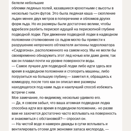
белели небольшие
обломки ледяных полей, казавшиеся крохотными с высоты в
несколько тысяч футов. Это была ледяная каша — скопление
льдин менее двух метров в поперечнике и обломков других
форм льда. Но их размеры были достаточно велики, чтобы
вдребезги разбить перископ идущей на перископной глубине
подводной лодки. При движении подводной лодки в надводном
положении столкновение со льдом могло бы привести к
разрушению непрочного обтекателя антенны гидролокатора
«Сидрэгона», расположенного на самом носу. Мы не могли бы
своевременно обнаружить этот лед ночью или даже днем, так
как он плавал почти на уровне поверхности воды.
— Самое лучшее для подводной лодки либо идти здесь все
время в надводном положении и стопорить машины, либо
погрузиться на большую глубину,— заметил я, обращаясь к
коммодору, после того как он описал мне размеры
находящегося под нами льда и наилучший способ избежать
встречи с ним.
Мое замечание, по-видимому, несколько удивило его.
— Да, я совсем забыл, что ваша атомная подводная лодка
способна идти все время в подводном положении,- но разве
вам не захочется достаточно часто всплывать на поверхность
и знакомиться с обстановкой?— спросил он.
— На чистой воде я намерен дважды в сутки всплывать и
вентилировать отсеки для экономии запаса кислорода, —