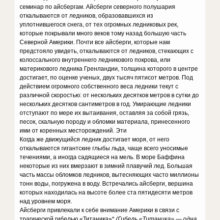
семинар по айсбергам. Айсберги северного полушария
откалываются от ледников, образовавшихся из
уплотнившегося снега, от тех огромных ледниковых рек,
которые покрывали много веков тому назад большую часть
Северной Америки. Почти все айсберги, которые нам
предстояло увидеть, откалываются от ледников, стекающих с
колоссального внутреннего ледникового покрова, или
материкового ледника Гренландии, толщина которого в центре
достигает, по оценке ученых, двух тысяч пятисот метров. Под
действием огромного собственного веса ледники текут с
различной скоростью: от нескольких десятков метров в сутки до
нескольких десятков сантиметров в год. Умирающие ледники
отступают по мере их вытаивания, оставляя за собой грязь,
песок, скальную породу и обломки материала, принесенного
ими от коренных месторождений. Эти
Когда же движущийся ледник достигает моря, от него
откалываются гигантские глыбы льда, чаще всего уносимые
течениями, а иногда садящиеся на мель. В море Баффина
некоторые из них вмерзают в зимний плавучий лед. Большая
часть массы обломков ледников, вытесняющих часто миллионы
тонн воды, погружена в воду. Встречались айсберги, вершина
которых находилась на высоте более ста пятидесяти метров
над уровнем моря.
Айсберги привлекали к себе внимание Америки в связи с
трагической гибелью «Титаника»*
(
Гибель «Титаника» — одна