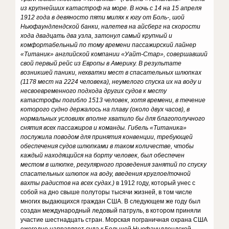
из крупнейших катастроф на море. В ночь с 14 на 15 апреля
1912 года в девяносто пяти милях к югу от Боль-, шой
Ньюфаундлендской банки, налетев на айсберг на скорости
хода двадцать два узла, затонул самый крупный и
комфортабельный по тому времени пассажирский лайнер
«Титаник» английской компании «Уайт-Стар», совершавший
свой первый рейс из Европы в Америку. В результате
возникшей паники, нехватки мест в спасательных шлюпках
(1178 мест на 2224 человека), неумелого спуска их на воду и
несвоевременного подхода других судов к месту
катастрофы погибло 1513 человек, хотя времени, в течение
которого судно держалось на плаву (около двух часов), в
нормальных условиях вполне хватило бы для благополучного
снятия всех пассажиров и команды. Гибель «Титаника»
послужила поводом для принятия конвенции, требующей
обеспечения судов шлюпками в таком количестве, чтобы
каждый находящийся на борту человек, был обеспечен
местом в шлюпке, регулярного проведения занятий по спуску
спасательных шлюпок на воду, введения круглое/точной
вахты радистов на всех судах.)
в 1912 году, который унес с
собой на дно свыше полуторы тысячи жизней, в том числе
многих выдающихся граждан США. В следующем же году был
создан международный ледовый патруль, в котором приняли
участие шестнадцать стран. Морская пограничная охрана США