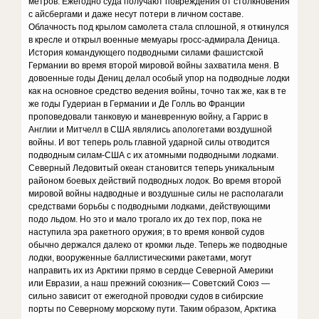
метров. Ежегодно суда получают повреждения от столкновения
с айсбергами и даже несут потери в личном составе.
Облачность под крылом самолета стала сплошной, я откинулся
в кресле и открыл военные мемуары гросс-адмирала Деница.
История командующего подводными силами фашистской
Германии во время второй мировой войны захватила меня. В
довоенные годы Дениц делал особый упор на подводные лодки
как на основное средство ведения войны, точно так же, как в те
же годы Гудериан в Германии и Де Голль во Франции
проповедовали танковую и маневренную войну, а Гаррис в
Англии и Митчелл в США являлись апологетами воздушной
войны. И вот теперь роль главной ударной силы отводится
подводным силам-США с их атомными подводными лодками.
Северный Ледовитый океан становится теперь уникальным
районом боевых действий подводных лодок. Во время второй
мировой войны надводные и воздушные силы не располагали
средствами борьбы с подводными лодками, действующими
подо льдом. Но это и мало трогало их до тех пор, пока не
наступила эра ракетного оружия; в то время конвой судов
обычно держался далеко от кромки льде. Теперь же подводные
лодки, вооруженные баллистическими ракетами, могут
направить их из Арктики прямо в сердце Северной Америки
или Евразии, а наш прежний союзник— Советский Союз —
сильно зависит от ежегодной проводки судов в сибирские
порты по Северному морскому пути. Таким образом, Арктика