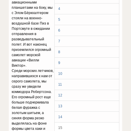
авиационными
планшетами на боку, мы
4
с Элом Бёркхалтером
стояли на военно-
5
воздушной базе Пиз в
Портсмуте в ожидании
6
отправления в
разведывательный
7
полет. И вот наконец
приземлился огромный
8
самолет морской
авиации «Вилли
9
Виктор».
Среди морских летчиков,
10
направившихся к нам от
серого самолета, мы
11
сразу же увидели
коммодора Робертсона.
12
Его огромный рост еще
больше подчеркивала
13
белая фуражка с
золотым шитьем, а
14
синяя форма резко
выделялась на фоне
15
формы цвета хаки и