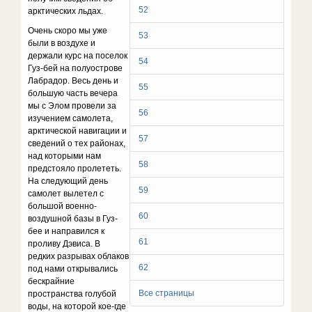
52
арктических льдах.
Очень скоро мы уже
53
были в воздухе и
держали курс на поселок
54
Гуз-бей на полуострове
Лабрадор. Весь день и
55
большую часть вечера
мы с Элом провели за
56
изучением самолета,
арктической навигации и
57
сведений о тех районах,
над которыми нам
58
предстояло пролететь.
На следующий день
59
самолет вылетел с
большой военно-
60
воздушной базы в Гуз-
бее и направился к
61
проливу Дэвиса. В
редких разрывах облаков
62
под нами открывались
бескрайние
Все страницы
пространства голубой
воды, на которой кое-где