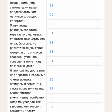
Шварц, командир
28
самолета, — начал
представлять нам
29
летчиков коммодор
Робертсон.
30
Я изучающе
разглядывал этого
31
коренастого человека.
Решительные черты его
32
лица, быстрые, но
расчетливые движения
33
говорили о том, что он
способен успешно
34
совершить полет над
паковым льдом и
35
благополучно доставить
нас обратно. Остальные
члены экипажа,
36
офицеры и сержанты,
также произвели на нас
37
благоприятное
впечатление, особенно
38
когда мы увидели, как
уверенно они готовят
39
самолет к полету.