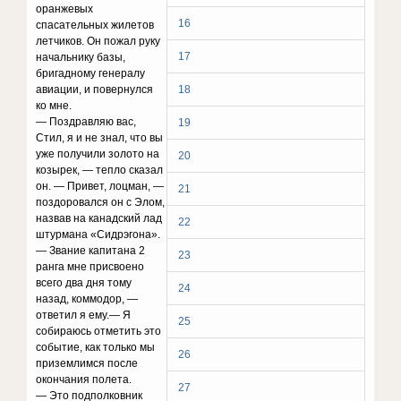
оранжевых
16
спасательных жилетов
летчиков. Он пожал руку
17
начальнику базы,
бригадному генералу
авиации, и повернулся
18
ко мне.
— Поздравляю вас,
19
Стил, я и не знал, что вы
уже получили золото на
20
козырек, — тепло сказал
он. — Привет, лоцман, —
21
поздоровался он с Элом,
назвав на канадский лад
22
штурмана «Сидрэгона».
— Звание капитана 2
23
ранга мне присвоено
всего два дня тому
24
назад, коммодор, —
ответил я ему.— Я
25
собираюсь отметить это
событие, как только мы
26
приземлимся после
окончания полета.
27
— Это подполковник