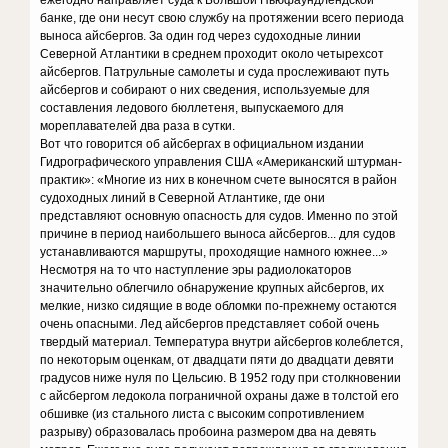
ежегодно направляет суда к Большой Ньюфаундлендской
банке, где они несут свою службу на протяжении всего периода
выноса айсбергов. За один год через судоходные линии
Северной Атлантики в среднем проходит около четырехсот
айсбергов. Патрульные самолеты и суда прослеживают путь
айсбергов и собирают о них сведения, используемые для
составления ледового бюллетеня, выпускаемого для
мореплавателей два раза в сутки.
Вот что говорится об айсбергах в официальном издании
Гидрографического управления США «Американский штурман-
практик»: «Многие из них в конечном счете выносятся в район
судоходных линий в Северной Атлантике, где они
представляют основную опасность для судов. Именно по этой
причине в период наибольшего выноса айсбергов... для судов
устанавливаются маршруты, проходящие намного южнее...»
Несмотря на то что наступление эры радиолокаторов
значительно облегчило обнаружение крупных айсбергов, их
мелкие, низко сидящие в воде обломки по-прежнему остаются
очень опасными. Лед айсбергов представляет собой очень
твердый материал. Температура внутри айсбергов колеблется,
по некоторым оценкам, от двадцати пяти до двадцати девяти
градусов ниже нуля по Цельсию. В 1952 году при столкновении
с айсбергом ледокола пограничной охраны даже в толстой его
обшивке (из стального листа с высоким сопротивлением
разрыву) образовалась пробоина размером два на девять