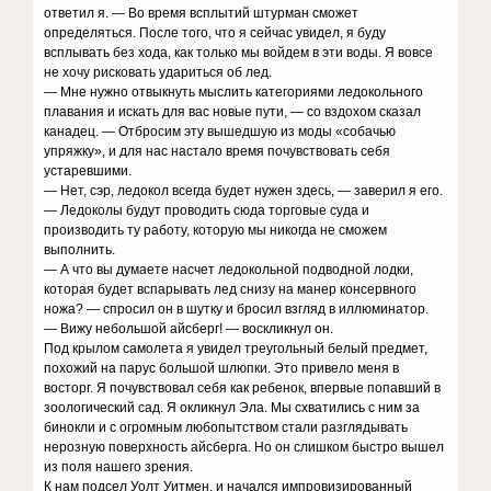
ответил я. — Во время всплытий штурман сможет
определяться. После того, что я сейчас увидел, я буду
всплывать без хода, как только мы войдем в эти воды. Я вовсе
не хочу рисковать удариться об лед.
— Мне нужно отвыкнуть мыслить категориями ледокольного
плавания и искать для вас новые пути, — со вздохом сказал
канадец. — Отбросим эту вышедшую из моды «собачью
упряжку», и для нас настало время почувствовать себя
устаревшими.
— Нет, сэр, ледокол всегда будет нужен здесь, — заверил я его.
— Ледоколы будут проводить сюда торговые суда и
производить ту работу, которую мы никогда не сможем
выполнить.
— А что вы думаете насчет ледокольной подводной лодки,
которая будет вспарывать лед снизу на манер консервного
ножа? — спросил он в шутку и бросил взгляд в иллюминатор.
— Вижу небольшой айсберг! — воскликнул он.
Под крылом самолета я увидел треугольный белый предмет,
похожий на парус большой шлюпки. Это привело меня в
восторг. Я почувствовал себя как ребенок, впервые попавший в
зоологический сад. Я окликнул Эла. Мы схватились с ним за
бинокли и с огромным любопытством стали разглядывать
нерозную поверхность айсберга. Но он слишком быстро вышел
из поля нашего зрения.
К нам подсел Уолт Уитмен, и начался импровизированный