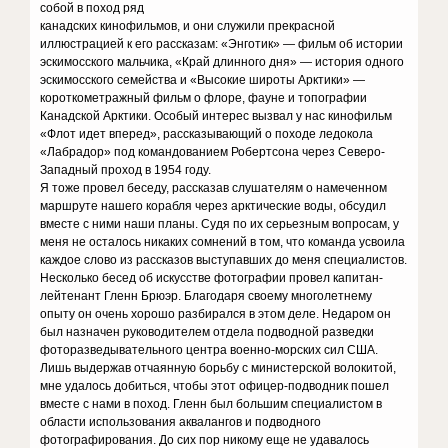
собой в поход ряд
канадских кинофильмов, и они служили прекрасной
иллюстрацией к его рассказам: «Энготик» — фильм об истории
эскимосского мальчика, «Край длинного дня» — история одного
эскимосского семейства и «Высокие широты Арктики» —
короткометражный фильм о флоре, фауне и топографии
Канадской Арктики. Особый интерес вызвал у нас кинофильм
«Флот идет вперед», рассказывающий о походе ледокола
«Лабрадор» под командованием Робертсона через Северо-
Западный проход в 1954 году.
Я тоже провел беседу, рассказав слушателям о намеченном
маршруте нашего корабля через арктические воды, обсудил
вместе с ними наши планы. Судя по их серьезным вопросам, у
меня не осталось никаких сомнений в том, что команда усвоила
каждое слово из рассказов выступавших до меня специалистов.
Несколько бесед об искусстве фотографии провел капитан-
лейтенант Гленн Брюэр. Благодаря своему многолетнему
опыту он очень хорошо разбирался в этом деле. Недаром он
был назначен руководителем отдела подводной разведки
фоторазведывательного центра военно-морских сил США.
Лишь выдержав отчаянную борьбу с министерской волокитой,
мне удалось добиться, чтобы этот офицер-подводник пошел
вместе с нами в поход. Гленн был большим специалистом в
области использования аквалангов и подводного
фотографирования. До сих пор никому еще не удавалось