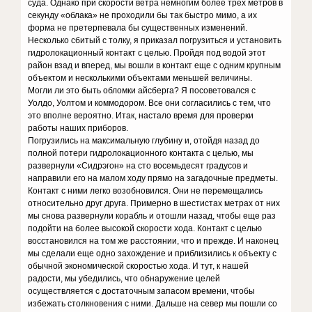
суда. Однако при скорости ветра немногим более трех метров в
секунду «облака» не проходили бы так быстро мимо, а их
форма не претерпевала бы существенных изменений.
Несколько сбитый с толку, я приказал погрузиться и установить
гидролокационный контакт с целью. Пройдя под водой этот
район взад и вперед, мы вошли в контакт еще с одним крупным
объектом и несколькими объектами меньшей величины.
Могли ли это быть обломки айсберга? Я посоветовался с
Уолдо, Уолтом и коммодором. Все они согласились с тем, что
это вполне вероятно. Итак, настало время для проверки
работы наших приборов.
Погрузились на максимальную глубину и, отойдя назад до
полной потери гидролокационного контакта с целью, мы
развернули «Сидрэгон» на сто восемьдесят градусов и
направили его на малом ходу прямо на загадочные предметы.
Контакт с ними легко возобновился. Они не перемещались
относительно друг друга. Примерно в шестистах метрах от них
мы снова развернули корабль и отошли назад, чтобы еще раз
подойти на более высокой скорости хода. Контакт с целью
восстановился на том же расстоянии, что и прежде. И наконец
мы сделали еще одно захождение и приблизились к объекту с
обычной экономической скоростью хода. И тут, к нашей
радости, мы убедились, что обнаружение целей
осуществляется с достаточным запасом времени, чтобы
избежать столкновения с ними. Дальше на север мы пошли со