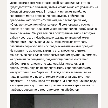
уверенными в том, что отраженный сигнал гидролокатора
будет достаточно сильным, чтобы можно было его услышать на
большой скорости хода. В тридцати милях от наиболее
вероятного места появления дрейфующих айсбергов,
предсказанного Уолтом Уитменом, мы застопорили ход
«Сидрэгона» до полной остановки. Я сомневался в точности
ледового прогноза: слишком много неопределенностей было в
таких расчетах. Мы уже вошли в осмотренный мной с воздуха
район к востоку от Ньюфаундленда, где плавали обломки
айсбергов и небольшие льдины. Мне очень не хотелось
разбивать перископ или нос лодки о незамеченный предмет.
Из памяти не выходила картина столкновения с китом.
Мы всплыли без хода и оказались в полном тумане. Видимость
не превышала полумили, радиолокационного контакта с
айсбергами установить не удалось. Мы погрузились и
продвинулись еще на пятнадцать миль к предполагаемому
месту встречи с айсбергами. Но когда опять всплыли, то не
нашли там ничего нового, только туман стал еще плотнее,
видимость не превышала ста метров. Мы снова ушли под воду
и продвинулись до точки, находящейся всего в трех милях от
наиболее вероятного местоположения айсбергов.