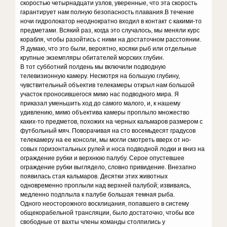
скоростью четырнадцати узлов, уверенные, что эта скорость
гарантирует нам полную безопасность плавания.В течение
ночи гидролокатор неоднократно входил в контакт с какими-то
предметами. Всякий раз, когда это случалось, мы меняли курс
корабля, чтобы разойтись с ними на достаточном расстоянии.
Я думаю, что это были, вероятно, косяки рыб или отдельные
крупные экземпляры обитателей морских глубин.
В тот субботний полдень мы включили подводную
телевизионную камеру. Несмотря на большую глубину,
чувствительный объектив телекамеры открыл нам большой
участок проносившегося мимо нас подводного мира. Я
приказал уменьшить ход до самого малого, и, к нашему
удивлению, мимо объектива камеры проплыло множество
каких-то предметов, похожих на черных кальмаров размером с
футбольный мяч. Поворачивая на сто восемьдесят градусов
телекамеру на ее консоли, мы могли смотреть вверх от но-
совых горизонтальных рулей и носа подводной лодки и вниз на
ограждение рубки и верхнюю палубу. Серое опустевшее
ограждение рубки выглядело, словно привидение. Внезапно
появилась стая кальмаров. Десятки этих животных
одновременно проплыли над верхней палубой; извиваясь,
медленно подплыла к палубе большая темная рыба.
Одного неосторожного восклицания, попавшего в систему
общекорабельной трансляции, было достаточно, чтобы все
свободные от вахты члены команды столпились у