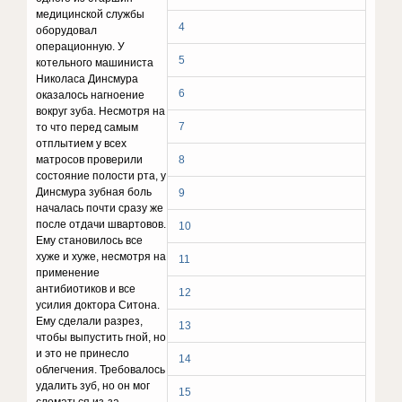
медицинской службы
4
оборудовал
операционную. У
5
котельного машиниста
Николаса Динсмура
6
оказалось нагноение
вокруг зуба. Несмотря на
7
то что перед самым
отплытием у всех
матросов проверили
8
состояние полости рта, у
Динсмура зубная боль
9
началась почти сразу же
после отдачи швартовов.
10
Ему становилось все
хуже и хуже, несмотря на
11
применение
антибиотиков и все
12
усилия доктора Ситона.
Ему сделали разрез,
13
чтобы выпустить гной, но
и это не принесло
14
облегчения. Требовалось
удалить зуб, но он мог
15