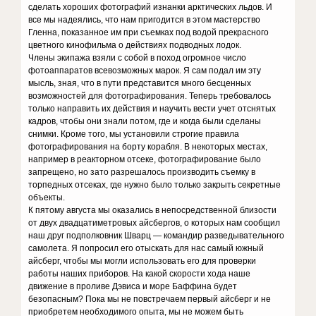
сделать хороших фотографий изнанки арктических льдов. И
все мы надеялись, что нам пригодится в этом мастерство
Гленна, показанное им при съемках под водой прекрасного
цветного кинофильма о действиях подводных лодок.
Члены экипажа взяли с собой в поход огромное число
фотоаппаратов всевозможных марок. Я сам подал им эту
мысль, зная, что в пути представится много бесценных
возможностей для фотографирования. Теперь требовалось
только направить их действия и научить вести учет отснятых
кадров, чтобы они знали потом, где и когда были сделаны
снимки. Кроме того, мы установили строгие правила
фотографирования на борту корабля. В некоторых местах,
например в реакторном отсеке, фотографирование было
запрещено, но зато разрешалось производить съемку в
торпедных отсеках, где нужно было только закрыть секретные
объекты.
К пятому августа мы оказались в непосредственной близости
от двух двадцатиметровых айсбергов, о которых нам сообщил
наш друг подполковник Шварц — командир разведывательного
самолета. Я попросил его отыскать для нас самый южный
айсберг, чтобы мы могли использовать его для проверки
работы наших приборов. На какой скорости хода наше
движение в проливе Дэвиса и море Баффина будет
безопасным? Пока мы не повстречаем первый айсберг и не
приобретем необходимого опыта, мы не можем быть