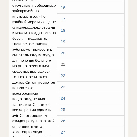
сломаться из-за
отсутствия необходимых
16
зубоврачебных
инструментов. «По
17
крайней мере мы еще не
слишком далеко отошли
18
и можем высадить его на
берег, — подумал я.—
19
Гнойное воспаление
зуба может привести к
20
смертельному исходу, а
для лечения больного
21
могут потребоваться
средства, имеющиеся
22
только в госпитале».
Доктор Ситон, несмотря
23
на всю свою
всестороннюю
24
подготовку, не был
дантистом. Однако он
25
все же решил удалить
зуб. С нетерпением
ожидая результата этой
26
операции, я читал
«Гостеприимную
27