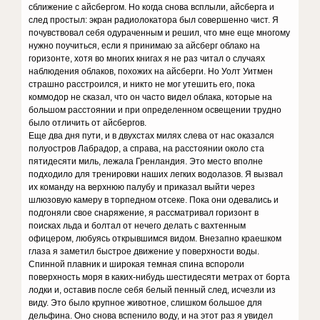
сближение с айсбергом. Но когда снова всплыли, айсберга и
след простыл: экран радиолокатора был совершенно чист. Я
почувствовал себя одураченным и решил, что мне еще многому
нужно поучиться, если я принимаю за айсберг облако на
горизонте, хотя во многих книгах я не раз читал о случаях
наблюдения облаков, похожих на айсберги. Но Уолт Уитмен
страшно расстроился, и никто не мог утешить его, пока
коммодор не сказал, что он часто видел облака, которые на
большом расстоянии и при определенном освещении трудно
было отличить от айсбергов.
Еще два дня пути, и в двухстах милях слева от нас оказался
полуостров Лабрадор, а справа, на расстоянии около ста
пятидесяти миль, лежала Гренландия. Это место вполне
подходило для тренировки наших легких водолазов. Я вызвал
их команду на верхнюю палубу и приказал выйти через
шлюзовую камеру в торпедном отсеке. Пока они одевались и
подгоняли свое снаряжение, я рассматривал горизонт в
поисках льда и болтал от нечего делать с вахтенным
офицером, любуясь открывшимся видом. Внезапно краешком
глаза я заметил быстрое движение у поверхности воды.
Спинной плавник и широкая темная спина вспороли
поверхность моря в каких-нибудь шестидесяти метрах от борта
лодки и, оставив после себя белый пенный след, исчезли из
виду. Это было крупное животное, слишком большое для
дельфина. Оно снова вспенило воду, и на этот раз я увидел