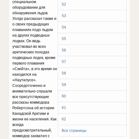
специальном
52
оборудовании для
обнаружения льдов.
53
Уолдо рассказал также и
о своих предыдущих
54
плаваниях подо льдом
на других подводных
55
лодках. Он ведь
участвовал во всех
56
арктических походах
подводных лодок, кроме
57
первого плавания
«Скейта», в это время он
58
находился на
«Наутилусе».
59
Сосредоточенно и
внимательно слушали
60
все присутствующие
рассказы коммодора
61
Робертсона об истории
Канадской Арктики и
жизни ее населения. Как
62
всегда
предусмотрительный,
Все страницы
коммодор захватил с