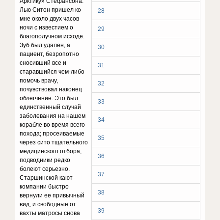
Арктику» Стефансона.
Лью Ситон пришел ко
28
мне около двух часов
ночи с известием о
29
благополучном исходе.
Зуб был удален, а
30
пациент, безропотно
сносивший все и
31
старавшийся чем-либо
помочь врачу,
32
почувствовал наконец
облегчение. Это был
33
единственный случай
заболевания на нашем
34
корабле во время всего
похода; просеиваемые
35
через сито тщательного
медицинского отбора,
36
подводники редко
болеют серьезно.
37
Старшинской кают-
компании быстро
38
вернули ее привычный
вид, и свободные от
39
вахты матросы снова