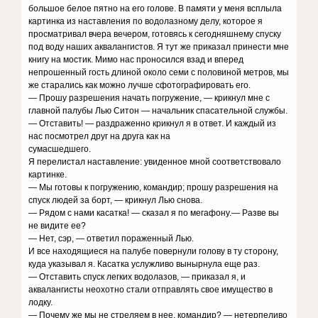
большое белое пятно на его голове. В памяти у меня всплыла
картинка из наставления по водолазному делу, которое я
просматривал вчера вечером, готовясь к сегодняшнему спуску
под воду наших аквалангистов. Я тут же приказал принести мне
книгу на мостик. Мимо нас проносился взад и вперед
непрошенный гость длиной около семи с половиной метров, мы
же старались как можно лучше сфотографировать его.
— Прошу разрешения начать погружение, — крикнул мне с
главной палубы Лью Ситон — начальник спасательной службы.
— Отставить! — раздраженно крикнул я в ответ. И каждый из
нас посмотрел друг на друга как на
сумасшедшего.
Я перелистал наставление: увиденное мной соответствовало
картинке.
— Мы готовы к погружению, командир; прошу разрешения на
спуск людей за борт, — крикнул Лью снова.
— Рядом с нами касатка! — сказал я по мегафону.— Разве вы
не видите ее?
— Нет, сэр, — ответил пораженный Лью.
И все находящиеся на палубе повернули голову в ту сторону,
куда указывал я. Касатка услужливо вынырнула еще раз.
— Отставить спуск легких водолазов, — приказал я, и
аквалангисты неохотно стали отправлять свое имущество в
лодку.
— Почему же мы не стреляем в нее, командир? — нетерпеливо