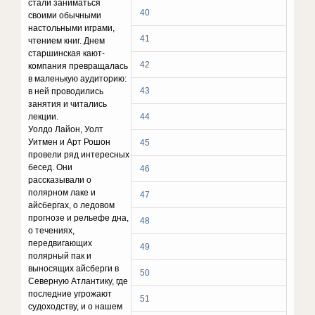
стали заниматься
40
своими обычными
настольными играми,
41
чтением книг. Днем
старшинская кают-
42
компания превращалась
в маленькую аудиторию:
43
в ней проводились
занятия и читались
лекции.
44
Уолдо Лайон, Уолт
Уитмен и Арт Рошон
45
провели ряд интересных
бесед. Они
46
рассказывали о
полярном лаке и
47
айсбергах, о ледовом
прогнозе и рельефе дна,
48
о течениях,
передвигающих
49
полярный пак и
выносящих айсберги в
50
Северную Атлантику, где
последние угрожают
51
судоходству, и о нашем