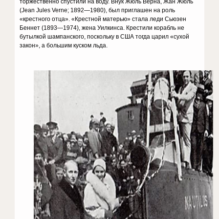
торжественно спустили на воду. Внук Жюль Верна, Жан Жюль
(Jean Jules Verne; 1892—1980), был приглашен на роль
«крестного отца». «Крестной матерью» стала леди Сьюзен
Беннет (1893—1974), жена Уилкинса. Крестили корабль не
бутылкой шампанского, поскольку в США тогда царил «сухой
закон», а большим куском льда.