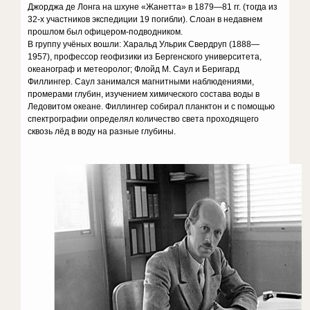
Джорджа де Лонга на шхуне «Жанетта» в 1879—81 гг. (тогда из
32-х участников экспедиции 19 погибли). Слоан в недавнем
прошлом был офицером-подводником.
В группу учёных вошли: Харальд Ульрик Свердруп (1888—
1957), профессор геофизики из Бергенского университета,
океанограф и метеоролог; Флойд М. Саул и Беригард
Филлингер. Саул занимался магнитными наблюдениями,
промерами глубин, изучением химического состава воды в
Ледовитом океане. Филлингер собирал планктон и с помощью
спектрографии определял количество света проходящего
сквозь лёд в воду на разные
глубины.  