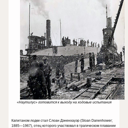
«Наутилус» готовится к выходу на ходовые испытания
Капитаном лодки стал Слоан Дэненхауэр (Sloan Danenhower;
1885—1967), отец которого участвовал в трагическом плавании