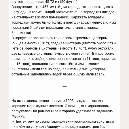
футов), предельная 45,72 м (150 футов).
Вооружение – три 457-мм (18-дм) торпедных аппарата: два в
носу, один в корме. Общий боекомплект – 5 торпед (из них две
на стеллажах в жилом помещении). Заряжать аппараты
торпедами можно было только в порту, снаружи корпуса или же
через палубный люк (предварительно сняв с торпед
боеголовки).
В корпусе располагались три носовые трюмные цистерны
(общая ёмкость 6,28 т), средняя цистерна (ёмкость около 2 т) и
четыре кормовые цистерны (ёмкость 13,76 т). Рубку окружали
две кольцевые цистерны (ёмкость около тонны). В надстройке
размещались ещё две цистерны (носовая на 11 тонн, кормовая
на 15 тонн), наполнявшиеся самотёком или помпами.
Кингстоны имели только средняя и кольцевые цистерны,
остальные заполнялись водой через общую магистраль.
***
На испытаниях в июле – августе 1903 г. лодка показала
хорошие мореходные качества. С помощью «гидропланов» она
погружалась на ровном киле и хорошо удерживала заданную
глубину.
«Протектор» по своим тактико-техническим характеристикам
ни в чём не уступал «Аддеру», а по ряду параметров был