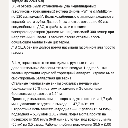
заряде до 2240 А-ч).
В 3-м отсеке были установлены два 4-цилиндровых
газолиновых (бензиновых) мотора фирмы «White & Middlton»
по 120 л.с. каждый*. Воздухозаборник с клапаном находился в
верхней части рубки. Два гребных электромотора по 60 л.с.,
соединённые с ДВС, вырабатывали в режиме
электрогенераторов (динамо-машин) ток силой 300 ампер при
напряжении 60 вольт. В этом же отсеке стояли насосы,
осушающие балластные цистерны.
/* В США бензин долгое время называли газолином или просто
газом. /
В 4-м, кормовом отсеке находились рулевые тяги и
дополнительные баллоны сжатого воздуха. Над гребными
валами проходил кормовой торпедный аппарат. В трюме была
смонтирована балластная цистерна.
Стальные 4-лопастные винты оказались неудачными
(скольжение 35 %), поэтому их заменили 3-лопастными
бронзовыми диаметром 1,24 м.
Производительность компрессора воздуха составила 1,7 куб/
мин., давление воздуха на выходе – 147,7 кг/ кв. см.
Скорость на испытаниях: надводная — 8,5 узлов (15,74 км/ч),
подводная – 5,6 узлов (10,37 км/ч). Лодка могла пройти на
поверхности 350 миль (648 км) на 5 узлах, под водой 35 миль
(65 км) на 3,5 узлах. Рабочая глубина погружения 30,5 м (100