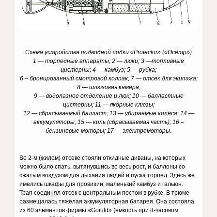
Схема устройства подводной лодки «Protector» («Осётр»)
1 — торпедные аппараты; 2 — люки; 3 —топливные
цистерны; 4 — камбуз; 5 — рубка;
6 – бронированный смотровой колпак; 7 — отсек для экипажа;
8 — шлюзовая камера;
9 — водолазное отделение и люк; 10 — балластные
цистерны; 11 — якорные клюзы;
12 — сбрасываемый балласт; 13 — убираемые колёса; 14 —
аккумуляторы; 15 — киль (сбрасываемая часть); 16 –
бензиновые моторы; 17 — электромоторы.
Во 2-м (жилом) отсеке стояли откидные диваны, на которых
можно было спать, вытянувшись во весь рост, и баллоны со
сжатым воздухом для дыхания людей и пуска торпед. Здесь же
имелись шкафы для провизии, маленький камбуз и гальюн.
Трап соединял отсек с центральным постом в рубке. В трюме
размещалась тяжёлая аккумуляторная батарея. Она состояла
из 60 элементов фирмы «Goiuld» (ёмкость при 8-часовом