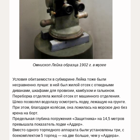
Омнископ Лейка образца 1902 г. в музее
Условия обитаемости в субмарине Лейка тоже были
несравненно лучше: в ней был жилой отсек с откидными
диванами, шкафами для провизии, камбузом и гальюном.
Переборка отделяла жилой отсек от машинного отделения.
Шлюз позволял водолазу осмотреть лодку, лежащую на грунте.
При этом, благодаря колёсам, она ложилась на морское дно без
крена на борт.
Предельная глубина погружения «Защитника» на 14,5 метров
превышала показатель лодки «Аддер».
Вместо одного торпедного аппарата были установлены три, с
боекомплектом 5 торпед — на две больше, чем у «Аддера».