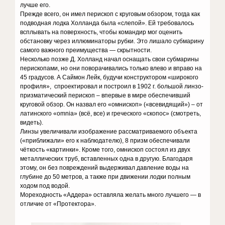
лучше его.
Прежде всего, он имел перископ с круговым обзором, тогда как
подводная лодка Хoлланда была «слепой». Ей требовалось
всплывать на поверхность, чтобы командир мог оценить
обстановку через иллюминаторы рубки. Это лишало субмарину
самого важного преимущества — скрытности.
Несколько позже Д. Холланд начал оснащать свои субмарины
перископами, но они поворачивались только влево и вправо на
45 градусов. А Саймон Лейк, будучи конструктором «широкого
профиля», спроектировал и построил в 1902 г. большой линзо-
призматический перископ – впервые в мире обеспечивший
круговой обзор. Он назвал его «омнископ» («всевидящий») – от
латинского «omnia» (всё, все) и греческого «скопос» (смотреть,
видеть).
Линзы увеличивали изображение рассматриваемого объекта
(«приближали» его к наблюдателю), 8 призм обеспечивали
чёткость «картинки». Кроме того, омнископ состоял из двух
металлических труб, вставленных одна в другую. Благодаря
этому, он без повреждений выдерживал давление воды на
глубине до 50 метров, а также при движении лодки полным
ходом под водой.
Мореходность «Аддера» оставляла желать много лучшего — в
отличие от «Протектора».