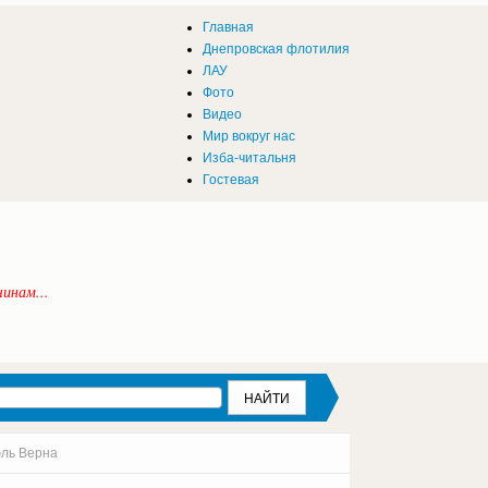
Главная
Днепровская флотилия
ЛАУ
Фото
Видео
Мир вокруг нас
Изба-читальня
Гостевая
инам...
юль Верна