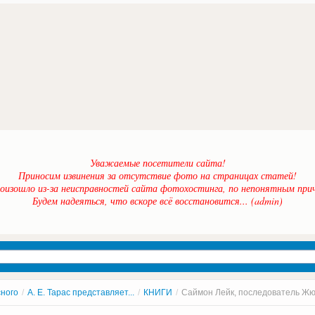
Уважаемые посетители сайта!
Приносим извинения за отсутствие фото на страницах статей!
оизошло из-за неисправностей сайта фотохостинга, по непонятным прич
Будем надеяться, что вскоре всё восстановится... (admin)
сного
/
А. Е. Тарас представляет...
/
КНИГИ
/
Саймон Лейк, последователь Ж