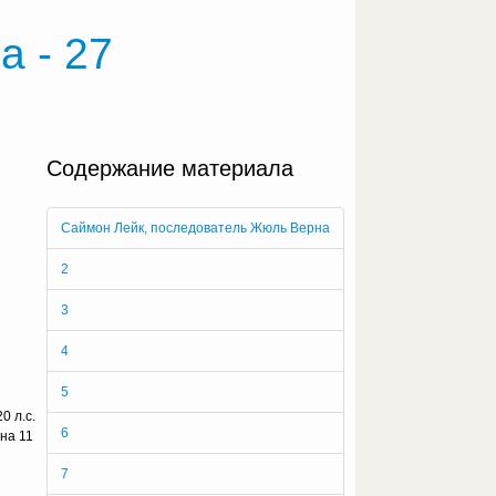
 - 27
Содержание материала
Саймон Лейк, последователь Жюль Верна
2
3
4
5
0 л.с.
6
на 11
7