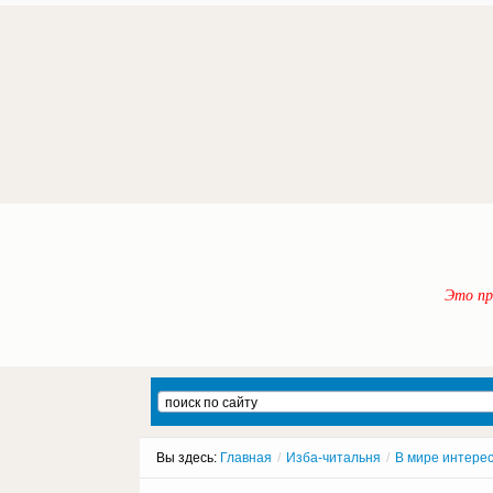
Это пр
Вы здесь:
Главная
/
Изба-читальня
/
В мире интере