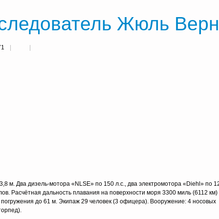
следователь Жюль Верна
71
,8 м. Два дизель-мотора «NLSE» по 150 л.с., два электромотора «Diehl» по 12
лов. Расчётная дальность плавания на поверхности моря 3300 миль (6112 км) 
на погружения до 61 м. Экипаж 29 человек (3 офицера). Вооружение: 4 носовых
торпед).