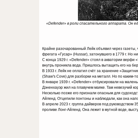
«Defender» в роли спасательного аппарата. Он е
Крайне разочарованный Лейк объявил через газеты, чт
фрегата «Гусар» (Hussar), затонувшего в 1779 г. Но 
С конца 1929 г. «Defender» стоял в акватории верфи
внутрь проникла вода. Пришлось вытащить его на бе
В 1933 г. Лейк не оплатил счёт за хранение «Защитни
(Shaw's Cove) для разборки на металл. Но по каким-
В январе 1939 г. «Defender» отбуксировали на маленьк
Дэненхауэр жил на плавучем маяке. Там невезучий кор
Несколько позже его признали опасным для судоходст
Айленд. Отцепили понтоны и наблюдали, как она нап
В апреле 2023 г. группа дайверов под руководством 35
проливе Лонг-Айленд. Она лежит в мутной воде, высту