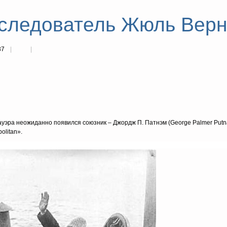
следователь Жюль Верна
37
хауэра неожиданно появился союзник – Джордж П. Патнэм (George Palmer Put
litan».