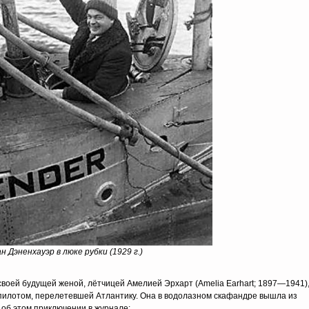
н Дэненхауэр в люке рубки (1929 г.)
 своей будущей женой, лётчицей Амелией Эрхарт (Amelia Earhart; 1897—1941)
пилотом, перелетевшей Атлантику. Она в водолазном скафандре вышла из
 об этом приключении в журнале: