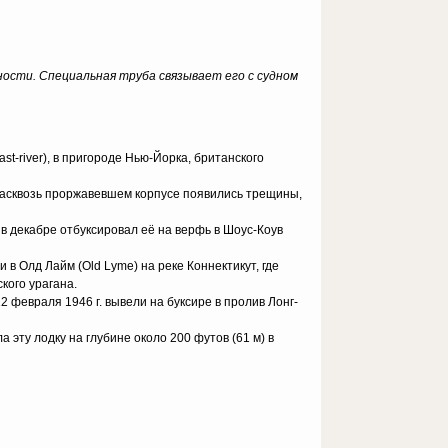
ности. Специальная труба связывает его с судном
t-river), в пригороде Нью-Йорка, британского
в насквозь проржавевшем корпусе появились трещины,
и в декабре отбуксировал её на верфь в Шоус-Коув
и в Олд Лайм (Old Lyme) на реке Коннектикут, где
кого урагана.
февраля 1946 г. вывели на буксире в пролив Лонг-
 эту лодку на глубине около 200 футов (61 м) в