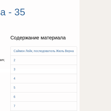
 - 35
Содержание материала
Саймон Лейк, последователь Жюль Верна
nam;
2
3
4
5
6
7