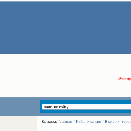
Это пр
Вы здесь:
Главная
/
Изба-читальня
/
В мире интере