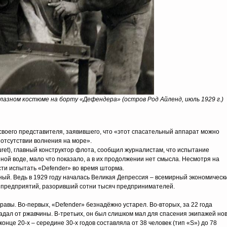
азном костюме на борту «Дефендера» (остров Род Айленд, июль 1929 г.)
воего представителя, заявившего, что «этот спасательный аппарат можно
 отсутствии волнения на море».
Beuret), главный конструктор флота, сообщил журналистам, что испытание
ой воде, мало что показало, а в их продолжении нет смысла. Несмотря на
ости испытать «Defender» во время шторма.
ьный. Ведь в 1929 году началась Великая Депрессия – всемирный экономическ
, предприятий, разоривший сотни тысяч предпринимателей.
 правы. Во-первых, «Defender» безнадёжно устарел. Во-вторых, за 22 года
адал от ржавчины. В-третьих, он был слишком мал для спасения экипажей но
нце 20-х – середине 30-х годов составляла от 38 человек (тип «S») до 78