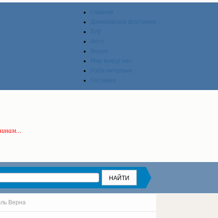
Главная
Днепровская флотилия
ЛАУ
Фото
Видео
Мир вокруг нас
Изба-читальня
Гостевая
инам...
юль Верна