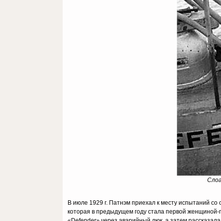
Слоа
В июле 1929 г. Патнэм приехал к месту испытаний со
которая в предыдущем году стала первой женщиной-
«Defender» через аварийный люк, а затем рассказала