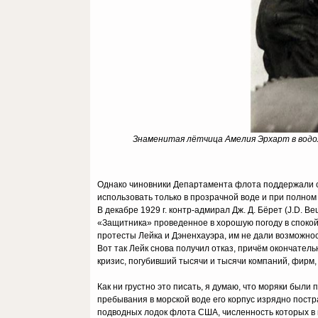
Знаменитая лётчица Амелия Эрхарт в водол
Однако чиновники Департамента флота поддержали с
использовать только в прозрачной воде и при полном
В декабре 1929 г. контр-адмирал Дж. Д. Бёрет (J.D. 
«Защитника» проведенное в хорошую погоду в спокойн
протесты Лейка и Дэненхауэра, им не дали возможн
Вот так Лейк снова получил отказ, причём окончател
кризис, погубивший тысячи и тысячи компаний, фирм
Как ни грустно это писать, я думаю, что моряки были
пребывания в морской воде его корпус изрядно постр
подводных лодок флота США, численность которых в ко