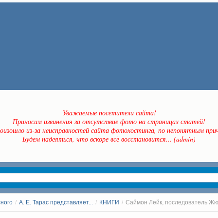
Уважаемые посетители сайта!
Приносим извинения за отсутствие фото на страницах статей!
оизошло из-за неисправностей сайта фотохостинга, по непонятным прич
Будем надеяться, что вскоре всё восстановится... (admin)
сного
/
А. Е. Тарас представляет...
/
КНИГИ
/
Саймон Лейк, последователь Ж