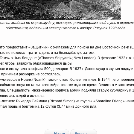
дет на колёсах по морскому дну, освещая прожекторами свой путь и окрест
обеспечения, подающим электричество и воздух. Рисунок 1928 года.
о предоставит «Защитник» с экипажем для поиска на дне Восточной реки (Eas
никто не пожелал тратить деньги на безнадёжную затею.
 «Темз» в Нью-Лондоне («Thames Shipyard»; New London). В феврале 1932 г. 
рег, чтобы заварить образовавшиеся дыры.
ка» и его купила верфь за 500 долларов. В 1937 г. Дэненхауэр выкупил лодку 
то причинам разборка не состоялась.
ую верфь в Ноанк (Noank), там он стоял более пяти лет. В 1944 г. его перевел
аблик затонул на мели в сентябре того же года во время Великого Атлантичес
ва. Специалисты Инженерного корпуса армии подняли старую субмарину и 12 
олнилась водой и исчезла.
-летнего Ричарда Саймона (Richard Simon) из группы «Shoreline Diving» нашла
пая правым бортом на 12 футов (3,77 м) из донного ила.
Назад
Вперед