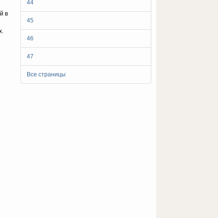
44
й в
45
х.
46
47
Все страницы