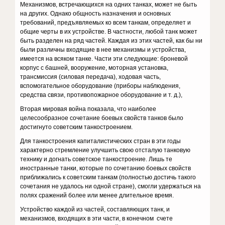
Механизмов, встречаю­щихся на одних танках, может не быть
на других. Однако общность на­значения и основных
требований, предъявляемых ко всем танкам, опре­деляет и
общие черты в их устройстве. В частности, любой танк может
быть разделен на ряд частей. Каждая из этих частей, как бы ни
были раз­личны входящие в нее механизмы и устройства,
имеется на всяком танке. Части эти следующие: броневой
корпус с башней, вооружение, моторная установка,
трансмиссия (силовая передача), ходовая часть,
вспомогательное оборудование (приборы наблюдения,
средства связи, противопожарное оборудование и т. д.),
Вторая мировая война показала, что наиболее
целесообразное соче­тание боевых свойств танков было
достигнуто советским танкостроением.
Для танкостроения капиталистических стран в эти годы
характерно стремление улучшить свою отсталую танковую
технику и догнать совет­ское танкостроение. Лишь те
иностранные танки, которые по сочета­нию боевых свойств
приближались к советским танкам (полностью до­стичь такого
сочетания не удалось ни одной стране), смогли удержаться на
полях сражений более или менее длительное время.
Устройство каждой из частей, составляющих танк, и
механизмов, входящих в эти части, в конечном счете