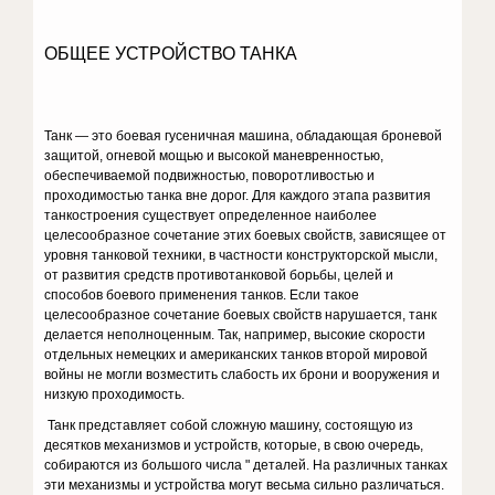
ОБЩЕЕ УСТРОЙСТВО ТАНКА
Танк — это боевая гусеничная машина, обладающая броневой
защитой, огневой мощью и высокой маневренностью,
обеспечиваемой подвиж­ностью, поворотливостью и
проходимостью танка вне дорог. Для каждого этапа развития
танкостроения существует определенное наи­более
целесообразное сочетание этих боевых свойств, зависящее от
уровня танковой техники, в частности конструкторской мысли,
от разви­тия средств противотанковой борьбы, целей и
способов боевого примене­ния танков. Если такое
целесообразное сочетание боевых свойств нару­шается, танк
делается неполноценным. Так, например, высокие скорости
отдельных немецких и американских танков второй мировой
войны не могли возместить слабость их брони и вооружения и
низкую прохо­димость.
Танк представляет собой сложную машину, состоящую из
десятков механизмов и устройств, которые, в свою очередь,
собираются из большого числа " деталей. На различных танках
эти механизмы и устройства могут весьма сильно различаться.