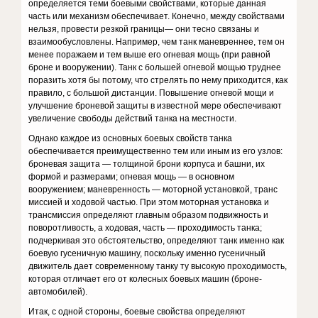
определяется теми боевыми свойствами, которые данная
часть или механизм обеспечивает. Ко­нечно, между свойствами
нельзя, провести резкой границы— они тесно связаны и
взаимообусловлены. Например, чем танк маневреннее, тем он
менее поражаем и тем выше его огневая мощь (при равной
броне и вооружении). Танк с большей огневой мощью труднее
поразить хотя бы потому, что стрелять по нему приходится, как
правило, с большой дистанции. Повышение огневой мощи и
улучшение броневой защиты в известной мере обеспечивают
увеличение свободы действий танка на местности.
Однако каждое из основных боевых свойств танка
обеспечивается преимущественно тем или иным из его узлов:
броневая защита — тол­щиной брони корпуса и башни, их
формой и размерами; огневая мощь — в основном
вооружением; маневренность — моторной установкой, транс
миссией и ходовой частью. При этом моторная установка и
трансмиссия определяют главным образом подвижность и
поворотливость, а ходовая, часть — проходимость танка;
подчеркивая это обстоятельство, опреде­ляют танк именно как
боевую гусеничную машину, поскольку именно гусеничный
движитель дает современному танку ту высокую проходимость,
которая отличает его от колесных боевых машин (броне­
автомобилей).
Итак, с одной стороны, боевые свойства определяют