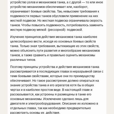
устройство узлов и механизмов танка, а с другой — то или иное
устройство меха­низмов обеспечивает или, наоборот,
ограничивает боевые свойства. Так
невысокие требования к
т
подвижности первых танков обусловили приме­нение на них
жесткой подвески. Но жесткая подвеска ограничивала ско­рость
танков. Чтобы повысить подвижность, потребовалось заменить
жесткую подвеску мягкой (рессорной) подвеской.
Изучение принципов действия механизмов танка наиболее
целесо­образно вести, исходя из основных боевых свойств
танка. Только зная требования, вытекающие из этих свойств,
можно объяснить пути разви­тия и многообразие механизмов
танков, а также сравнить и правильно оценить механизмы
различных типов.
Поэтому принципы устройства и действия механизмов танка
рассма­триваются в последующих главах в неразрывной связи с
теми боевыми свойствами, которые они по преимуществу
обеспечивают. Но такое рас­смотрение должно опираться на
знание устройства танка и его агрегатов хотя бы в общих
чертах и в наиболее простом виде. В настоящей главе и
рассказывается, как устроены я размещены в танке его
основные механизмы. Исключение сделано лишь для
двигателя и электрооборудования. Описание их изложено в
отдель­ных главах, так как необходимо предварительно
рассмотреть основы их действия.