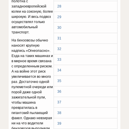
полотна с
западноевропейской
28
колеи на союзную, более
широкую. И весь подвоз
29
осуществлял только
автомобильный
30
транспорт.
31
На бензовозы обычно
наносят крупную
32
надпись «Огнеопасно».
Езда на таких машинах и
33
в мирное время связана
с определенным риском.
34
А на войне этот риск
увеличивается во много
35
раз. Достаточно одной
пулеметной очереди или
36
порой даже одной
зажигательной пули,
37
чтобы машина
превратилась в
гигантский пылающий
38
факел. Однако невзирая
ни на что водители
39
бензовозов выполняли