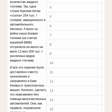
количество жидкого
топлива. Так, одна
4
только Курская битва
«съела» 204 тыс. т
5
солярки, авиационного и
автомобильного
6
бензина. А всего за
войну наша боевая
7
техника (не считая
кораблей ВМФ)
8
потребила ни много ни
мало 13 млн 359 тыс. т
9
различных видов
жидкого топлива.
10
И все это горючее было
доставлено к месту
11
назначения и
заправлено в баки
12
боевых и транспортных
машин. Конечно, сделать
13
это невозможно без
помощи многочисленных
14
автомобилей. Они, как
правило, перевозили
15