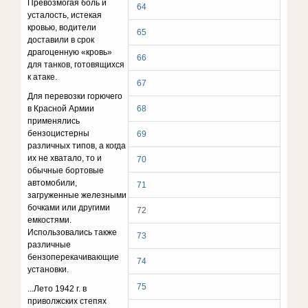
Превозмогая боль и
64
усталость, истекая
кровью, водители
65
доставили в срок
драгоценную «кровь»
66
для танков, готовящихся
к атаке.
67
Для перевозки горючего
в Красной Армии
68
применялись
бензоцистерны
69
различных типов, а когда
их не хватало, то и
70
обычные бортовые
автомобили,
71
загруженные железными
бочками или другими
72
емкостями.
Использовались также
73
различные
бензоперекачивающие
74
установки.
75
...Лето 1942 г. в
приволжских степях