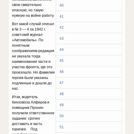
свою смертельно
40
опасную, но такую
нужную на войне работу.
41
Вот какой случай описал
42
в № 3 — 4 за 1942 г.
советский журнал
43
«Автомобиль». По
понятным
44
соображениям редакция
не указала тогда
45
наименования части и
участка фронта, где это
46
произошло. Но фамилии
героев были указаны
47
подлинные и дошли до
нас.
48
Итак, водитель
бензовоза Алферов и
49
помощник Пронин
получили ответственное
50
задание: срочно
доставить в часть
51
горючее. Под