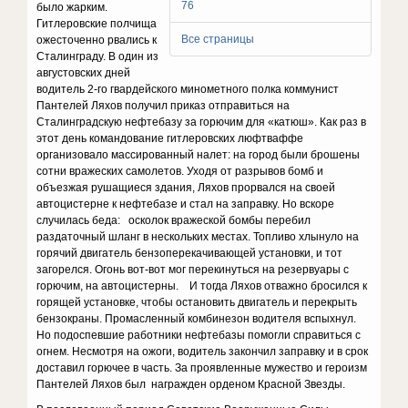
76
было жарким.
Гитлеровские полчища
Все страницы
ожесточенно рвались к
Сталинграду. В один из
августовских дней
водитель 2-го гвардейского минометного полка коммунист
Пантелей Ляхов получил приказ отправиться на
Сталинградскую нефтебазу за горючим для «катюш». Как раз в
этот день командование гитлеровских люфтваффе
организовало массированный налет: на город были брошены
сотни вражеских самолетов. Уходя от разрывов бомб и
объезжая рушащиеся здания, Ляхов прорвался на своей
автоцистерне к нефтебазе и стал на заправку. Но вскоре
случилась беда: осколок вражеской бомбы перебил
раздаточный шланг в нескольких местах. Топливо хлынуло на
горячий двигатель бензоперекачивающей установки, и тот
загорелся. Огонь вот-вот мог перекинуться на резервуары с
горючим, на автоцистерны. И тогда Ляхов отважно бросился к
горящей установке, чтобы остановить двигатель и перекрыть
бензокраны. Промасленный комбинезон водителя вспыхнул.
Но подоспевшие работники нефтебазы помогли справиться с
огнем. Несмотря на ожоги, водитель закончил заправку и в срок
доставил горючее в часть. За проявленные мужество и героизм
Пантелей Ляхов был награжден орденом Красной Звезды.