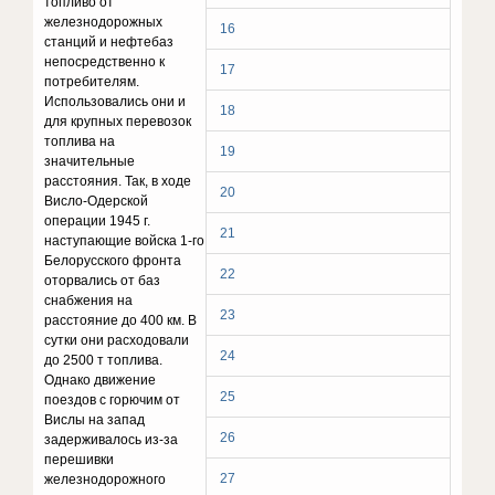
топливо от
железнодорожных
16
станций и нефтебаз
непосредственно к
17
потребителям.
Использовались они и
18
для крупных перевозок
топлива на
19
значительные
расстояния. Так, в ходе
20
Висло-Одерской
операции 1945 г.
21
наступающие войска 1-го
Белорусского фронта
22
оторвались от баз
снабжения на
23
расстояние до 400 км. В
сутки они расходовали
24
до 2500 т топлива.
Однако движение
25
поездов с горючим от
Вислы на запад
26
задерживалось из-за
перешивки
27
железнодорожного