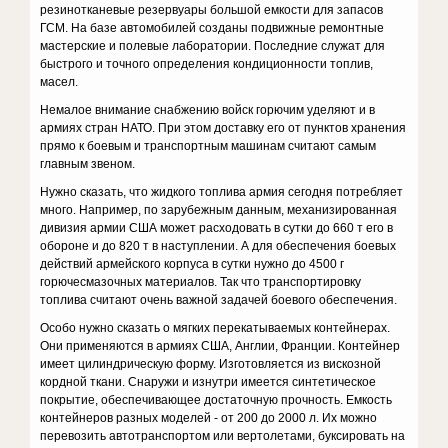
резинотканевые резервуары большой емкости для запасов
ГСМ. На базе автомобилей созданы подвижные ремонтные
мастерские и полевые лаборатории. Последние служат для
быстрого и точного определения кондиционности топлив,
масел.
Немалое внимание снабжению войск горючим уделяют и в
армиях стран НАТО. При этом доставку его от пунктов хранения
прямо к боевым и транспортным машинам считают самым
главным звеном.
Нужно сказать, что жидкого топлива армия сегодня потребляет
много. Например, по зарубежным данным, механизированная
дивизия армии США может расходовать в сутки до 660 т его в
обороне и до 820 т в наступлении. А для обеспечения боевых
действий армейского корпуса в сутки нужно до 4500 г
горючесмазочных материалов. Так что транспортировку
топлива считают очень важной задачей боевого обеспечения.
Особо нужно сказать о мягких перекатываемых контейнерах.
Они применяются в армиях США, Англии, Франции. Контейнер
имеет цилиндрическую форму. Изготовляется из вискозной
кордной ткани. Снаружи и изнутри имеется синтетическое
покрытие, обеспечивающее достаточную прочность. Емкость
контейнеров разных моделей - от 200 до 2000 л. Их можно
перевозить автотранспортом или вертолетами, буксировать на