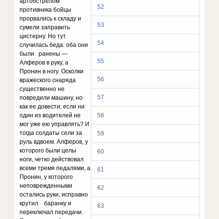
артобстрелом
52
противника бойцы
прорвались к складу и
53
сумели заправить
цистерну. Но тут
54
случилась беда: оба они
были ранены —
55
Алферов в руку, а
Пронин в ногу. Осколки
56
вражеского снаряда
существенно не
57
повредили машину, но
как ее довести, если ни
один из водителей не
58
мог уже ею управлять? И
тогда солдаты сели за
59
руль вдвоем. Алферов, у
которого были целы
60
ноги, четко действовал
всеми тремя педалями, а
61
Пронин, у которого
неповрежденными
62
остались руки, исправно
крутил баранку и
63
переключал передачи.