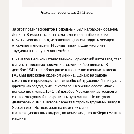
Николай Подольный 1941 год.
За этот подвиг ефрейтор Подольный был награжден орденом
Ленина. В момент тарана водителя-героя выбросило из
кабины. Изломанного, израненного, восемнадцать месяцев
отхаживали его врачи. И солдат выжил. Еще много лет
трудился он за рулем автомобиля.
С началом Великой Отечественной Горьковский автозавод стал
выпускать военную продукцию: оружие и боеприпасы. В
декабре 1941 г. за образцовое выполнение военных заказов
ГАЗ был награжден орденом Ленина. Однако на заводе
сохранили и производство автомобилей: грузовики были нужны
фронту как воздух, а их не хватало. Особенно осложнилось
положение с конца 1941 г. В декабре Московский автозавод в
связи с эвакуацией прекратил выпуск машин. Не получая
двигателей с ЗИСа, вскоре перестал строить грузовики завод в
Ярославле... Но, невзирая на нехватку сырья,
квалифицированных кадров, на бомбежки, с конвейера ГАЗ шли
машины.