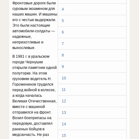
Фронтовые дороги были
суровым экзаменом для
4
наших машин. И машины
его с честью выдержали.
5
Это были настоящие
автомобили-солдаты —
6
надежные,
неприхотливые и
7
выносливые.
8
В 1981 г. в уральском
городе Чернушке
9
открыли памятник одной
полуторке. На этом
10
грузовике водитель Н.
Гороженинов трудился
11
перед войной в колхозе,
а когда началась
Великая Отечественная,
12
вместе с машиной
отправился на фронт.
13
Возил боеприпасы на
передовую, доставлял
14
раненых бойцов в
медсанчасть. Не раз
15