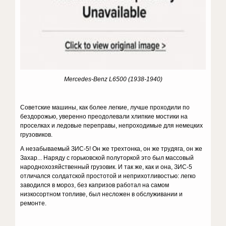
Mercedes-Benz L6500 (1938-1940)
Советские машины, как более легкие, лучше проходили по
бездорожью, уверенно преодолевали хлипкие мостики на
проселках и ледовые переправы, непроходимые для немецких
грузовиков.
А незабываемый ЗИС-5! Он же трехтонка, он же трудяга, он же
Захар... Наряду с горьковской полуторкой это был массовый
народнохозяйственный грузовик. И так же, как и она, ЗИС-5
отличался солдатской простотой и неприхотливостью: легко
заводился в мороз, без капризов работал на самом
низкосортном топливе, был несложен в обслуживании и
ремонте.