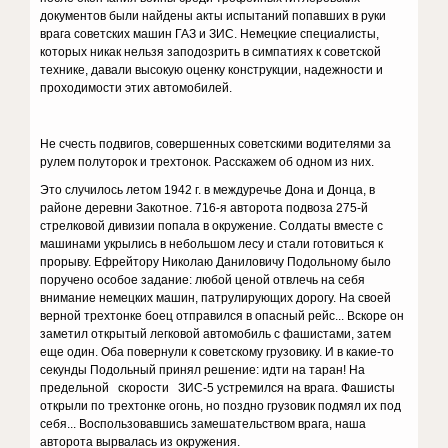
документов были найдены акты испытаний попавших в руки
врага советских машин ГАЗ и ЗИС. Немецкие специалисты,
которых никак нельзя заподозрить в симпатиях к советской
технике, давали высокую оценку конструкции, надежности и
проходимости этих автомобилей.
Не счесть подвигов, совершенных советскими водителями за
рулем полуторок и трехтонок. Расскажем об одном из них.
Это случилось летом 1942 г. в междуречье Дона и Донца, в
районе деревни Закотное. 716-я авторота подвоза 275-й
стрелковой дивизии попала в окружение. Солдаты вместе с
машинами укрылись в небольшом лесу и стали готовиться к
прорыву. Ефрейтору Николаю Даниловичу Подольному было
поручено особое задание: любой ценой отвлечь на себя
внимание немецких машин, патрулирующих дорогу. На своей
верной трехтонке боец отправился в опасный рейс... Вскоре он
заметил открытый легковой автомобиль с фашистами, затем
еще один. Оба повернули к советскому грузовику. И в какие-то
секунды Подольный принял решение: идти на таран! На
предельной скорости ЗИС-5 устремился на врага. Фашисты
открыли по трехтонке огонь, но поздно грузовик подмял их под
себя... Воспользовавшись замешательством врага, наша
авторота вырвалась из окружения.