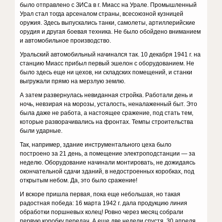
было отправлено с ЗИСа в г. Миасс на Урале. Промышленный
Урал стал тогда арсеналом страны, всесоюзной кузницей
оружия. Здесь выпускались танки, самолеты, артиллерийские
орудия и другая боевая техника. Не было обойдено вниманием
и автомобильное производство.
Уральский автомобильный начинался так. 10 декабря 1941 г. на
станцию Миасс прибыл первый эшелон с оборудованием. Не
было здесь еще ни цехов, ни складских помещений, и станки
выгружали прямо на мерзлую землю.
А затем развернулась невиданная стройка. Работали день и
ночь, невзирая на морозы, усталость, неналаженный быт. Это
была даже не работа, а настоящее сражение, под стать тем,
которые разворачивались на фронтах. Темпы строительства
были ударные.
Так, например, здание инструментального цеха было
построено за 21 день, а помещение электроподстанции — за
неделю. Оборудование начинали монтировать, не дожидаясь
окончательной сдачи зданий, в недостроенных коробках, под
открытым небом. Да, это было сражение!
И вскоре пришла первая, пока еще небольшая, но такая
радостная победа: 16 марта 1942 г. дала продукцию линия
обработки поршневых колец! Ровно через месяц собрали
первую коробку передач. А еще две недели спустя, 30 апреля,