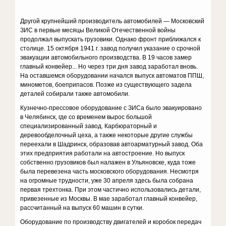
Другой крупнейший производитель автомобилей — Московский
ЗИС в первые месяцы Великой Отечественной войны
продолжал выпускать грузовики. Однако фронт приближался к
столице. 15 октября 1941 г. завод получил указание о срочной
эвакуации автомобильного производства. В 19 часов замер
главный конвейер... Но через три дня завод заработал вновь.
На оставшемся оборудовании начался выпуск автоматов ППШ,
минометов, боеприпасов. Позже из существующего задела
деталей собирали также автомобили.
Кузнечно-прессовое оборудование с ЗИСа было эвакуировано
в Челябинск, где со временем вырос большой
специализированный завод. Карбюраторный и
деревообделочный цеха, а также некоторые другие службы
переехали в Шадринск, образовав автоарматурный завод. Оба
этих предприятия работали на автостроение. Но выпуск
собственно грузовиков был налажен в Ульяновске, куда тоже
была перевезена часть московского оборудования. Несмотря
на огромные трудности, уже 30 апреля здесь была собрана
первая трехтонка. При этом частично использовались детали,
привезенные из Москвы. В мае заработал главный конвейер,
рассчитанный на выпуск 60 машин в сутки.
Оборудование по производству двигателей и коробок передач