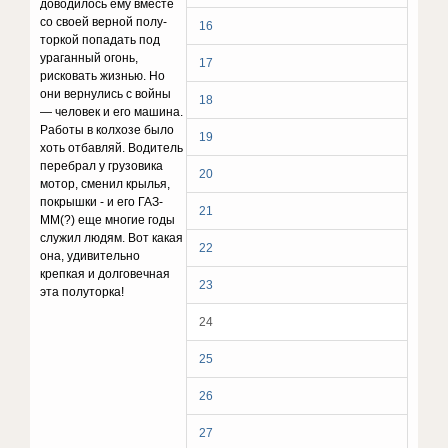
доводилось ему вместе
со своей верной полу-
16
торкой попадать под
ураганный огонь,
17
рисковать жизнью. Но
они вернулись с войны
18
— человек и его машина.
Работы в колхозе было
19
хоть отбавляй. Водитель
перебрал у грузовика
20
мотор, сменил крылья,
покрышки - и его ГАЗ-
21
ММ(?) еще многие годы
служил людям. Вот какая
22
она, удивительно
крепкая и долговечная
23
эта полуторка!
24
25
26
27