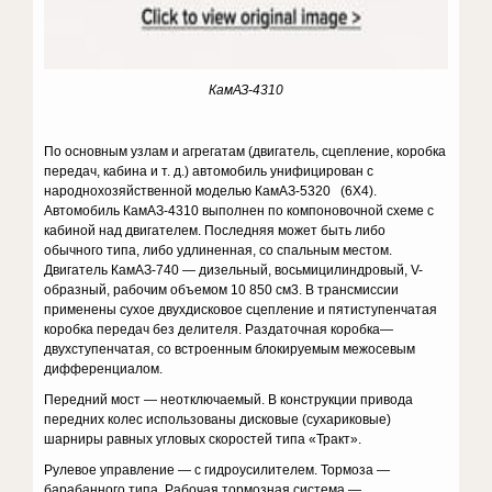
КамАЗ-4310
По основным узлам и агрегатам (двигатель, сцепление, коробка
передач, кабина и т. д.) автомобиль унифицирован с
народнохозяйственной моделью КамАЗ-5320 (6X4).
Автомобиль КамАЗ-4310 выполнен по компоновочной схеме с
кабиной над двигателем. Последняя может быть либо
обычного типа, либо удлиненная, со спальным местом.
Двигатель КамАЗ-740 — дизельный, восьмицилиндровый, V-
образный, рабочим объемом 10 850 см3. В трансмиссии
применены сухое двухдисковое сцепление и пятиступенчатая
коробка передач без делителя. Раздаточная коробка—
двухступенчатая, со встроенным блокируемым межосевым
дифференциалом.
Передний мост — неотключаемый. В конструкции привода
передних колес использованы дисковые (сухариковые)
шарниры равных угловых скоростей типа «Тракт».
Рулевое управление — с гидроусилителем. Тормоза —
барабанного типа. Рабочая тормозная система —