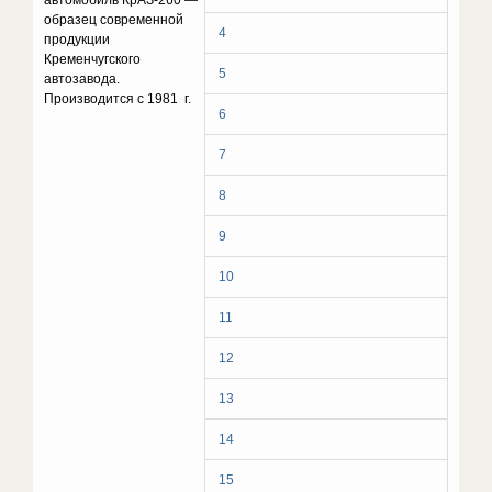
автомобиль КрАЗ-260 —
образец современной
4
продукции
Кременчугского
5
автозавода.
Производится с 1981 г.
6
7
8
9
10
11
12
13
14
15