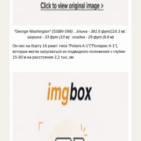
"George Washington" (SSBN-598) ...длина - 381.6 фут(116.3 м) :
ширина - 33 фут (10 м) : осадка - 29 фут (8.8 м)
Он нес на борту 16 ракет типа "Polaris A-1"("Поларис A-1"),
которые могли запускаться из подводного положения с глубин
15-30 м на расстояние 2,2 тыс, км.