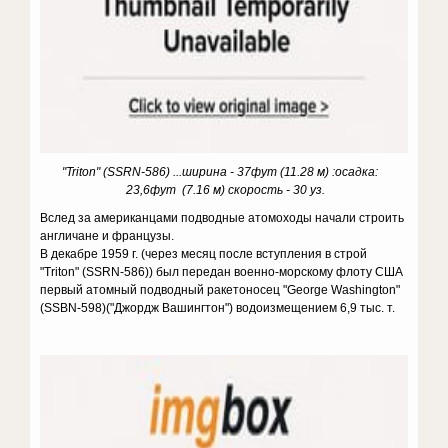
"Triton" (SSRN-586) ...ширина - 37фут (11.28 м) :осадка:
23,6фут (7.16 м) скорость - 30 уз.
Вслед за американцами подводные атомоходы начали строить
англичане и французы.
В декабре 1959 г. (через месяц после вступления в строй
"Triton" (SSRN-586)) был передан военно-морскому флоту США
первый атомный подводный ракетоносец "George Washington"
(SSBN-598)("Джордж Вашингтон") водоизмещением 6,9 тыс. т.