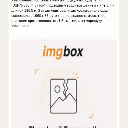
американцы, построив атомную подводную лодку "Triton"
(SSRN-586)("Тритон") подводным водоизмещением 7,7 тыс. т и
длиной 136,5 м. Эта двухвинтовая и двухреакторная лодка
совершила в 1960 г. 83-суточное подводное кругосветное
плавание протяженностью 41,5 тыс, миль по маршруту
Магеллана.