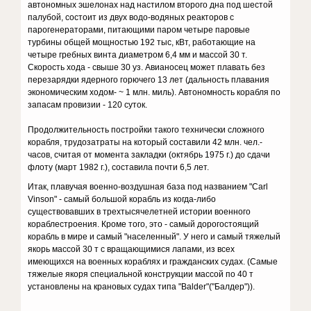
автономных эшелонах над настилом второго дна под шестой
палубой, состоит из двух водо-водяных реакторов с
парогенераторами, питающими паром четыре паровые
турбины общей мощностью 192 тыс, кВт, работающие на
четыре гребных винта диаметром 6,4 мм и массой 30 т.
Скорость хода - свыше 30 уз. Авианосец может плавать без
перезарядки ядерного горючего 13 лет (дальность плавания
экономическим ходом- ~ 1 млн. миль). Автономность корабля по
запасам провизии - 120 суток.
Продолжительность постройки такого технически сложного
корабля, трудозатраты на который составили 42 млн. чел.-
часов, считая от момента закладки (октябрь 1975 г.) до сдачи
флоту (март 1982 г.), составила почти 6,5 лет.
Итак, плавучая военно-воздушная база под названием "Carl
Vinson" - самый большой корабль из когда-либо
существовавших в трехтысячелетней истории военного
кораблестроения. Кроме того, это - самый дорогостоящий
корабль в мире и самый "населенный". У него и самый тяжелый
якорь массой 30 т с вращающимися лапами, из всех
имеющихся на военных кораблях и гражданских судах. (Самые
тяжелые якоря специальной конструкции массой по 40 т
установлены на крановых судах типа "Balder"("Балдер")).