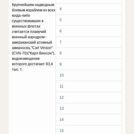
Крупнейшим надводным
4
боевым кораблем из всех
когда-либо
5
существовавших в
военных флотах
6
считается плавучий
военный аэродром -
7
американский атомный
авианосец "Carl Vinson"
(CVN-70)("Карл Винсон"),
8
водоизмещение
которого достигает 93,4
9
тыс. т.
10
11
12
13
14
15