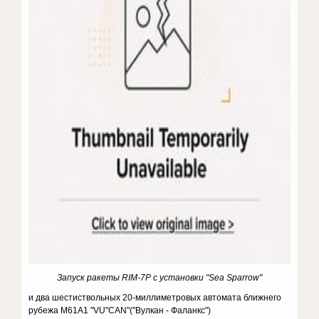
Запуск ракеты RIM-7P с установки "Sea Sparrow"
и два шестиствольных 20-миллиметровых автомата ближнего
рубежа M61A1 "VU"CAN"("Вулкан - Фаланкс")