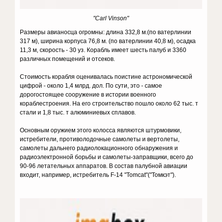
"Carl Vinson"
Размеры авианосца огромны: длина 332,8 м.(по ватерлинии
317 м), ширина корпуса 76,8 м. (по ватерлинии 40,8 м), осадка
11,3 м, скорость - 30 уз. Корабль имеет шесть палуб и 3360
различных помещений и отсеков.
Стоимость корабля оценивалась поистине астрономической
цифрой - около 1,4 млрд. дол. По сути, это - самое
дорогостоящее сооружение в истории военного
кораблестроения. На его строительство пошло около 62 тыс. т
стали и 1,8 тыс. т алюминиевых сплавов.
Основным оружием этого колосса являются штурмовики,
истребители, противолодочные самолеты и вертолеты,
самолеты дальнего радиолокационного обнаружения и
радиоэлектронной борьбы и самолеты-заправщики, всего до
90-96 летательных аппаратов. В состав палубной авиации
входит, например, истребитель F-14 "Tomcat"("Томкэт").