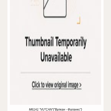
M61A1 "VU"CAN"("Вулкан - Фаланкс")