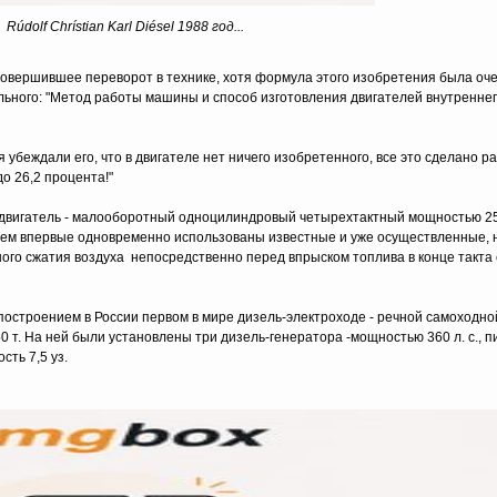
Rúdolf Chrístian Karl Diésel 1988 год...
, совершившее переворот в технике, хотя формула этого изобретения была оч
льного: "Метод работы машины и способ изготовления двигателей внутреннег
 убеждали его, что в двигателе нет ничего изобретенного, все это сделано р
до 26,2 процента!"
ту, двигатель - малооборотный одноцилиндровый четырехтактный мощностью 25 
ем впервые одновременно использованы известные и уже осуществленные, н
ого сжатия воздуха непосредственно перед впрыском топлива в конце такта 
а построением в России первом в мире дизель-электроходе - речной самоходно
т. На ней были установлены три дизель-генератора -мощностью 360 л. c., 
сть 7,5 уз.