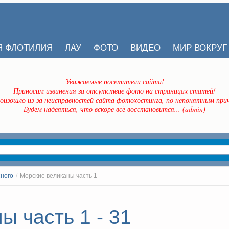
Я ФЛОТИЛИЯ
ЛАУ
ФОТО
ВИДЕО
МИР ВОКРУГ
Уважаемые посетители сайта!
Приносим извинения за отсутствие фото на страницах статей!
оизошло из-за неисправностей сайта фотохостинга, по непонятным прич
Будем надеяться, что вскоре всё восстановится... (admin)
сного
/
Морские великаны часть 1
ы часть 1 - 31