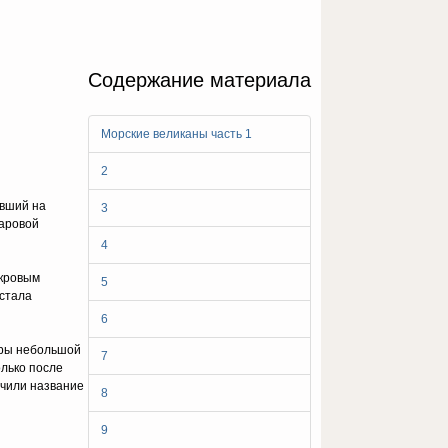
Содержание материала
Морские великаны часть 1
2
авший на
3
паровой
4
скровым
5
 стала
6
торы небольшой
7
олько после
учили название
8
9