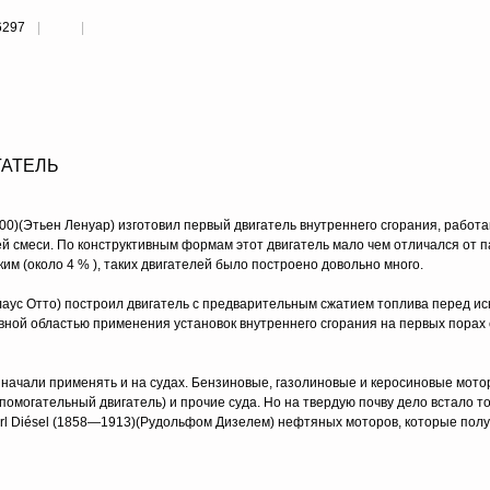
6297
ГАТЕЛЬ
1900)(Этьен Ленуар) изготовил первый двигатель внутреннего сгорания, работ
ей смеси. По конструктивным формам этот двигатель мало чем отличался от 
им (около 4 % ), таких двигателей было построено довольно много.
иколаус Отто) построил двигатель с предварительным сжатием топлива перед и
авной областью применения установок внутреннего сгорания на первых порах
ия начали применять и на судах. Бензиновые, газолиновые и керосиновые мо
помогательный двигатель) и прочие суда. Но на твердую почву дело встало т
arl Diésel (1858—1913)(Рудольфом Дизелем) нефтяных моторов, которые пол