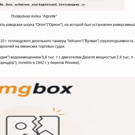
Подводная лодка "Aigrette"
авать шведская шхуна "Orion"("Орион"), на которой был установлен реверсивны
10 г. голландского дизельного танкера "Volcano"("Вулкан") (грузоподъемность 
дизелей на океанских торговых судах.
ндия") водоизмещением 9,8 тыс. т с двигателем Дизеля мощностью 2,4 тыс, л. 
рнадор"); погибло в 1942 г. у берегов Японии).