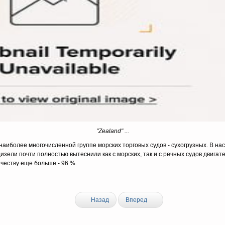
"Zealand" ...
аиболее многочисленной группе морских торговых судов - сухогрузных. В на
зели почти полностью вытеснили как с морских, так и с речных судов двигат
ичеству еще больше - 96 %.
Назад
Вперед