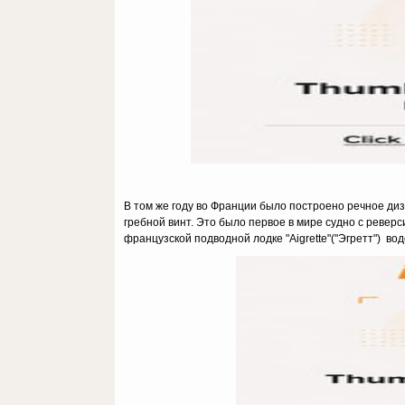
В том же году во Франции было построено речное дизе
гребной винт. Это было первое в мире судно с реверс
французской подводной лодке "Aigrette"("Эгретт") вод