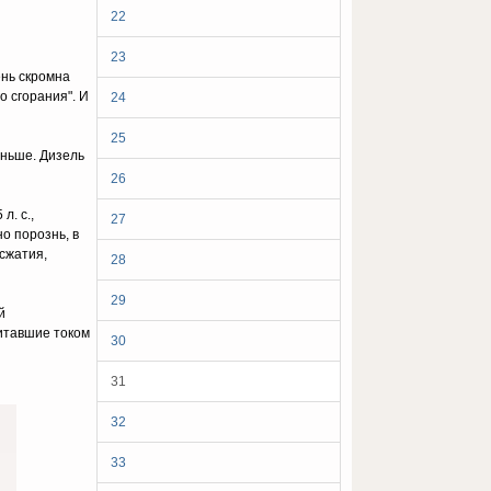
22
23
ень скромна
о сгорания". И
24
25
аньше. Дизель
26
л. c.,
27
о порознь, в
сжатия,
28
29
й
питавшие током
30
31
32
33