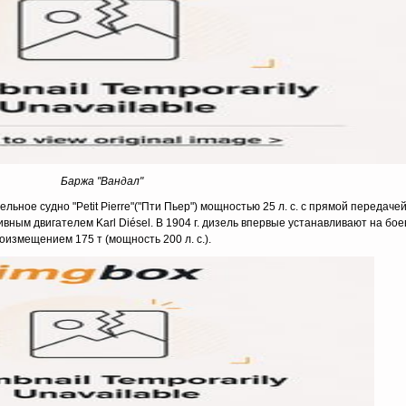
Баржа "Вандал"
льное судно "Petit Pierre"("Пти Пьер") мощностью 25 л. с. с прямой передач
ивным двигателем Karl Diésel. В 1904 г. дизель впервые устанавливают на бое
оизмещением 175 т (мощность 200 л. c.).