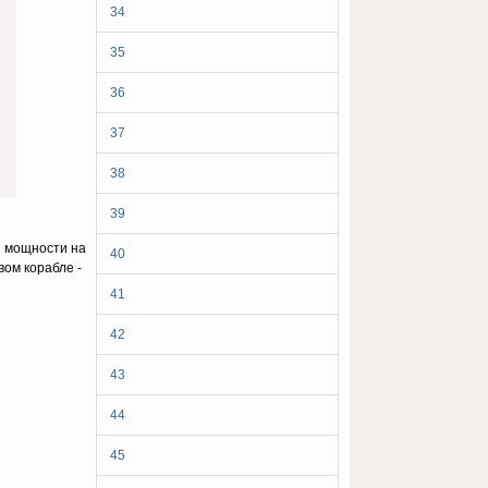
34
35
36
37
38
39
ей мощности на
40
вом корабле -
41
42
43
44
45