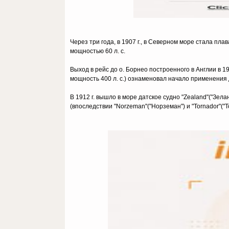
Через три года, в 1907 г., в Северном море стала пл
мощностью 60 л. c.
Выход в рейс до o. Борнео построенного в Англии в 19
мощность 400 л. c.) ознаменовал начало применения 
В 1912 г. вышло в море датское судно "Zealand"("Зела
(впоследствии "Norzeman"("Норземан") и "Tornador"("То