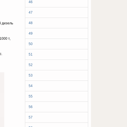
46
47
48
й дизель
49
1000 т,
50
c.
51
52
53
54
55
56
57