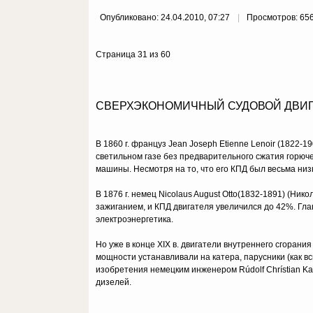
Опубликовано: 24.04.2010, 07:27
Просмотров: 65
Страница 31 из 60
СВЕРХЭКОНОМИЧНЫЙ СУДОВОЙ ДВИ
В 1860 г. француз Jean Joseph Etienne Lenoir (1822-
светильном газе без предварительного сжатия горюч
машины. Несмотря на то, что его КПД был весьма низк
В 1876 г. немец Nicolaus August Otto(1832-1891) (Н
зажиганием, и КПД двигателя увеличился до 42%. Гл
электроэнергетика.
Но уже в конце XIX в. двигатели внутреннего сгоран
мощности устанавливали на катера, парусники (как вс
изобретения немецким инженером Rúdolf Chrístian K
дизелей.