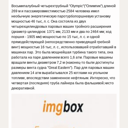
Восьмипалубный четырехтрубный "Olympic"("Олимпик") длиной
269 м и пассажировместимостью 2584 человека имел
необычную энергетическую паротурбопоршневую установку
мощностью 46 тыс, л. c. Она состояла из двух
четырехцилиндровых паровых машин тройного расширения
(диаметр цилиндров: 1371 мм, 2133 мм и два по 2464 мм; ход
поршня - 1905 мм) мощностью по 15 тыс, л. c. и одной
прямодействующей (непосредственно приводящей гребной
винт) мощностью 16 тыс, л. c., использовавшей отработавший в
машинах пар. Это была мощнейшая турбина такого типа, она
работала на паре давлением всего 1,6 атм. Паровые машины
вращали винты диаметром 7,2 м (наконец-то были достигнуты
размеры винта судна "Great Eastern"). Пар для паровых машин
давлением 14 атм вырабатывался 25 котлами на угольном
топливе, впоследствии замененное нефтяным. Интересно, что
четвертая (последняя) труба лайнера была фальшивой,чисто
декоративной.