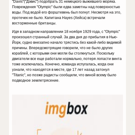
"Davis"("Дэвис") подобрать 31 немецкого выжившего моряка.
Повреждения "Olympic" были едва заметны над поверхностью
воды. Под водой его форштевень был погнут. Несмотря на это,
протечек не было. Капитана Hayes (Хейса) встречали
восторженные британцы.
Идя в западном направлении 18 ноября 1929 года, с "Olympic"
произошел странный случай. За два дня до прибытия в Нью-
Йорк, судно внезапно начало трястись без какой-либо видимой
причины. Впередсмотрящие говорили, что не было других
кораблей, с которыми они могли бы столкнуться. Поскольку
двигатели все еще работали нормально, потеря лопасти винта
тоже исключалась. Конечно, команда испугалась, когда они
узнали, что находятся в месте, где 17 лет назад затонул
"Titanic", но позже радисты сообщили, что виной всему было
подводное землетрясение.