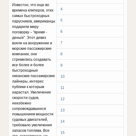
Известно, что еще во
4
времена клиперов, этих
самых быстроходных
5
парусников, американцы
подарили миру
6
поговорку – "время -
деньги". Этот девиз
7
взяли на вооружение и
морские пассажирские
компании, они
8
стремились создавать
все более и более
9
быстроходные
океанские пассажирские
10
лайнеры, интерес
публики к которым
11
нарастал. Увеличение
скорости судов,
12
неизбежно
сопровождавшееся
13
повышением мощности
судовых двигателей,
14
требовало увеличения
запасов топлива. Все
15