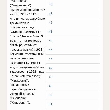
"Mauretania"
40
("Мавритания")
водоизмещением по 44,6
41
тыс. т; 1911 и 1912 гг.,
Англия, четырехтрубные
42
трехвинтовые
однотипные суда
43
"Olympic"("Олимпик") и
"Titanic"(Титаник") по 53
тыс. т (у них бортовые
44
винты работали от
паровых машин) ; 1914 г.,
45
Германия- трехтрубный
четырехвинтовой
46
"Bismarck
"("Бисмарк")
водоизмещением 64 тыс.
47
т (достроен в 1922 г. под
названием "Majestic"(
48
"Маджестик"),
впоследствии
49
переоборудован в
учебный корабль
50
"Caledonia"
("Каледония").
51