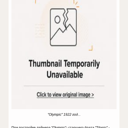
"Olympic" 1922 год...
При постройке лайнера "Olympic"- старшего брата "Titanic" -