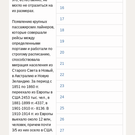
это, естественно, не
могло не отразиться на
16
их размерах.
17
Появлению крупных
пассажирских лайнеров,
18
которые совершали
рейсы между
19
определенными
портами и работали по
20
строгому расписанию,
способствовала
21
миграция населения из
Старого Света в Новый,
22
в Австралию и Новую
Зеландию. 3а период с
23
1851 по 1860 гг.
переехало из Европы в
24
США 2453 тыс. чел., в
1881-1899 гг.-4337, в
25
1901-1910 гг.- 8136. В
1910-1914 гг. из Европы
выехало около 12 млн,
26
человек, причем почти
3/5 из них осело в США.
27