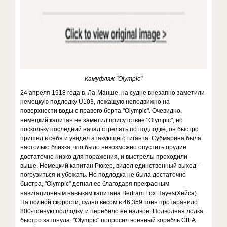
Камуфляж "Olympic"
24 апреля 1918 года в Ла-Манше, на судне внезапно заметили
немецкую подлодку U103, лежащую неподвижно на
поверхности воды с правого борта "Olympic". Очевидно,
немецкий капитан не заметил присутствие "Olympic", но
поскольку последний начал стрелять по подлодке, он быстро
пришел в себя и увидел атакующего гиганта. Субмарина была
настолько близка, что было невозможно опустить орудие
достаточно низко для поражения, и выстрелы проходили
выше. Немецкий капитан Рюкер, видел единственный выход -
погрузиться и убежать. Но подлодка не была достаточно
быстра, "Olympic" догнал ее благодаря прекрасным
навигационным навыкам капитана Bertram Fox Hayes(Хейса).
На полной скорости, судно весом в 46,359 тонн протаранило
800-тонную подлодку, и перебило ее надвое. Подводная лодка
быстро затонула. "Olympic" попросил военный корабль США