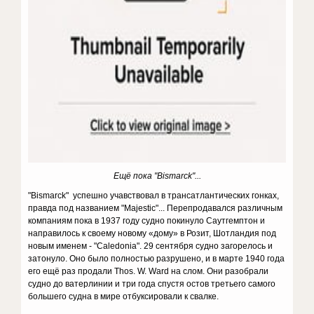
Ещё пока
"Bismarck
"...
"Bismarck
" успешно учавствовал в трансатлантических гонках,
правда под названием "Majestic"... Перепродавался различным
компаниям пока в 1937 году судно покинуло Саутгемптон и
направилось к своему новому «дому» в Розит, Шотландия под
новым именем - "Caledonia". 29 сентября судно загорелось и
затонуло. Оно было полностью разрушено, и в марте 1940 года
его ещё раз продали Thos. W. Ward на слом. Они разобрали
судно до ватерлинии и три года спустя остов третьего самого
большего судна в мире отбуксировали к свалке.