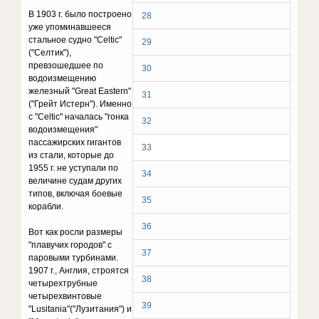
В 1903 г. было построено
28
уже упоминавшееся
стальное судно "Celtic"
29
("Селтик"),
превзошедшее по
30
водоизмещению
железный "Great Eastern"
31
("Грейт Истерн"). Именно
с "Celtic" началась "гонка
32
водоизмещения"
пассажирских гигантов
33
из стали, которые до
1955 г. не уступали по
34
величине судам других
типов, включая боевые
35
корабли.
36
Вот как росли размеры
"плавучих городов" с
37
паровыми турбинами.
1907 г., Англия, строятся
38
четырехтрубные
четырехвинтовые
39
"Lusitania"("Лузитания") и