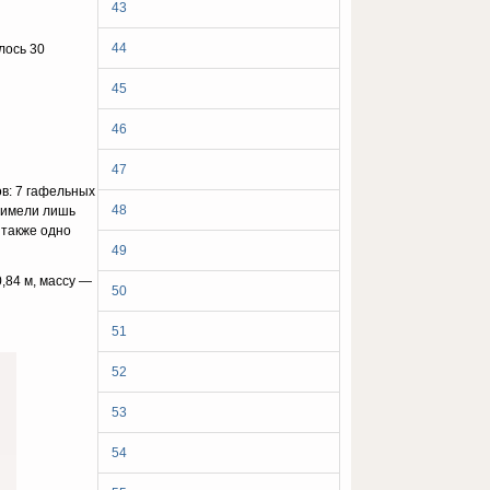
43
44
лось 30
45
46
47
ов: 7 гафельных
48
ь имели лишь
 также одно
49
,84 м, массу —
50
51
52
53
54