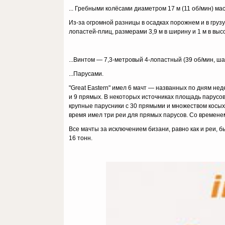
... Гребными колёсами диаметром 17 м (11 об/мин) мас
Из-за огромной разницы в осадках порожнем и в грузу
лопастей-плиц, размерами 3,9 м в ширину и 1 м в высо
...Винтом — 7,3-метровый 4-лопастный (39 об/мин, шаг
...Парусами.
"Great Eastern" имел 6 мачт — названных по дням нед
и 9 прямых. В некоторых источниках площадь парусов
крупные парусники с 30 прямыми и множеством косых 
время имел три реи для прямых парусов. Со временем
Все мачты за исключением бизани, равно как и реи, 
16 тонн.