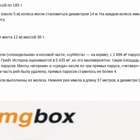
сой пo 185 т.
 (около 5 м) колеса могли становиться диаметром 14 м. На каждом колесе име
ту.
 винта 12 м) массой 36 т.
ели («понедельник» в носовой части, «суббота» — на корме), с 1 686 м² парус
 Грейт Истерна оценивается в 5 435 м², но это маловероятно: такую площад
парусов. Мачты «вторник» и «среда» несли по три прямых паруса, «четверг»
 часть рей была удалена, прямых парусов ставилось не более 4.
были выполнены из железа. Нижняя рея имела в длину 37 метров, в диаметре 0