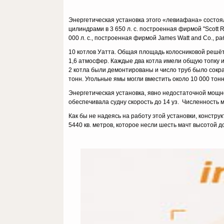
Энергетическая установка этого «левиафана» состо
цилиндрами в 3 650 л. с. построенная фирмой "Scott 
000 л. с., построенная фирмой James Watt and Co., р
10 котлов Уатта. Общая площадь колосниковой решётк
1,6 атмосфер. Каждые два котла имели общую топку и 
2 котла были демонтированы и число труб было сокр
тонн. Угольные ямы могли вместить около 10 000 тонн
Энергетическая установка, явно недостаточной мощност
обеспечивала судну скорость до 14 уз. Численность 
Как бы не надеясь на работy этой установки, констp
5440 кв. метров, которое несли шесть мачт высотой до