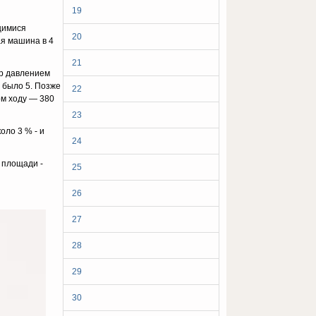
19
щимися
20
ая машина в 4
21
ар давлением
" было 5. Позже
22
ом ходу — 380
23
оло 3 % - и
24
 площади -
25
26
27
28
29
30