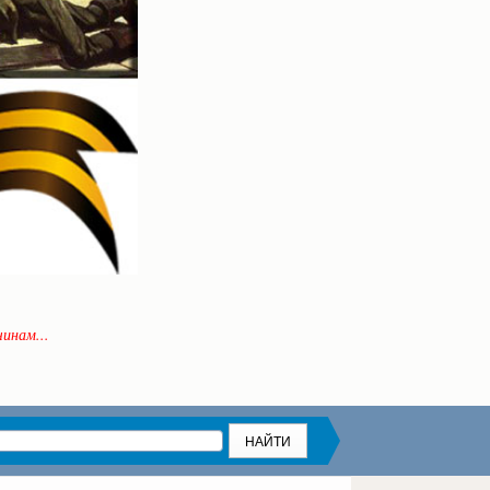
инам...