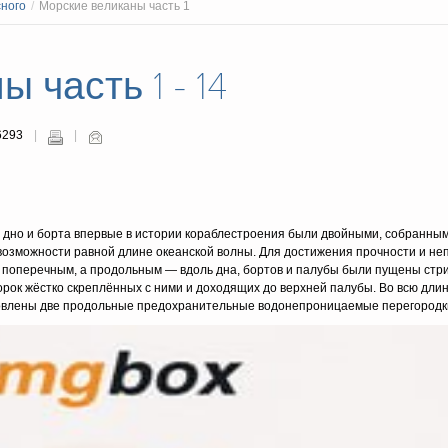
сного
/
Морские великаны часть 1
 часть 1 - 14
6293
м, дно и борта впервые в истории кораблестроения были двойными, собранны
возможности равной длине океанской волны. Для достижения прочности и н
е поперечным, а продольным — вдоль дна, бортов и палубы были пущены стр
ок жёстко скреплённых с ними и доходящих до верхней палубы. Во всю дли
новлены две продольные предохранительные водонепроницаемые перегородк