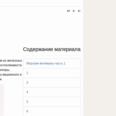
Содержание материала
ми из железных
Морские великаны часть 1
епотопляемости
ингеры,
2
ну машинного и
и.
3
4
5
6