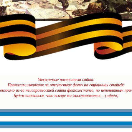
Уважаемые посетители сайта!
Приносим извинения за отсутствие фото на страницах статей!
оизошло из-за неисправностей сайта фотохостинга, по непонятным прич
Будем надеяться, что вскоре всё восстановится... (admin)