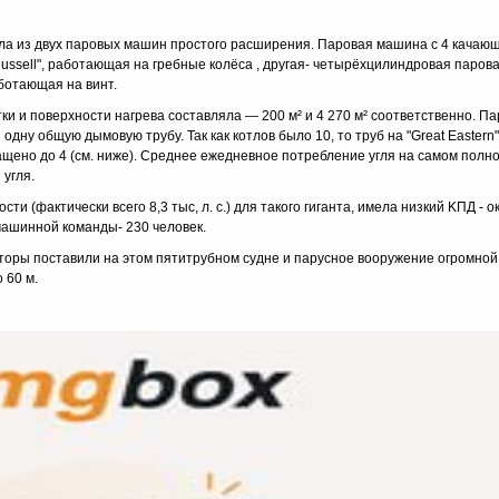
яла из двух паровых машин простого расширения. Паровая машина с 4 качаю
Russell", работающая на гребные колёса , другая- четырёхцилиндровая паров
аботающая на винт.
и и поверхности нагрева составляла — 200 м² и 4 270 м² соответственно. П
одну общую дымовую трубу. Так как котлов было 10, то труб на "Great Eastern
ащено до 4 (см. ниже). Среднее ежедневное потребление угля на самом полн
 угля.
и (фактически всего 8,3 тыс, л. c.) для такого гиганта, имела низкий KПД - ок
машинной команды- 230 человек.
укторы поставили на этом пятитрубном судне и парусное вооружение огромной
 60 м.