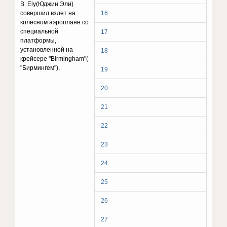
B. Ely(Юджин Эли)
совершил взлет на
16
колесном аэроплане со
специальной
17
платформы,
установленной на
18
крейсере "Birmingham"(
"Бирмингем"),
19
20
21
22
23
24
25
26
27