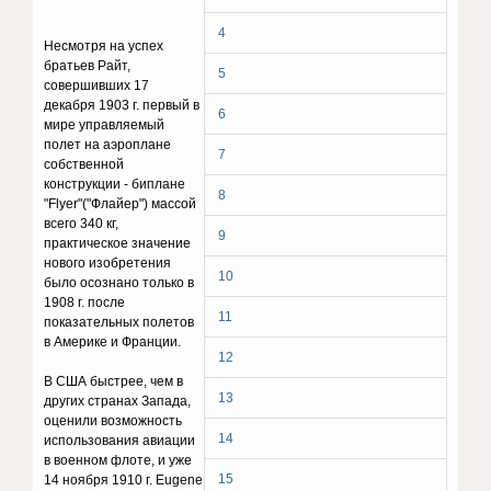
4
Несмотря на успех
братьев Райт,
5
совершивших 17
декабря 1903 г. первый в
6
мире управляемый
полет на аэроплане
7
собственной
конструкции - биплане
8
"Flyer"("Флайер") массой
всего 340 кг,
9
практическое значение
нового изобретения
10
было осознано только в
1908 г. после
11
показательных полетов
в Америке и Франции.
12
В США быстрее, чем в
13
других странах Запада,
оценили возможность
14
использования авиации
в военном флоте, и уже
15
14 ноября 1910 г. Eugene