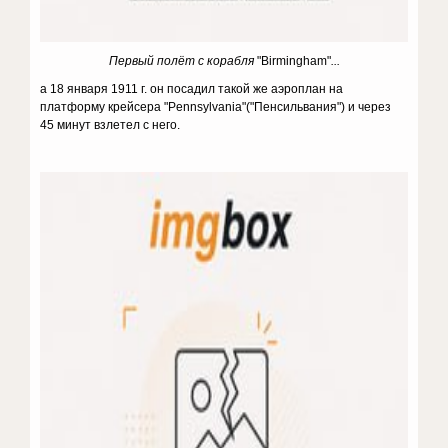
Первый полёт с корабля
"Birmingham"
...
а 18 января 1911 г. он посадил такой же аэроплан на
платформу крейсера "Pennsylvania"("Пенсильвания") и через
45 минут взлетел с него.