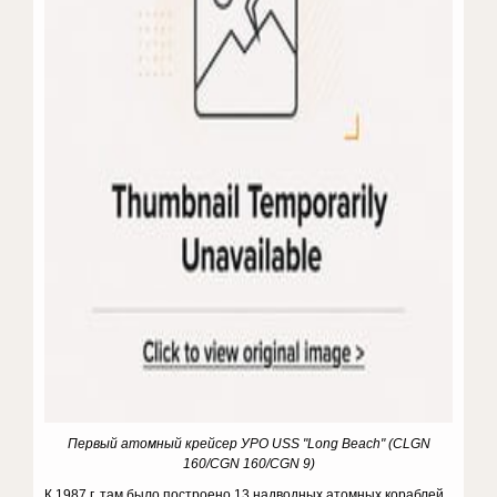
Первый атомный крейсер УРО USS "Long Beach" (CLGN
160/CGN 160/CGN 9)
К 1987 г. там было построено 13 надводных атомных кораблей