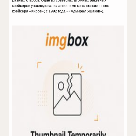
разных классов. Один из советских атомных ракетных
крейсеров унаследовал славное имя краснознаменного
крейсера «Киров»( с 1992 года - «Адмирал Ушаков»).