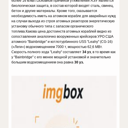
более 16 кг/кВт.Основной причиной утяжеления АЭУ является
биологическая защита, в состав которой входят сталь, свинец,
бетон и другие материалы. Кроме того, сказывается
необходимость иметь на атомном корабле для аварийных нужд
на случаи выхода из строя атомных реакторов энергетическую
установку обычного типа с запасом органического
топлива.Какова цена достоинств атомных кораблей видно из
сопоставления аналогично вооруженных крейсеров УРО США
атомного "Bainbridge" и котлотурбинного USS "Leahy" (CG-16)
(«Леги») водоизмещением 7000 т, мощностью 62,6 МВт.
Скорость полного хода "Leahy" составляет
34 уз
, в то время как
у "Bainbridge" с его менее мощной установкой и значительно
большим водоизмещением она равна
30 уз.