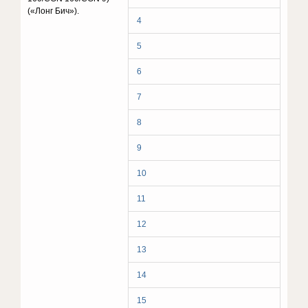
(«Лонг Бич»).
4
5
6
7
8
9
10
11
12
13
14
15