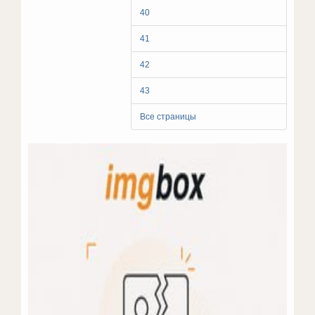
40
41
42
43
Все страницы