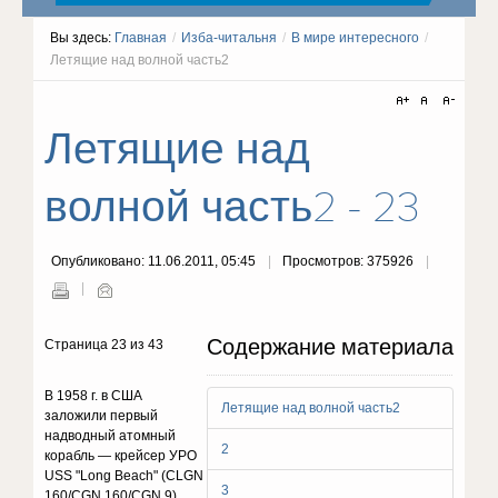
Вы здесь:
Главная
/
Изба-читальня
/
В мире интересного
/
Летящие над волной часть2
Летящие над
волной часть2 - 23
Опубликовано: 11.06.2011, 05:45
Просмотров: 375926
Содержание материала
Страница 23 из 43
В 1958 г. в США
Летящие над волной часть2
заложили первый
надводный атомный
2
корабль — крейсер УРО
USS "Long Beach" (CLGN
3
160/CGN 160/CGN 9)