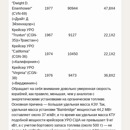
"Dwight D.
Eisenhower"
1977
90944
47,8X4
(CVN-69)
(«Дуайт Д.
Эйзенхауэр»)
Крейсер УРО
"Truxtun" (CGN-
1967
9127
22,1X2
35)(«Тракстан»)
Крейсер УРО
"California"
1974
10450
22,1X2
(CGN-36)
(«Калифорния»)
Крейсер УРО
"Virginia" (CGN-
1976
9473
36,8X2
38)
(«Вирджиния»)
Обращает на себя внимание довольно умеренная скорость
кораблей, как правило, меньшая, чем у аналогов с
энергетическими установками на органическом топливе.
Основная причина — большая удельная масса АЭУ. Так,
удельная масса установки "Bainbridge" мощностью 44,2 МВт
составляет около 37 кг/кВт, и то время как удельная масса КТУ
подобной мощности крейсеров УРО США не превышает 9 кг/
кВт, а с учетом бортового запаса топлива (около 500 т) — не