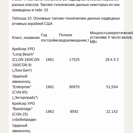
разных классов. Тактико-технические данные некоторых из них
приведены в табл. 10
Таблица 10
. Основные тактико-технические данные надводных
атомных кораблей США
Мощностьэнергетическо
Год
Полное
установки X число валов,
Класс, название
постройки
водоизмещение,т
МВт
Крейсер УРО
"Long Beach"
(CLGN 160/CGN
1961
17525
29.4 X 2
160/CGN 9)
(„Лонг Бич")
Ударный
авианосец
"Enterprise"
1961
90970
51,5X4
(CVN-65)
(„Энтерпрайз")
Крейсер УРО
"Bainbridge"
1962
8592
22.1X2
(CGN-25)
(«Бейнбридж»
Ударный
авианосец