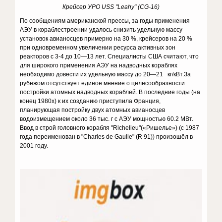
Крейсер УРО USS "Leahy" (CG-16)
По сообщениям американской прессы, за годы применения
АЭУ в кораблестроении удалось снизить удельную массу
установок авианосцев примерно на 30 %, крейсеров на 20 %
при одновременном увеличении ресурса активных зон
реакторов с 3-4 до 10—13 лет. Специалисты США считают, что
для широкого применения АЭУ на надводных кораблях
необходимо довести их удельную массу до 20—21 кг/кВт.За
рубежом отсутствует единое мнение о целесообразности
постройки атомных надводных кораблей. В последние годы (на
конец 1980х) к их созданию приступила Франция,
планирующая постройку двух атомных авианосцев
водоизмещением около 36 тыс. г с АЭУ мощностью 60.2 МВт.
Ввод в строй головного корабля "Richelieu"(«Ришелье») (с 1987
года переименован в "Charles de Gaulle" (R 91)) произошёл в
2001 году.