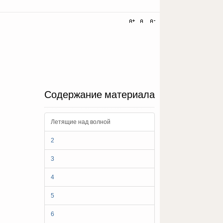
Содержание материала
Летящие над волной
2
3
4
5
6