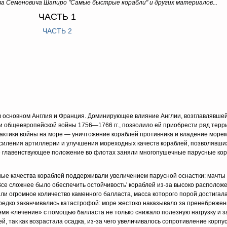
ьва Семеновича Шапиро "Самые быстрые корабли" и других материалов...
ЧАСТЬ 1
ЧАСТЬ 2
бу в основном Англия и Франция. Доминирующее влияние Англии, возглавлявше
 и общеевропейской войны 1756—1766 гг., позволило ей приобрести ряд терр
 тактики войны на море — уничтожение кораблей противника и владение море
силения артиллерии и улучшения мореходных качеств кораблей, позволявши
те главенствующее положение во флотах заняли многопушечные парусные кор
ые качества кораблей поддерживали увеличением парусной оснастки: мачты
Все сложнее было обеспечить остойчивость' кораблей из-за высоко располож
ли огромное количество каменного балласта, масса которого порой достига
редко заканчивались катастрофой: море жестоко наказывало за пренебреже
ремя «лечение» с помощью балласта не только снижало полезную нагрузку и з
ей, так как возрастала осадка, из-за чего увеличивалось сопротивление корпус