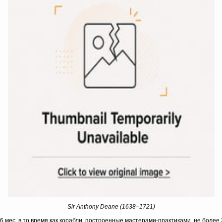
Sir Anthony Deane (1638–1721)
 6 мес, в то время как корабли, построенные мастерами-практиками, не боле