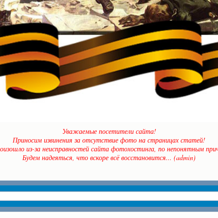
Уважаемые посетители сайта!
Приносим извинения за отсутствие фото на страницах статей!
оизошло из-за неисправностей сайта фотохостинга, по непонятным прич
Будем надеяться, что вскоре всё восстановится... (admin)