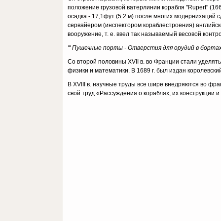
положение грузовой ватерлинии корабля "Rupert" (1666
осадка - 17,1фут (5.2 м) после многих модернизаций сд
сервайером (инспектором кораблестроения) английско
вооружение, т. е. ввел так называемый весовой контр
''' Пушечные порты - Отверстия для орудий в бортах
Со второй половины XVII в. во Франции стали уделя
физики и математики. В 1689 г. был издан королевск
В XVIII в. научные труды все шире внедряются во фра
свой труд «Рассуждения о кораблях, их конструкции 