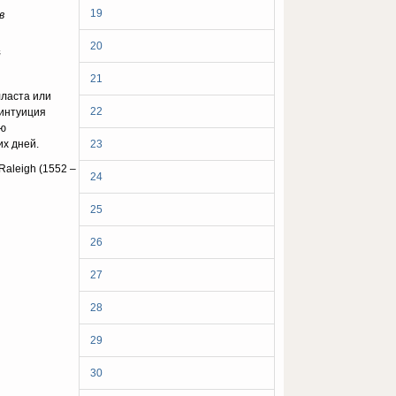
19
в
20
й
21
лласта или
22
 интуиция
ью
х дней.
23
Raleigh (1552 –
24
25
26
27
28
29
30