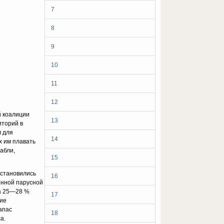
7
8
9
10
11
12
й коалиции
13
иторий в
м для
14
х им плавать
абли,
15
 становились
16
енной парусной
ла 25—28 %
17
ние
апас
18
а.