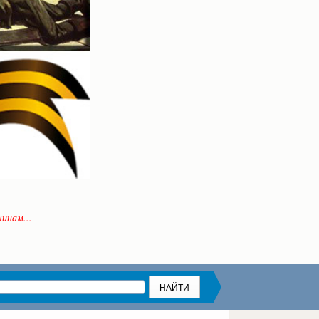
инам...