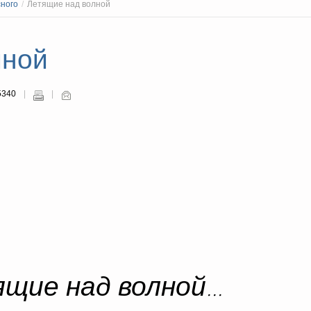
сного
/
Летящие над волной
лной
5340
щие над волной...