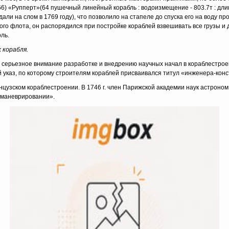
) «Рупперт»(64 пушечный линейный корабль : водоизмещение - 803.7т : длина -
али на слом в 1769 году), что позволило на стапеле до спуска его на воду прор
го флота, он распорядился при постройке кораблей взвешивать все грузы и д
оль.
 корабля.
ть серьезное внимание разработке и внедрению научных начал в кораблестр
ий указ, по которому строителям кораблей присваивался титул «инженера-кон
нцузском кораблестроении. В 1746 г. член Парижской академии наук астроном P
и маневрировании».