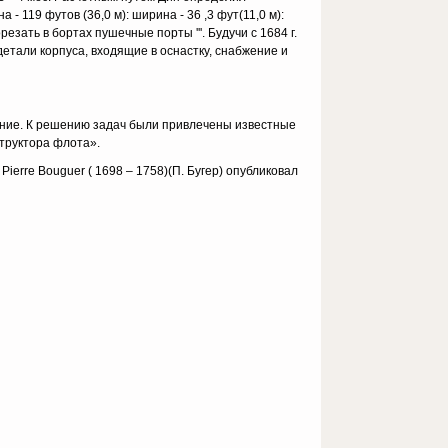
 119 футов (36,0 м): ширина - 36 ,3 фут(11,0 м):
езать в бортах пушечные порты '''. Будучи с 1684 г.
етали корпуса, входящие в оснастку, снабжение и
оение. К решению задач были привлечены известные
структора флота».
ierre Bouguer ( 1698 – 1758)(П. Бугер) опубликовал