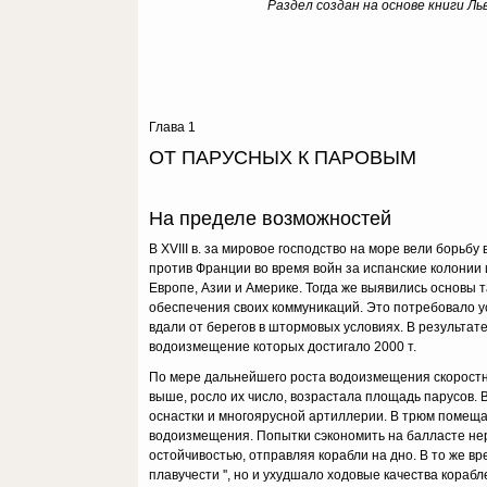
Раздел создан на основе книги Л
Глава 1
ОТ ПАРУСНЫХ К ПАРОВЫМ
На пределе возможностей
В XVIII в. за мировое господство на море вели борь
против Франции во время войн за испанские колонии
Европе, Азии и Америке. Тогда же выявились основы
обеспечения своих коммуникаций. Это потребовало у
вдали от берегов в штормовых условиях. В результа
водоизмещение которых достигало 2000 т.
По мере дальнейшего роста водоизмещения скоростн
выше, росло их число, возрастала площадь парусов. 
оснастки и многоярусной артиллерии. В трюм помеща
водоизмещения. Попытки сэкономить на балласте не
остойчивостью, отправляя корабли на дно. В то же в
плавучести '', но и ухудшало ходовые качества корабл