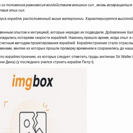
о из положения равновесия воздействием внешних сил , вновь возвращаться 
твия этих сил.
орпуса корабля, расположенный выше ватерлинии. Характеризуется высото
венным опытом и интуицией, которые нередко их подводили. Добавление ба
ждались потерями скорости кораблей. Наконец пришло время, когда опыт и
асчетным методам проектирования кораблей. Кораблестроение стало отрасл
нами, многие из которых прошли проверку временем и сохранились до наши
по кораблестроению, из которых следует отметить труды англичан Sir Walter 
они Дина) (у последнего учился строить корабли Петр I).