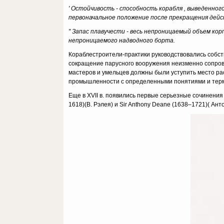
' Остойчивость - способность корабля , выведенног
первоначальное положение после прекращения дейс
'' Запас плавучести - весь непроницаемый объем к
непроницаемого надводного борта.
Кораблестроители-практики руководствовались собст
сокращение парусного вооружения неизменно сопрово
мастеров и умельцев должны были уступить место р
промышленности с определенными понятиями и терми
Еще в XVII в. появились первые серьезные сочинения 
1618)(В. Рэлея) и Sir Anthony Deane (1638–1721)( Ант