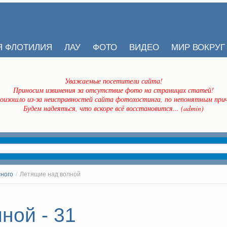
Я ФЛОТИЛИЯ
ЛАУ
ФОТО
ВИДЕО
МИР ВОКРУГ
Уважаемые посетители сайта!
Приносим извинения за отсутствие фото на страницах статей!
оизошло из-за неисправностей сайта фотохостинга, по непонятным прич
Будем надеяться, что вскоре всё восстановится... (admin)
сного
/
Летящие над волной
ной - 31