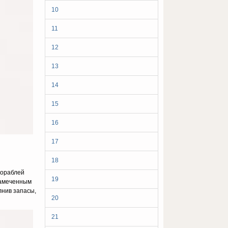
10
11
12
13
14
15
16
17
18
кораблей
19
езамеченным
лнив запасы,
20
21