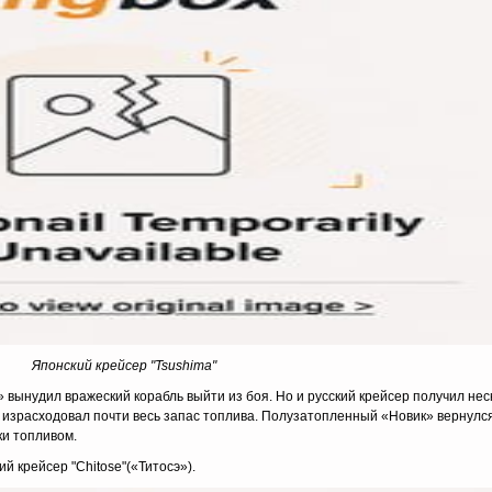
Японский крейсер "Tsushima"
вынудил вражеский корабль выйти из боя. Но и русский крейсер получил нес
, израсходовал почти весь запас топлива. Полузатопленный «Новик» вернулс
ки топливом.
 крейсер "Chitose"(«Титосэ»).