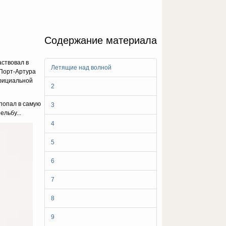
Содержание материала
аствовал в
Летящие над волной
 Порт-Артура
официальной
2
 попал в самую
3
льбу...
4
5
6
7
8
9