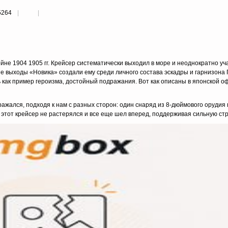
5264
йне 1904 1905 гг. Крейсер систематически выходил в море и неоднократно уч
 выходы «Новика» создали ему среди личного состава эскадры и гарнизона
 как пример героизма, достойный подражания. Вот как описаны в японской 
сражался, подходя к нам с разных сторон: один снаряд из 8-дюймового орудия
 этот крейсер не растерялся и все еще шел вперед, поддерживая сильную стре