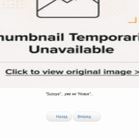
"Suzuya"... уже не "Новик"...
Назад
Вперед