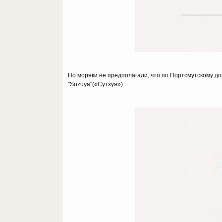
Но моряки не предполагали, что по Портсмутскому д
"Suzuya"(«Сутзуя»)...