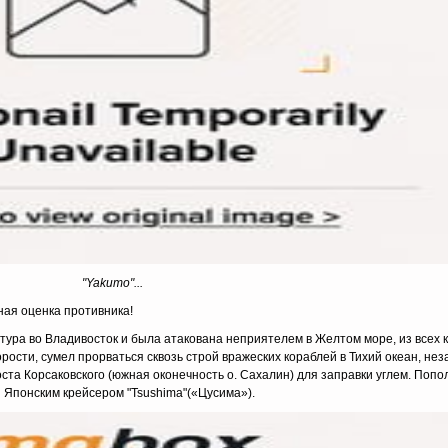
"Yakumo"...
ная оценка противника!
тура во Владивосток и была атакована неприятелем в Желтом море, из всех 
рости, сумел прорваться сквозь строй вражеских кораблей в Тихий океан, н
оста Корсаковского (южная оконечность о. Сахалин) для заправки углем. Попо
 Японским крейсером "Tsushima"(«Цусима»).