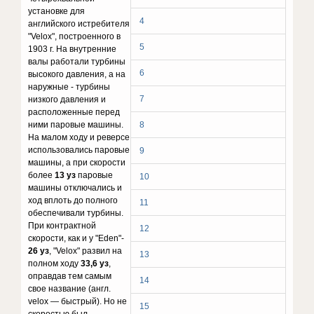
установке для
4
английского истребителя
"Velox", построенного в
5
1903 г. На внутренние
валы работали турбины
6
высокого давления, а на
наружные - турбины
7
низкого давления и
расположенные перед
ними паровые машины.
8
На малом ходу и реверсе
использовались паровые
9
машины, а при скорости
более
13 уз
паровые
10
машины отключались и
ход вплоть до полного
11
обеспечивали турбины.
При контрактной
12
скорости, как и у "Eden"-
26 уз
, "Velox" развил на
13
полном ходу
33,6 уз
,
оправдав тем самым
14
свое название (англ.
velox — быстрый). Но не
15