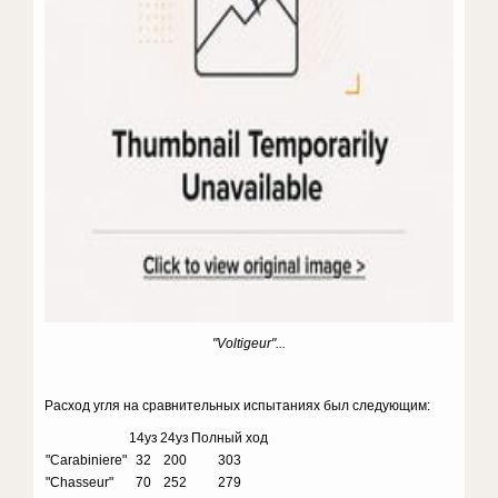
"Voltigeur"...
Расход угля на сравнительных испытаниях был следующим:
14уз
24уз
Полный ход
"Carabiniere"
32
200
303
"Chasseur"
70
252
279