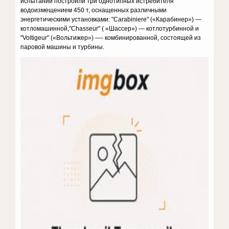
испытаний построили три однотипных истребителя
водоизмещением 450 т, оснащенных различными
энергетическими установками: "Carabiniere" («Карабинер») —
котломашинной,"Chasseur" ( «Шассер») — котлотурбинной и
"Voltigeur" («Вольтижер») —- комбинированной, состоящей из
паровой машины и турбины.