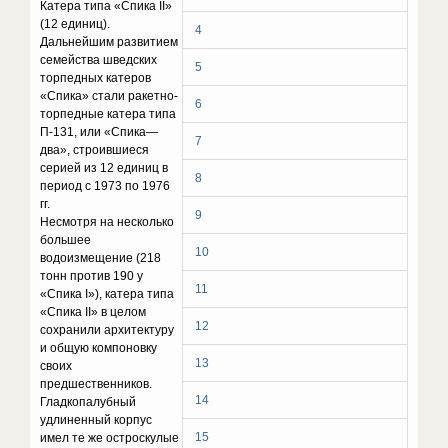
Катера типа «Спика II»
(12 единиц).
4
Дальнейшим развитием
семейства шведских
5
торпедных катеров
«Спика» стали ракетно-
6
торпедные катера типа
П-131, или «Спика—
7
два», строившиеся
серией из 12 единиц в
8
период с 1973 по 1976
гг.
9
Несмотря на несколько
большее
10
водоизмещение (218
тонн против 190 у
11
«Спика I»), катера типа
«Спика II» в целом
12
сохранили архитектуру
и общую компоновку
13
своих
предшественников.
14
Гладкопалубный
удлиненный корпус
15
имел те же остроскулые