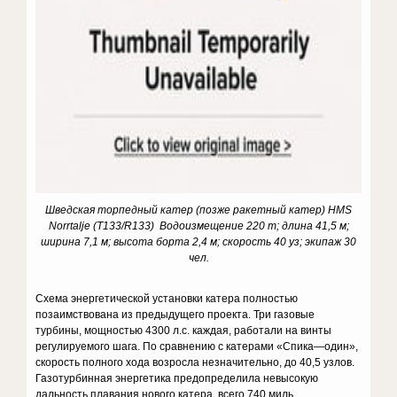
Шведская торпедный катер (позже ракетный катер) HMS
Norrtalje (T133/R133) Водоизмещение 220 т; длина 41,5 м;
ширина 7,1 м; высота борта 2,4 м; скорость 40 уз; экипаж 30
чел.
Схема энергетической установки катера полностью
позаимствована из предыдущего проекта. Три газовые
турбины, мощностью 4300 л.с. каждая, работали на винты
регулируемого шага. По сравнению с катерами «Спика—один»,
скорость полного хода возросла незначительно, до 40,5 узлов.
Газотурбинная энергетика предопределила невысокую
дальность плавания нового катера, всего 740 миль.