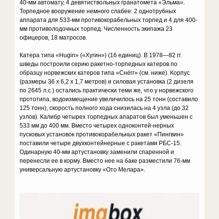
40-мм автомату, 4 девятиствольных гранатомета «Эльма».
Торпедное вооружение немного слабее: 2 однотрубных
аппарата для 533-мм противокорабельных торпед и 4 для 400-
мм противолодочных торпед. Численность экипажа 23
офицеров, 18 матросов.
Катера типа «Hugin» («Хугин») (16 единиц). В 1978—82 гг.
шведы построили серию ракетно-торпедных катеров по
образцу норвежских катеров типа «Снёгг» (см. ниже). Корпус
(размеры 36 х 6,2 х 1,7 метров) и силовая установка (2 дизеля
по 2645 л.с.) остались практически теми же, что у норвежского
прототипа, водоизмещение увеличилось на 25 тонн (составило
125 тонн), скорость полного хода снизилась на 4 узла (до 32
узлов). Калибр четырех торпедных апаратов был уменьшен с
533 мм до 400 мм. Вместо четырех одноконтей-нерных
пусковых установок противокорабельных ракет «Пингвин»
поставили четыре двухконтейнерные с ракетами РБС-15.
Одинарную 40-мм артустановку заменили спаренной и
перенесли ее в корму. Вместо нее на баке разместили 76-мм
универсальную артустановку «Ото Мелара».