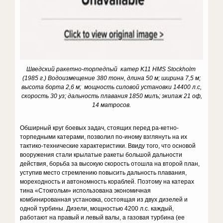
Шведский ракетно-торпедпый катер K11 HMS Stockholm
(1985 г.) Водоизмещение 380 тонн, длина 50 м; ширина 7,5 м;
высота борта 2,6 м; мощность силовой установки 14400 л.с,
скорость 30 уз; дальность плавания 1850 милъ; экипаж 21 оф,
14 матросов.
Обширный круг боевых задач, стоящих перед ра-кетно-
торпедными катерами, позволил по-иному взглянуть на их
тактико-технические характеристики. Ввиду того, что основой
вооружения стали крылатые ракеты большой дальности
действия, борьба за высокую скорость отошла на второй план,
уступив место стремлению повысить дальность плавания,
мореходность и автономность кораблей. Поэтому на катерах
тина «Стокгольм» использована экономичная
комбинированная установка, состоящая из двух дизелей и
одной турбины. Дизели, мощностью 4200 л.с. каждый,
работают на правый и левый валы, а газовая турбина (ее