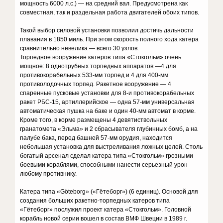
мощность 6000 л.с.) — на средний вал. Предусмотрена как
совместная, так и раздельная работа двигателей обоих типов.
Такой выбор силовой установки позволил достичь дальности
плавания в 1850 миль. При этом скорость полного хода катера
сравнительно невелика — всего 30 узлов.
Торпедное вооружение катеров типа «Стокгольм» очень
мощное: 8 однотрубных торпедных аппаратов —4 для
противокорабельных 533-мм торпед и 4 для 400-мм
противолодочных торпед. Ракетное вооружение — 4
спаренные пусковые установки для 8-и противокорабельных
ракет РБС-15, артиллерийское — одна 57-мм универсальная
автоматическая пушка на баке и один 40-мм автомат в корме.
Кроме того, в корме размещены 4 девятиствольных
гранатомета «Эльма» и 2 сбрасывателя глубинных бомб, а на
палубе бака, перед башней 57-мм орудия, находится
небольшая установка для выстреливания ложных целей. Столь
богатый арсенал сделал катера типа «Стокгольм» грозными
боевыми кораблями, способными нанести серьезный урон
любому противнику.
Катера типа «Göteborg» («Гётеборг») (6 единиц). Основой для
создания больших ракетно-торпедных катеров типа
«Гётеборг» послужил проект катера «Стокгольм». Головной
корабль новой серии вошел в состав ВМФ Швеции в 1989 г.