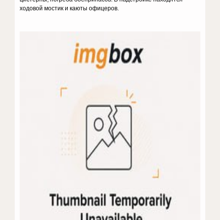
ходовой мостик и каюты офицеров.