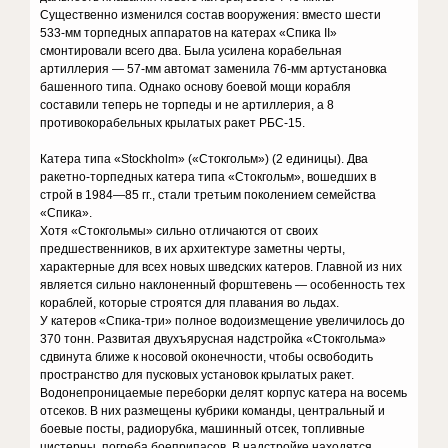
Существенно изменился состав вооружения: вместо шести
533-мм торпедных аппаратов на катерах «Спика II»
смонтировали всего два. Была усилена корабельная
артиллерия — 57-мм автомат заменила 76-мм артустановка
башенного типа. Однако основу боевой мощи корабля
составили теперь не торпеды и не артиллерия, а 8
противокорабельных крылатых ракет РБС-15.
Катера типа «Stockholm» («Стокгольм») (2 единицы). Два
ракетно-торпедных катера типа «Стокгольм», вошедших в
строй в 1984—85 гг., стали третьим поколением семейства
«Спика».
Хотя «Стокгольмы» сильно отличаются от своих
предшественников, в их архитектуре заметны черты,
характерные для всех новых шведских катеров. Главной из них
является сильно наклоненный форштевень — особенность тех
кораблей, которые строятся для плавания во льдах.
У катеров «Спика-три» полное водоизмещение увеличилось до
370 тонн. Развитая двухъярусная надстройка «Стокгольма»
сдвинута ближе к носовой оконечности, чтобы освободить
пространство для пусковых установок крылатых ракет.
Водонепроницаемые переборки делят корпус катера на восемь
отсеков. В них размещены кубрики команды, центральный и
боевые посты, радиорубка, машинный отсек, топливные
цистерны, погреба боеприпасов. В надстройке находятся