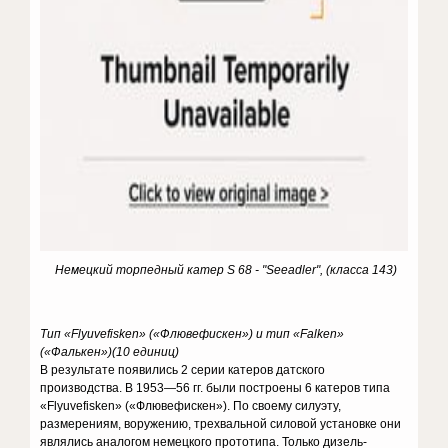
Немецкий торпедный катер S 68 - "Seeadler", (класса 143)
Тип «Flyuvefisken» («Флювефискен») и тип «Falken»
(«Фалькен»)(10 единиц)
В результате появились 2 серии катеров датского
производства. В 1953—56 гг. были построены 6 катеров типа
«Flyuvefisken» («Флювефискен»). По своему силуэту,
размерениям, воружению, трехвальной силовой установке они
являлись аналогом немецкого прототипа. Только дизель-