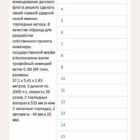
командование датского
флота решило сделать
4
своей главной ударной
силой именно
5
торпедные катера. В
качестве образца для
6
разработки
собственного проекта
7
инженеры
государственной верфи
8
в Копенгагене взяли
трофейный немецкий
9
катер С-68 (99 тонн,
размеры
10
37,1 х 5,41 х 1,83
метров. 3 дизеля по
11
2000 л.с, скорость 36
узлов, 2 торпедных
12
аппарата 533 мм (к ним
2 запасные торпеды), 2
13
автомата - 40 мм и 20
мм).
14
15