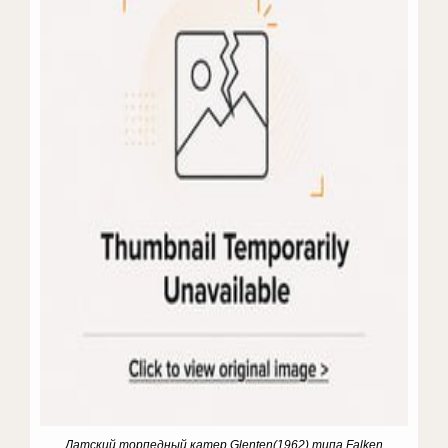
Датский торпедный катер Glenten(1962) типа Falken