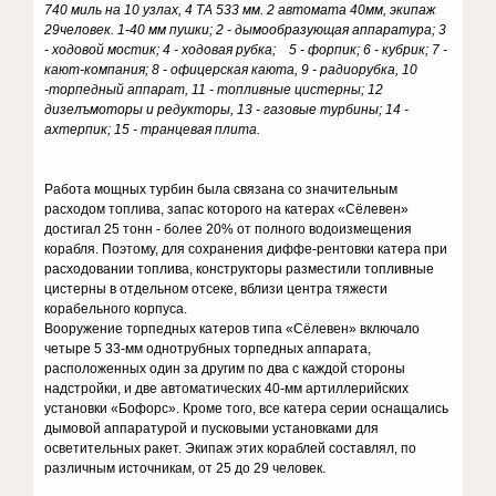
740 миль на 10 узлах, 4 ТА 533 мм. 2 автомата 40мм, экипаж
29человек. 1-40 мм пушки; 2 - дымообразующая аппаратура; 3
- ходовой мостик; 4 - ходовая рубка; 5 - форпик; 6 - кубрик; 7 -
кают-компания; 8 - офицерская каюта, 9 - радиорубка, 10
-торпедный аппарат, 11 - топливные цистерны; 12
дизелъмоторы и редукторы, 13 - газовые турбины; 14 -
ахтерпик; 15 - транцевая плита.
Работа мощных турбин была связана со значительным
расходом топлива, запас которого на катерах «Сёлевен»
достигал 25 тонн - более 20% от полного водоизмещения
корабля. Поэтому, для сохранения диффе-рентовки катера при
расходовании топлива, конструкторы разместили топливные
цистерны в отдельном отсеке, вблизи центра тяжести
корабельного корпуса.
Вооружение торпедных катеров типа «Сёлевен» включало
четыре 5 33-мм однотрубных торпедных аппарата,
расположенных один за другим по два с каждой стороны
надстройки, и две автоматических 40-мм артиллерийских
установки «Бофорс». Кроме того, все катера серии оснащались
дымовой аппаратурой и пусковыми установками для
осветительных ракет. Экипаж этих кораблей составлял, по
различным источникам, от 25 до 29 человек.