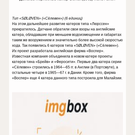
Тип «SØLØVEN» («Сёлевен») (6 единиц)
На этом дальнейшее развитие катеров типа «Люрссен»
прекратилось. Датчане обратили свои взоры на английские
катера, обладавшие при меньшем водоизмещении и габаритах
таким же вооружением и значительно более высокой скоростью
хода. Так появились 6 катеров типа «SØLØVEN» («Сёлевен»).
Их проект разработала английская фирма «Воспер».
Известная компания объединила в новом катере проекты
катеров тина «Брейв» и «Феросити». Первые два катера серии
«Сёлевен» строились в 1964—65 гг. в Англии (в Портсмуте), а
остальные четыре в 1965—67 г. в Дании. Кроме того, фирма
«Воспер» еще 4 катера данного типа построила для Малайзии.