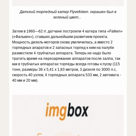
Датский торпедный катер Flyvefisken. окрашен был в
зеленый цвет...
Затем в 1960—62 гг. датчане построили 4 катера типа «Falken»
(«Фалькен»), ставших дальнейшим развитием проекта.
Мощность дизель-моторов снова увеличилась, а вместо 2
торпедных апаратов и 2 запасных торпед к ним на палубе
разместили 4 трубчатых аппарата. Теперь не надо было
тратить время на перезаряжание аппаратов после залпа, так
как в трубчатых аппаратах торпеды всегда готовы к пуску (115
тонн, размеры 36 х 5,41 х 1,83 метров, 3 дизеля по 3000 л.с,
скорость 40 узлов, 4 торпедных аппарата 533 мм, 2 автомата -
40 мм и 20 мм).