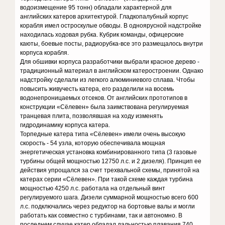
водоизмещение 95 тонн) обладали характерной для
английских катеров архитектурой. Гладкопалубный корпус
корабля имел остроскулые обводы. В одноярусной надстройке
находилась ходовая рубка. Кубрик команды, офицерские
каюты, боевые посты, радиорубка-все это размещалось внутри
корпуса корабля.
Для обшивки корпуса разработчики выбрали красное дерево -
традиционный материал в английском катеростроении. Однако
надстройку сделали из легкого алюминиевого сплава. Чтобы
повысить живучесть катера, его разделили на восемь
водонепроницаемых отсеков. От английских прототипов в
конструкции «Сёлевен» была заимствована регулируемая
транцевая плита, позволявшая на ходу изменять
гидродинамику корпуса катера.
Торпедные катера типа «Сёлевен» имели очень высокую
скорость - 54 узла, которую обеспечивала мощная
энергетическая установка комбинированного типа (3 газовые
турбины общей мощностью 12750 л.с. и 2 дизеля). Принцип ее
действия упрощался за счет трехвальной схемы, принятой на
катерах серии «Сёлевен». При такой схеме каждая турбина
мощностью 4250 л.с. работала на отдельный винт
регулируемого шага. Дизели суммарной мощностью всего 600
л.с. подключались через редуктор на бортовые валы и могли
работать как совместно с турбинами, так и автономно. В
последнем случае катер обладал дальностью плавания 740