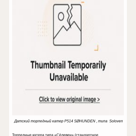
Датский торпедный катер
P514 SØHUNDEN
, типа Soloven
Торпедные катера типа «Сёлевен» (стандартное