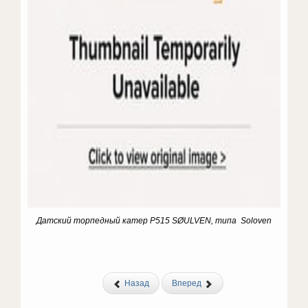
Датский торпедный катер
P515 SØULVEN
, типа Soloven
Назад
Вперед