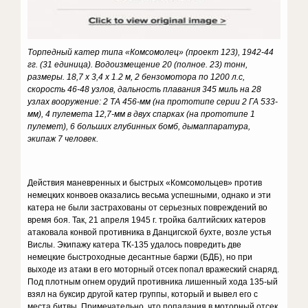
Торпедный катер типа «Комсомолец» (проект 123), 1942-44
гг. (31 единица). Водоизмещение 20 (полное. 23) тонн,
размеры. 18,7 х 3,4 х 1.2 м, 2 бензомотора по 1200 л.с,
скорость 46-48 узлов, дальность плавания 345 миль на 28
узлах вооружение: 2 ТА 456-мм (на прототипе серии 2 ГА 533-
мм), 4 пулемета 12,7-мм в двух спарках (на прототипе 1
пулемет), 6 больших глубинных бомб, дымаппаратура,
экипаж 7 человек.
Действия маневренных и быстрых «Комсомольцев» против
немецких конвоев оказались весьма успешными, однако и эти
катера не были застрахованы от серьезных повреждений во
время боя. Так, 21 апреля 1945 г. тройка балтийских катеров
атаковала конвой противника в Данцигской бухте, возле устья
Вислы. Экипажу катера ТК-135 удалось повредить две
немецкие быстроходные десантные баржи (БДБ), но при
выходе из атаки в его моторный отсек попал вражеский снаряд.
Под плотным огнем орудий противника лишенный хода 135-ый
взял на буксир другой катер группы, который и вывел его с
места битвы. Примечательно, что попадания в моторный отсек