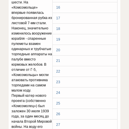
шести. На
«Комсомольце»
16
впервые появилась
бронированная рубка из
17
листовой 7-мм стали.
Наконец, значительно
18
изменилось вооружение
корабля - спаренные
19
пулеметы взамен
одинарных и трубчатые
20
торпедные аппараты на
палубе вместо
21
кормовых желобов. В
отличие от Г-5,
22
«Комсомольцы» могли
атаковать противника
23
торпедами на самом
малом ходу.
24
Первый катер нового
проекта (собственно
25
«Комсомолец») был
заложен 30 июля 1939
26
года, за один месяц до
начала Второй Мировой
27
войны. На воду его