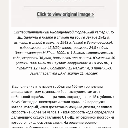
Экспериментальный многоцелевой торпедный катер СТК-
ДД. Заложен в январе и спущен на воду в декаде 1942 г.,
вступил в строй в августе 1943 г. (завод в Зе-леногорске);
водоизмещение 45,1(50) тонн; размеры 24,8 х4,0 ли
3аизелъмотора М-50 по 1000л.с, 1 дизель экономического
хода; скорость 34 узла, дальность пла-ванил 4НО миль на 30
узлах и 1000 миль па 10 узлах, вооружении: 4 ТА 456 мм, 3
пулемппа 12,7 мм, 6 больших и 12 малых ГИ, 3 мины КБ-3,
дымаппаратура ДА-7, экипаж 11 человек.
В дополнение к четырем трубчатым 456-мм торпедным
аппаратам и трем крупнокалиберным пулеметам этот
небольшой корабль нес три мины заграждения и 18 глубинных
бомб. Очевидно, последние и стали причиной перегрузки
катера, который, имея достаточно мощные дизели, развивал
скорость не более 34 узлов. Низкая скорость хода определила
дальнейшую судьбу стального СТК-ДД, от серийной постройки
которого пришлось отказаться. На решение военно-
технической комиссии не смогла повлиять даже перспектива