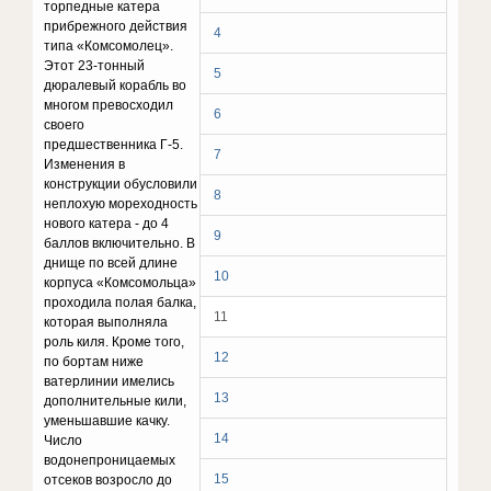
торпедные катера
прибрежного действия
4
типа «Комсомолец».
Этот 23-тонный
5
дюралевый корабль во
многом превосходил
6
своего
предшественника Г-5.
7
Изменения в
конструкции обусловили
8
неплохую мореходность
нового катера - до 4
9
баллов включительно. В
днище по всей длине
10
корпуса «Комсомольца»
проходила полая балка,
11
которая выполняла
роль киля. Кроме того,
12
по бортам ниже
ватерлинии имелись
13
дополнительные кили,
уменьшавшие качку.
14
Число
водонепроницаемых
15
отсеков возросло до