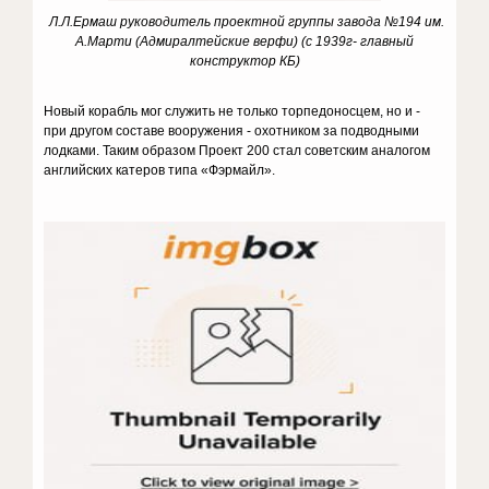
Л.Л.Ермаш руководитель проектной группы завода №194 им.
А.Марти (Адмиралтейские верфи) (с 1939г- главный
конструктор КБ)
Новый корабль мог служить не только торпедоносцем, но и -
при другом составе вооружения - охотником за подводными
лодками. Таким образом Проект 200 стал советским аналогом
английских катеров типа «Фэрмайл».