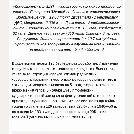
«Комсомолец» (пр. 123) — серия советских малых торпедных
катеров. Построено 32корабля. Основные характеристики:
Водоизмещение 19,68 тонн; Двигатели - 2 бензиновых
ДВС, Мощность - 2 000 л. с.; Движитель - 2 трёхлопастных
винта; Скорость хода: Максимальная 51,6 узла, крейсерская
32 узла; Дальность плавания - 650 миль; Экипаж - 6 человек;
Вооружение: Зенитная артиллерия 2 × 12,7-мм пулёмет
Противолодочное вооружение:- 4 глубинные бомбы, Минно-
торпедное вооружение - 2 × 1 × 533 мм ТА
В ходе войны проект 123 был еще раз доработан. Изменения
коснулись в основном технологии производства. Была также
усилена конструкция корпуса, сделан ряд мелких
усовершенствований. Вместо двух моторов поставили три, и
хотя водоизмещение выросло на 5 тонн, скорость осталась
прежней - 48 узлов. В ноябре 1943 г. тюменский
судостроительный завод сдал флоту головной катер нового
проекта, получившего обозначение 123 бис. До конца войны
сошли со стапелей 120 катеров типа 123 бис, а в 1946—53 гг.
на заводе № 183 в Феодосии построили еще 205 таких
кораблей (50 типа М-123 бис и 155 типа 123К).