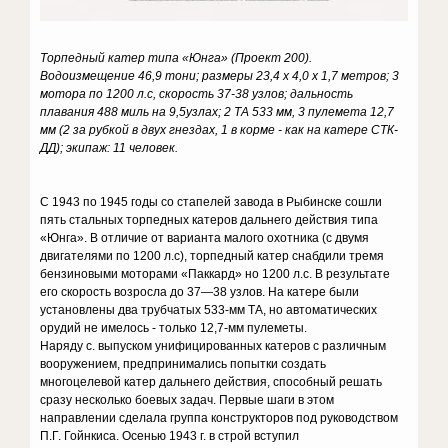
Торпедный катер типа «Юнга» (Проект 200).
Водоизмещение 46,9 тони; размеры 23,4 х 4,0 х 1,7 метров; 3
мотора по 1200 л.с, скорость 37-38 узлов; дальность
плавания 488 миль на 9,5узлах; 2 ТА 533 мм, 3 пулемета 12,7
мм (2 за рубкой в двух гнездах, 1 в корме - как на катере СТК-
ДД); экипаж: 11 человек.
С 1943 по 1945 годы со стапелей завода в Рыбинске сошли
пять стальных торпедных катеров дальнего действия типа
«Юнга». В отличие от варианта малого охотника (с двумя
двигателями по 1200 л.с), торпедный катер снабдили тремя
бензиновыми моторами «Паккард» но 1200 л.с. В результате
его скорость возросла до 37—38 узлов. На катере были
установлены два трубчатых 533-мм ТА, но автоматических
орудий не имелось - только 12,7-мм пулеметы.
Наряду с. выпуском унифицированных катеров с различным
вооружением, предпринимались попытки создать
многоцелевой катер дальнего действия, способный решать
сразу несколько боевых задач. Первые шаги в этом
направлении сделала группа конструкторов под руководством
П.Г. Гойнкиса. Осенью 1943 г. в строй вступил