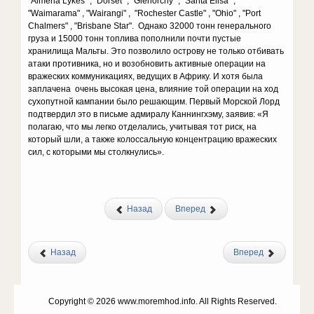
"Almeria Lykes" , "Dorset" , "Glenorchy" , "Santa Elisa" ,
"Waimarama" , "Wairangi" , "Rochester Castle" , "Ohio" , "Port
Chalmers" , "Brisbane Star". Однако 32000 тонн генерального
груза и 15000 тонн топлива пополнили почти пустые
хранилища Мальты. Это позволило острову не только отбивать
атаки противника, но и возобновить активные операции на
вражеских коммуникациях, ведущих в Африку. И хотя была
заплачена очень высокая цена, влияние той операции на ход
сухопутной кампании было решающим. Первый Морской Лорд
подтвердил это в письме адмиралу Каннингхэму, заявив: «Я
полагаю, что мы легко отделались, учитывая тот риск, на
который шли, а также колоссальную концентрацию вражеских
сил, с которыми мы столкнулись».
Назад
Вперед
Назад
Вперед
Copyright © 2026 www.moremhod.info. All Rights Reserved.