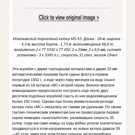
Итальянский торпедный катер MS-53 Длина - 28 м; ширина -
4,3 м; высота борта - 1,73 м водоизмещение 68,8 т;
вооружение 2 х ТТ 5332 х ТТ 450; 2 х 20мм; 2 х 6,6 мм; силовая
установка - 3 х 3300 л.с.; скорость 31 узел; экипаж 19чел.
Эти корабли с двумя торпедными аппаратами и двумя 20-мм
автоматическими пушками были сданы флоту в первом
полугодии 1942 г., а еще через пару месяцев на воду сошел
первый из 18 катеров «МС» второй серии. Военно-морское
командование предполагало построить еще около двух
десятков подобных кораблей (часть из них водоизмещением
более 100 тонн). Однако при более внимательном взгляде
катера типа «МС» оказались не такими уж удачными. По своим
тактико-техническим элементам они не превосходили первую
серию немецких «шнелльботов», развивавших скорость 35
узлов, тогда как сами немцы за годы войны успели значительно
продвинуться в этом направлении: их новые катера давали 39
—42 узла, имея при этом более сильное артиллерийское