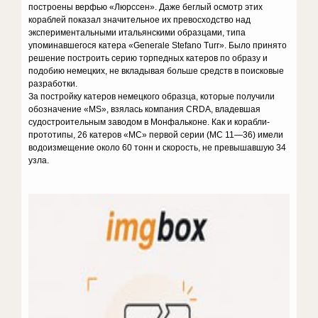
построены верфью «Люрссен». Даже беглый осмотр этих
кораблей показал значительное их превосходство над
экспериментальными итальянскими образцами, типа
упоминавшегося катера «Generale Stefano Turr». Было принято
решение построить серию торпедных катеров по образу и
подобию немецких, не вкладывая больше средств в поисковые
разработки.
За постройку катеров немецкого образца, которые получили
обозначение «MS», взялась компания CRDA, владевшая
судостроительным заводом в Монфальконе. Как и корабли-
прототипы, 26 катеров «МС» первой серии (МС 11—36) имели
водоизмещение около 60 тонн и скорость, не превышавшую 34
узла.