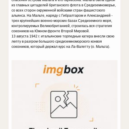
спасения острова Мальта и его гарнизона. Мальта была одной
из главных цитаделей британского флота в Средиземноморье,
со всех сторон окруженной войсками стран фашистского
альянса. На Мальте, наряду с Гибралтаром и Александрией -
трех крупнейших военно-морских базах Средиземного моря,
контролируемых Великобританией, строилась вся стратегия
союзников на Южном фронте Второй Мировой.
13 августа 1942 г. итальянские торпедные катера внесли свою
лепту в разгром большого средиземноморского конвоя
союзников, который держал курс на Ла-Валетту (о. Мальта).