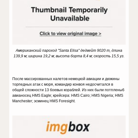
Американский пароход "Santa Elisa" дедвейт 9020 т, длина
139,9 м; ширина 19,2 м; высота борта 8,4 м; скорость 15,5 уз.
После массированных налетов немецкой авиации и дюжины
торпедных атак с моря, командир конвоя недосчитался в
общей сложности 13 боевых кораблей. Из них были потплены6
авианосец HMS Eagle; крейсера: HMS Cairo; HMS Nigeria; HMS
Manchester; эсминец HMS Foresight.