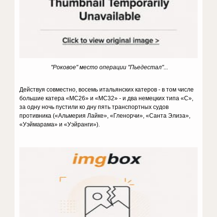
"Роковое" место операции "Пьедестал"...
Действуя совместно, восемь итальянских катеров - в том числе
большие катера «МС26» и «МС32» - и два немецких типа «С»,
за одну ночь пустили ко дну пять транспортных судов
противника («Альмерия Лайке», «Гленорчи», «Санта Элиза»,
«Уэймарама» и «Уэйранги»).