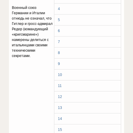
Военный союз
4
Германии и Италии
отнюдь не означал, что
5
Гитлер и гросс-адмирал
Редер (командующий
6
«кригсмарине»)
намерены делиться с
7
итальянцами своими
техническими
8
секретами.
9
10
11
12
13
14
15