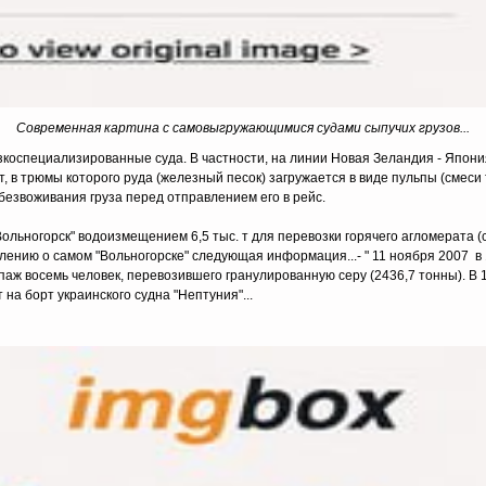
Современная картина с самовыгружающимися судами сыпучих грузов...
коспециализированные суда. В частности, на линии Новая Зеландия - Япония 
. т, в трюмы которого руда (железный песок) загружается в виде пульпы (смес
езвоживания груза перед отправлением его в рейс.
ольногорск" водоизмещением 6,5 тыс. т для перевозки горячего агломерата (
лению о самом "Вольногорске" следующая информация...- " 11 ноября 2007 в 
паж восемь человек, перевозившего гранулированную серу (2436,7 тонны). В 10
на борт украинского судна "Нептуния"...