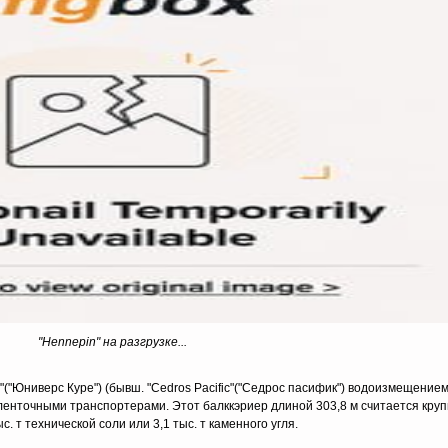
"Hennepin" на разгрузке...
("Юниверс Куре") (бывш. "Cedros Pacific"("Седрос пасифик") водоизмещением
ан ленточными транспортерами. Этот балккэриер длиной 303,8 м считается кр
с. т технической соли или 3,1 тыс. т каменного угля.