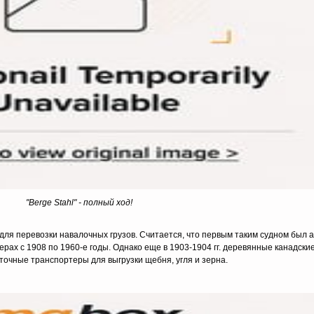
"Berge Stahl" - полный ход!
для перевозки навалочных грузов. Считается, что первым таким судном был 
ерах c 1908 по 1960-e годы. Однако еще в 1903-1904 гг. деревянные канадски
нточные транспортеры для выгрузки щебня, угля и зерна.