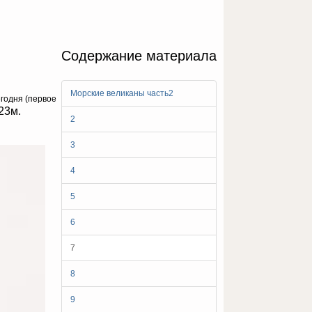
Содержание материала
Морские великаны часть2
егодня (первое
23м.
2
3
4
5
6
7
8
9