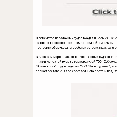
В семейство навалочных судов входят и необычные уз
экспресс"), построенное в 1978 г., дедвейтом 125 тыс
постройки оборудованы особыми устройствами для об
В Азовском море плавают отечественные суда типа "В
плавки железной руды) с температурой 700 °С.К сожа
"Вольногорск", судовладелец ООО "Порт Тураево", эки
полном составе снят со спасательного плота и поднят 