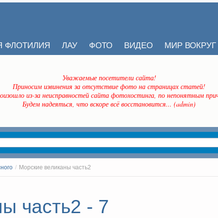
Я ФЛОТИЛИЯ
ЛАУ
ФОТО
ВИДЕО
МИР ВОКРУГ
Уважаемые посетители сайта!
Приносим извинения за отсутствие фото на страницах статей!
оизошло из-за неисправностей сайта фотохостинга, по непонятным прич
Будем надеяться, что вскоре всё восстановится... (admin)
сного
/
Морские великаны часть2
ы часть2 - 7