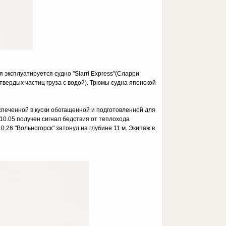
эксплуатируется судно "Slarri Express"(Сларри
и твердых частиц груза c водой). Трюмы судна японской
спеченной в куски обогащенной и подготовленной для
10.05 получен сигнал бедствия от теплохода
.26 "Вольногорск" затонул на глубине 11 м. Экипаж в