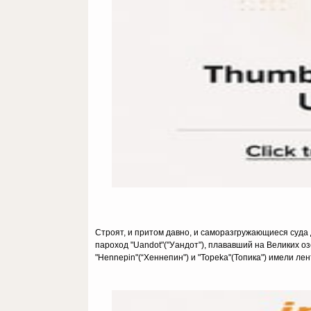
Строят, и притом давно, и саморазгружающиеся суда 
пароход "Uandot"("Уандот"), плававший на Великих оз
"Hennepin"(“Хеннепин") и "Topeka"(Топика") имели ле