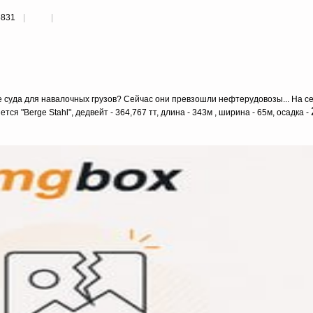
6831
е суда для навалочных грузов? Сейчас они превзошли нефтерудовозы... На с
я "Berge Stahl", дедвейт - 364,767 тт, длина - 343м , ширина - 65м, осадка -