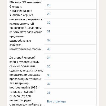
80е годы ХХ века) около
28
6 млрд. т.
Исключительное
29
значение черных
металлов определяется
30
их относительной
дешевизной. Изделиям
31
из этих металлов можно
придавать
32
разнообразные
свойства,
33
геометрические формы.
До второй мировой
34
войны рудовозы были
самыми большими
35
судами для сухих грузов;
по размерам они даже
36
превосходили танкеры.
Так, например,
37
построенный в 1935 г.
теплоход "Sviland"
38
("Свиланд") для
перевозки руды
Все страницы
считался крупнейшим в