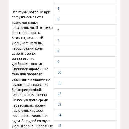
4
Все грузы, которые при
погрузке ссыпают в
5
трюм, называют
навалочными. Это - руды
6
и их концентраты,
бокситы, каменный
7
уголь, кокс, камень,
песок, гравий, соль,
8
цемент, зерно,
минеральные
9
удобрения, апатит.
Специализированные
10
суда для перевозки
различных навалочных
11
грузов носят название
балккэриеров(bulk
12
carrier), или балкеров.
Основную долю среди
13
перевозимых морем
навалочных грузов
14
составляют железные
руды. 3а рудой следуют
15
уголь и зерно. Железных