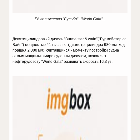
Её величество "Бульба"..."World Gala"...
Девятицилиндровый дизель "Burmeister & wain"("Бурмейстер ог
Вайн") мощностью 41 тыс. л. c. (диаметр цилиндра 980 мм, ход
поршня 2 000 мм), считавшийся к моменту постройки судна
самым мощным в мире судовым дизелем, позволяет
нефтерудовозу "World Gala" развивать скорость 16,3 уз.