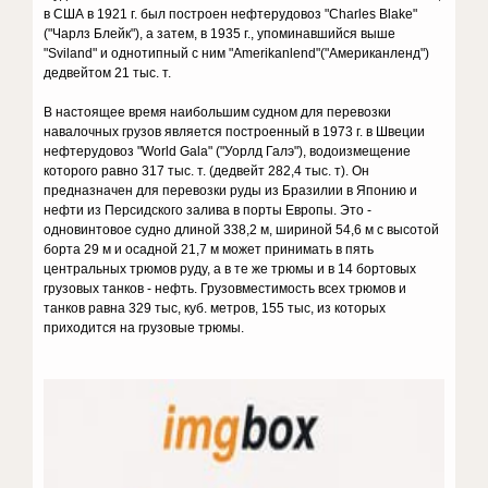
в США в 1921 г. был построен нефтерудовоз "Charles Blake"
("Чарлз Блейк"), а затем, в 1935 г., упоминавшийся выше
"Sviland" и однотипный с ним "Amerikanlend"("Американленд")
дедвейтом 21 тыс. т.
В настоящее время наибольшим судном для перевозки
навалочных грузов является построенный в 1973 г. в Швеции
нефтерудовоз "World Gala" ("Уорлд Галэ"), водоизмещение
которого равно 317 тыс. т. (дедвейт 282,4 тыс. т). Он
предназначен для перевозки руды из Бразилии в Японию и
нефти из Персидского залива в порты Европы. Это -
одновинтовое судно длиной 338,2 м, шириной 54,6 м с высотой
борта 29 м и осадной 21,7 м может принимать в пять
центральных трюмов руду, а в те же трюмы и в 14 бортовых
грузовых танков - нефть. Грузовместимость всех трюмов и
танков равна 329 тыс, куб. метров, 155 тыс, из которых
приходится на грузовые трюмы.