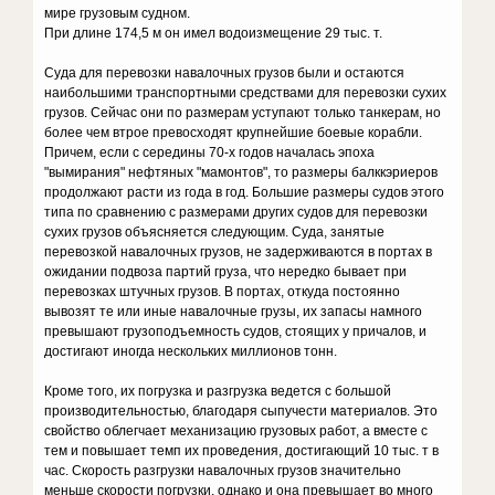
мире грузовым судном.
При длине 174,5 м он имел водоизмещение 29 тыс. т.
Суда для перевозки навалочных грузов были и остаются
наибольшими транспортными средствами для перевозки сухих
грузов. Сейчас они по размерам уступают только танкерам, но
более чем втрое превосходят крупнейшие боевые корабли.
Причем, если с середины 70-х годов началась эпоха
"вымирания" нефтяных "мамонтов", то размеры балккэриеров
продолжают расти из года в год. Большие размеры судов этого
типа по сравнению с размерами других судов для перевозки
сухих грузов объясняется следующим. Суда, занятые
перевозкой навалочных грузов, не задерживаются в портах в
ожидании подвоза партий груза, что нередко бывает при
перевозках штучных грузов. В портах, откуда постоянно
вывозят те или иные навалочные грузы, их запасы намного
превышают грузоподъемность судов, стоящих у причалов, и
достигают иногда нескольких миллионов тонн.
Кроме того, их погрузка и разгрузка ведется с большой
производительностью, благодаря сыпучести материалов. Это
свойство облегчает механизацию грузовых работ, а вместе с
тем и повышает темп их проведения, достигающий 10 тыс. т в
час. Скорость разгрузки навалочных грузов значительно
меньше скорости погрузки, однако и она превышает во много