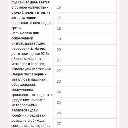
руд сейчас добывается
огромное количество -
16
около 1 млрд. т в год, из
которых морем
17
перевозится почти одна
треть.
18
Роль железа для
современной
19
цивилизации трудно
переоценить. На его
20
долю приходится 92 %
общего количества
21
металлов и сплавов,
используемых в технике.
22
Общая масса черных
металлов в машинах,
23
оборудовании,
сооружениях,
24
транспортных средствах
(среди них наиболее
25
металлоемкими
являются суда и
26
корабли), предметах
домашнего обихода
27
составляет сегодня (на