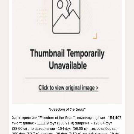
"Freedom of the Seas"
Харктеристики "Freedom of the Seas": водоизмещение - 154,407
тыс т: длина: - 1,111.9 фут (338.91 м) :ширина: - 126.64 фут
(38.60 м) , по ватерлинии - 184 фут (56.08 м) , :высота борта: -