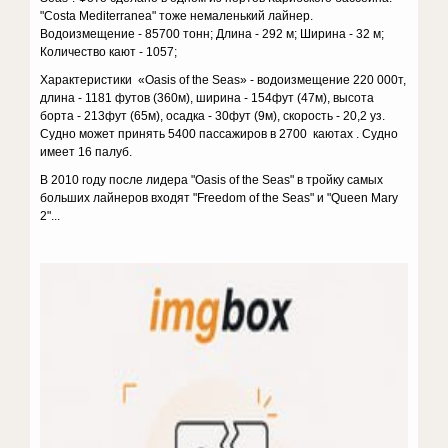
"Costa Mediterranea" тоже немаленький лайнер.
Водоизмещение - 85700 тонн; Длина - 292 м; Ширина - 32 м;
Количество кают - 1057;
Характеристики «Oasis of the Seas» - водоизмещение 220 000т,
длина - 1181 футов (360м), ширина - 154фут (47м), высота
борта - 213фут (65м), осадка - 30фут (9м), скорость - 20,2 уз.
Судно может принять 5400 пассажиров в 2700 каютах . Судно
имеет 16 палуб.
В 2010 году после лидера "Oasis of the Seas" в тройку самых
больших лайнеров входят "Freedom of the Seas" и "Queen Mary
2"...