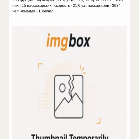
209 фут (63.7 м) осадка: - 28 фут (8.53 м): палубы: всего - 18 из
них - 15 пассажирских: скорость - 21,6 уз : пассажиров - 3634
чел. команда - 1360чел.