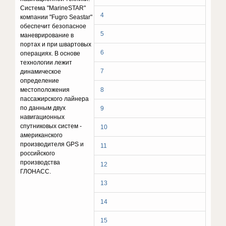
Система "MarineSTAR"
4
компании "Fugro Seastar"
обеспечит безопасное
5
маневрирование в
портах и при швартовых
6
операциях. В основе
технологии лежит
7
динамическое
определение
местоположения
8
пассажирского лайнера
по данным двух
9
навигационных
спутниковых систем -
10
американского
производителя GPS и
11
российского
производства
12
ГЛОНАСС.
13
14
15