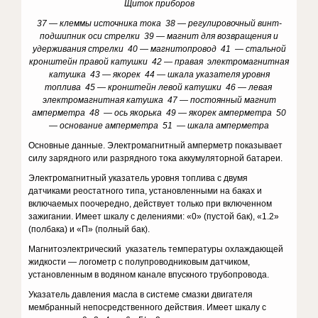
Щиток приборов
37 — клеммы источника тока 38 — регулировочный винт-
подшипник оси стрелки 39 — магнит для возвращения и
удерживания стрелки 40 — магнитопровод 41 — стальной
кронштейн правой катушки 42 — правая электромагнитная
катушка 43 — якорек 44 — шкала указателя уровня
топлива 45 — кронштейн левой катушки 46 — левая
электромагнитная катушка 47 — постоянный магнит
амперметра 48 — ось якорька 49 — якорек амперметра 50
— основание амперметра 51 — шкала амперметра
Основные данные. Электромагнитный амперметр показывает
силу зарядного или разрядного тока аккумуляторной батареи.
Электромагнитный указатель уровня топлива с двумя
датчиками реостатного типа, установленными на баках и
включаемых поочередно, действует только при включенном
зажигании. Имеет шкалу с делениями: «0» (пустой бак), «1.2»
(полбака) и «П» (полный бак).
Магнитоэлектрический указатель температуры охлаждающей
жидкости — логометр с полупроводниковым датчиком,
установленным в водяном канале впускного трубопровода.
Указатель давления масла в системе смазки двигателя
мембранный непосредственного действия. Имеет шкалу с