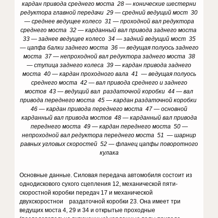
кардан привода среднего моста 28 — конические шестерни
редуктора главной передачи 29 — средний ведущий мост 30
— среднее ведущее колесо 31 — проходной вал редуктора
среднего моста 32 — карданный вал привода заднего моста
33 — заднее ведущее колесо 34 — задний ведущий мост 35
— цапфа балки заднего моста 36 — ведущая полуось заднего
моста 37 — непроходной вал редуктора заднего моста 38
— ступица заднего колеса 39 — кардан привода заднего
моста 40 — кардан проходного вала 41 — ведущая полуось
среднего моста 42 — вал привода среднего и заднего
мостов 43 — ведущий вал раздаточной коробки 44 — вал
привода переднего моста 45 — кардан раздаточной коробки
46 — кардан привода переднего моста 47 — основной
карданный вал привода мостов 48 — карданный вал привода
переднего моста 49 — кардан переднего моста 50 —
непроходной вал редуктора переднего моста 51 — шарнир
равных угловых скоростей 52 — фланец цапфы поворотного
кулака
Основные данные. Силовая передача автомобиля состоит из
однодискового сухого сцепления 12, механической пяти-
скоростной коробки передач 17 и механической
двухскоростнои раздаточной коробки 23. Она имеет три
ведущих моста 4, 29 и 34 и открытые проходные