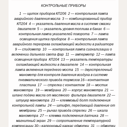
КОНТРОЛЬНЫЕ ПРИБОРЫ
1 — щиток приборов КП206 2 — контрольная лампа
аварийного давления масла 3 — комбинированный прибор
КП204 4 — указатель давления масла в системе смазки
двигателя 5 — указатель уровня топлива в баках 6 —
контрольная лампа указателей поворота 7 — лампа
освещения щитка приборов 8 — контрольная лампа
аварийного перегрева охлаждающей жидкости в радиаторе
9 — спидометр 10 — контрольная лампа сигнализации о
включении дальнего света фар 11 — амперметр 12 — лампа
освещения прибора КП204 13 — указатель температуры
охлаждающей жидкости в двигателе 14 — контрольная
лампа включения переднего моста 15 — двухстрелочный
манометр для контроля давления воздуха в системе
пневматического привода тормозов 16—контактная
пластина 17 — стрелка с контактом 18 — мостик
манометра 19 — мембрана 20 — корпус манометра 21 —
шланг подачи масла от масляного фильтра двигателя 22 —
штуцер манометра 23 — клеммовый болт подключения
контрольной лампы 24 — штифт, передающий давление от
мембраны 25 — рычаг привода стрелки 26 — шкала
манометра 27 — клемма подключения датчика 28 —
магнитный экран 29 — сопротивление температурной
компенсации 30—капроновый каркас обмотки 31 — обмотки