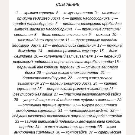
СЦЕПЛЕНИЕ
1 — крышка картера 2 — кожух сцепления 3 — нажимная
пружина ведущего диска 4 — щиток маслосборника 5 —
пробка маслосборника 6 — шплинт в отверстии пробки для
выпуска масла из маслосборника 7 — пружинные пластины
крепления 8 — болт крепления пластин 9 — маховик 10 —
нажимной диск сцепления 11 — фрикционные накладки
ведомого диска 12 — ведомый диск сцепления 13 — пружина
демпфера 14 — маслоотражатель ступицы 15 — диск
демпфера 16 — коленчатый вал двигателя 17 — передний
шариковый подшипник первичного вала коробки передач 18—
первичный вал коробки передач 19 — ступица ведомого
диска 20 — рычаг выключения сцепления 21 —
балансировочный грузик 22 — палец вилки рычага
выключения 23 — палец нажимного диска 24 — картер
сцепления 25 — опорная вилка рычага выключения 26 —
регулировочная гайка 27 — пластина регулировочной гайки
28 — упорный шариковый подшипник муфты выключения 29
— оттяжная пружина муфты 30 — муфта подшипника
выключения сцепления 31 — направляющая муфты 32 —
ведущая шестерня постоянного зацепления коробки передач
33 — задний шариковый подшипник ведущего вала коробки
передач 34 — вилка выключения сцепления 35 — тяга
выключения сцепления 36 — контргайка 37 — сферическая