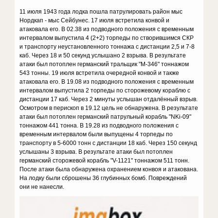
11 июля 1943 года лодка пошла патрулировать район мыс
Нордкап - мыс Сейбунес. 17 июля встретила конвой и
атаковала его. В 02.38 из подводного положения с временным
интервалом выпустила 4 (2+2) торпеды по створившимся СКР
и транспорту неустановленного тоннажа с дистанции 2,5 и 7-8
каб. Через 18 и 50 секунд услышано 2 взрыва. В результате
атаки был потоплен германский тральщик "М-346" тоннажом
543 тонны. 19 июля встретила очередной конвой и также
атаковала его. В 19.08 из подводного положения с временным
интервалом выпустила 2 торпеды по сторожевому кораблю с
дистанции 17 каб. Через 2 минуты услышан отдалённый взрыв.
Осмотром в перископ в 19.12 цель не обнаружена. В результате
атаки был потоплен германский патрульный корабль "NKi-09"
тоннажом 441 тонна. В 19.28 из подводного положения с
временным интервалом были выпущены 4 торпеды по
транспорту в 5-6000 тонн с дистанции 18 каб. Через 150 секунд
услышаны 3 взрыва. В результате атаки был потоплен
германский сторожевой корабль "V-1121" тоннажом 511 тонн.
После атаки была обнаружена охранением конвоя и атакована.
На лодку были сброшены 36 глубинных бомб. Повреждений
они не нанесли.