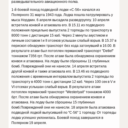
разведывательного авиационного полка.
1-й боевой поход подводной лодки «С-56» начался из
Полярного 31 марта 1943 года. Лодка пошла патрулировать у
мыса Нордкин. 6 апреля высадила разведгруппу. 10 апреля
встретила конвой и атаковала его. В 15.11 из подводного
положения прицельно выпустила 2 торпеды по транспорту в
8000 тонн с дистанции 15 каб. Через 2 минуты акустиком и
личным составом I и II отсеков услышан слабый взрыв. В 15.37 в
перископ обнаружен транспорт без хода затонувший в 16.00. В
результате атаки был потоплен германский транспорт "Detlef"
тоннажом 7356 грт. После атаки была обнаружена охранением
конвоя и атакована. На лодку были сброшены 11 глубинных
бомб. Повреждений они не нанесли. 14 апреля встретила
другой конвой и также атаковала его. В 13.46 из подводного
положения с временным интервалом выпустила 2 торпеды по
транспорту в 4000 тонн с дистанции 12 каб. Через 100 сек в V и
VI отсеках услышан слабый взрыв. В результате атаки
потоплен германский транспорт "Westerlyait" тоннажом 4000
брт. После атаки была обнаружена охранением конвоя и
атакована. На лодку были сброшены 15 глубинных
бомб.Повреждений они не нанесли. 18 апреля была атакована
подводной лодкой выпусившей по "С-56" 1 торпеду. От торпеды
лодка успешно уклонилась. Боевой поход завершился в
Полярном 19 апреля.