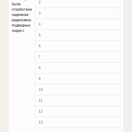
2
была
отработана
3
надежная
радиосвязь
4
подводных
лодок с
5
6
7
8
9
10
11
12
13