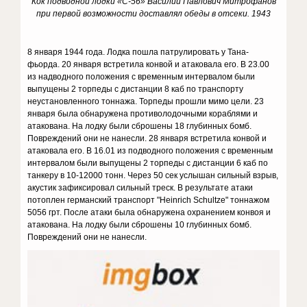
Кок подводной лодки «С-56» Василий Павлович Митрофанов
при первой возможности доставлял обеды в отсеки. 1943
8 января 1944 года. Лодка пошла патрулировать у Тана-
фьорда. 20 января встретила конвой и атаковала его. В 23.00
из надводного положения с временным интервалом были
выпущены 2 торпеды с дистанции 8 каб по транспорту
неустановленного тоннажа. Торпеды прошли мимо цели. 23
января была обнаружена противолодочными кораблями и
атакована. На лодку были сброшены 18 глубинных бомб.
Повреждений они не нанесли. 28 января встретила конвой и
атаковала его. В 16.01 из подводного положения с временным
интервалом были выпущены 2 торпеды с дистанции 6 каб по
танкеру в 10-12000 тонн. Через 50 сек услышан сильный взрыв,
акустик зафиксировал сильный треск. В результате атаки
потоплен германский транспорт "Heinrich Schultze" тоннажом
5056 грт. После атаки была обнаружена охранением конвоя и
атакована. На лодку были сброшены 10 глубинных бомб.
Повреждений они не нанесли.