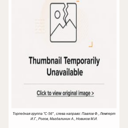
Торпедная группа "С-56" , слева направо: Павлов Ф., Лемперт
И.Г., Рогов, Магдалинин А., Новиков М.И.