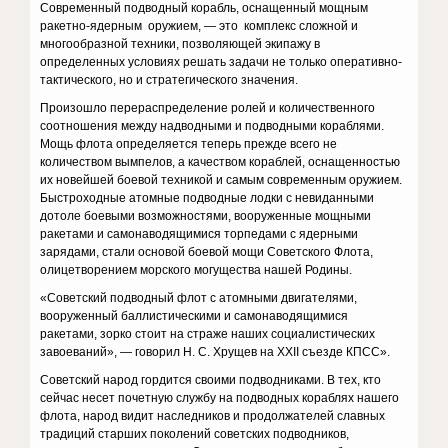
Современный подводный корабль, оснащенный мощным
ракетно-ядерным оружием, — это комплекс сложной и
многообразной техники, позволяющей экипажу в
определенных условиях решать задачи не только оперативно-
тактического, но и стратегического значения.
Произошло перераспределение ролей и количественного
соотношения между надводными и подводными кораблями.
Мощь флота определяется теперь прежде всего не
количеством вымпелов, а качеством кораблей, оснащенностью
их новейшей боевой техникой и самым современным оружием.
Быстроходные атомные подводные лодки с невиданными
дотоле боевыми возможностями, вооруженные мощными
ракетами и самонаводящимися торпедами с ядерными
зарядами, стали основой боевой мощи Советского Флота,
олицетворением морского могущества нашей Родины.
«Советский подводный флот с атомными двигателями,
вооруженный баллистическими и самонаводящимися
ракетами, зорко стоит на страже наших социалистических
завоеваний», — говорил Н. С. Хрущев на XXII съезде КПСС».
Советский народ гордится своими подводниками. В тех, кто
сейчас несет почетную службу на подводных кораблях нашего
флота, народ видит наследников и продолжателей славных
традиций старших поколений советских подводников,