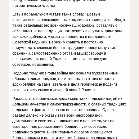
воодушевляют нашу молодежь и будят в ней горячие
патриотические чувства.
Есть в Корабельном уставе такие слова: «Боевые,
исторические и революционные подвиги и традиции корабля, а
также отдельных его военнослужащих должны оставлять о
себе память в последующих поколениях и служить примером
воинской доблести, мужества, геройства и преданности
Советской Родине». Бережно хранить и постоянно
приумножать славные боевые традиции героев минувших
сражений, самоотверженно отстаивавших свободу и
независимость нашей Родины, — дело чести каждого
советского подводника.
Подобно тому как в годы войны нас осеняли мужественные
образы великих предков, так и теперь советских моряков
вдохновляют на замечательные дела героические подвиги
сотен и тысяч сынов и дочерей нашей Родины.
Рассказать о героических делах советских подводников, об их
большом мужестве и самоотверженности, о славных традициях
подводного флота - основная цель этого раздела. Однако
раздел далеко не охватывает всей многообразной
деятельности советских подводников и не претендует на
всестороннее рассмотрение боевого пути советского
подводного флота. В нём главным образом освещаются
боевые походы и подвиги экипажей ряда подводных лодок,