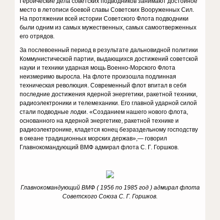
Героические дела советских подводников занимают достойное
место в летописи боевой славы Советских Вооруженных Сил.
На протяжении всей истории Советского Флота подводники
были одним из самых мужественных, самых самоотверженных
его отрядов.
За послевоенный период в результате дальновидной политики
Коммунистической партии, выдающихся достижений советской
науки и техники ударная мощь Военно-Морского Флота
неизмеримо выросла. На флоте произошла подлинная
техническая революция. Современный флот впитал в себя
последние достижения ядерной энергетики, ракетной техники,
радиоэлектроники и телемеханики. Его главной ударной силой
стали подводные лодки. «Созданием нашего нового флота,
основанного на ядерной энергетике, ракетной технике и
радиоэлектронике, кладется конец безраздельному господству
в океане традиционных морских держав»,— говорил
Главнокомандующий ВМФ адмирал флота С. Г. Горшков.
Главнокомандующий ВМФ ( 1956 по 1985 год ) адмирал флота
Советского Союза С. Г. Горшков.