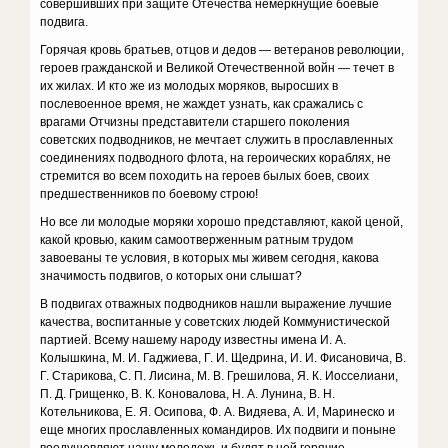
совершивших при защите Отечества немеркнущие боевые
подвига.
Горячая кровь братьев, отцов и дедов — ветеранов революции,
героев гражданской и Великой Отечественной войн — течет в
их жилах. И кто же из молодых моряков, выросших в
послевоенное время, не жаждет узнать, как сражались с
врагами Отчизны представители старшего поколения
советских подводников, не мечтает служить в прославленных
соединениях подводного флота, на героических кораблях, не
стремится во всем походить на героев былых боев, своих
предшественников по боевому строю!
Но все ли молодые моряки хорошо представляют, какой ценой,
какой кровью, каким самоотверженным ратным трудом
завоеваны те условия, в которых мы живем сегодня, какова
значимость подвигов, о которых они слышат?
В подвигах отважных подводников нашли выражение лучшие
качества, воспитанные у советских людей Коммунистической
партией. Всему нашему народу известны имена И. А.
Колышкина, М. И. Гаджиева, Г. И. Щедрина, И. И. Фисановича, В.
Г. Старикова, С. П. Лисина, М. В. Грешилова, Я. К. Иосселиани,
П. Д. Грищенко, В. К. Коновалова, Н. А. Лунина, В. Н.
Котельникова, Е. Я. Осипова, Ф. А. Видяева, А. И, Маринеско и
еще многих прославленных командиров. Их подвиги и поныне