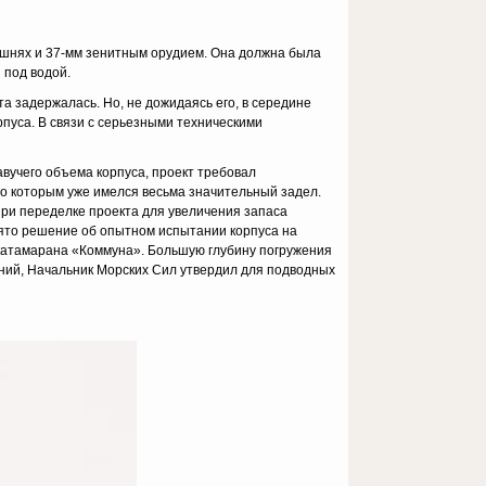
ашнях и 37-мм зенитным орудием. Она должна была
 под водой.
а задержалась. Но, не дожидаясь его, в середине
рпуса. В связи с серьезными техническими
вучего объема корпуса, проект требовал
о которым уже имелся весьма значительный задел.
При переделке проекта для увеличения запаса
нято решение об опытном испытании корпуса на
а-катамарана «Коммуна». Большую глубину погружения
аний, Начальник Морских Сил утвердил для подводных