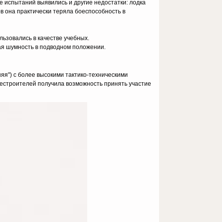
де испытаний выявились и другие недостатки: лодка
ов она практически теряла боеспособность в
льзовались в качестве учебных.
кая шумность в подводном положении.
няя") с более высокими тактико-техническими
блестроителей получила возможность принять участие