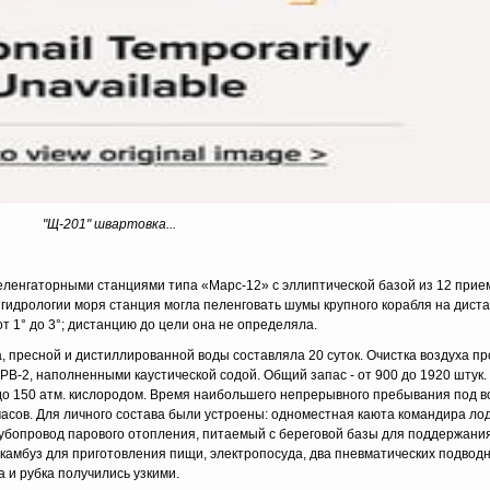
"Щ-201" швартовка...
ленгаторными станциями типа «Марс-12» с эллиптической базой из 12 прие
гидрологии моря станция могла пеленговать шумы крупного корабля на диста
от 1° до 3°; дистанцию до цели она не определяла.
, пресной и дистиллированной воды составляла 20 суток. Очистка воздуха п
-2, наполненными каустической содой. Общий запас - от 900 до 1920 штук. 
м до 150 атм. кислородом. Время наибольшего непрерывного пребывания под 
 часов. Для личного состава были устроены: одноместная каюта командира ло
убопровод парового отопления, питаемый с береговой базы для поддержания
рокамбуз для приготовления пищи, электропосуда, два пневматических подвод
 и рубка получились узкими.