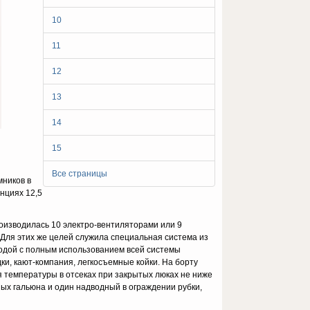
10
11
12
13
14
15
Все страницы
мников в
нциях 12,5
роизводилась 10 электро-вентиляторами или 9
Для этих же целей служила специальная система из
водой с полным использованием всей системы
дки, кают-компания, легкосъемные койки. На борту
 температуры в отсеках при закрытых люках не ниже
ных гальюна и один надводный в ограждении рубки,