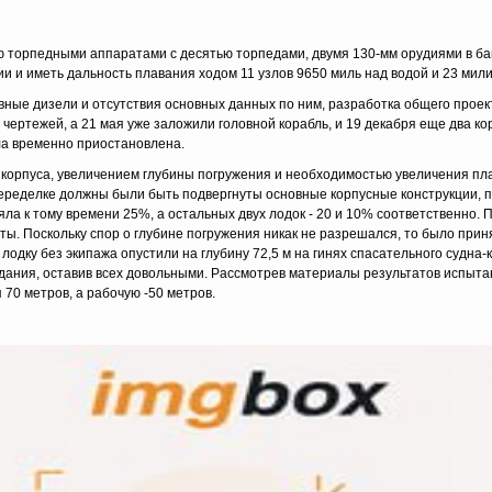
 торпедными аппаратами с десятью торпедами, двумя 130-мм орудиями в б
ии и иметь дальность плавания ходом 11 узлов 9650 миль над водой и 23 мили
вные дизели и отсутствия основных данных по ним, разработка общего проект
 чертежей, а 21 мая уже заложили головной корабль, и 19 декабря еще два ко
ла временно приостановлена.
 корпуса, увеличением глубины погружения и необходимостью увеличения пла
еределке должны были быть подвергнуты основные корпусные конструкции, п
ла к тому времени 25%, а остальных двух лодок - 20 и 10% соответственно. 
. Поскольку спор о глубине погружения никак не разрешался, то было при
ю лодку без экипажа опустили на глубину 72,5 м на гинях спасательного судн
жидания, оставив всех довольными. Рассмотрев материалы результатов испыт
70 метров, а рабочую -50 метров.