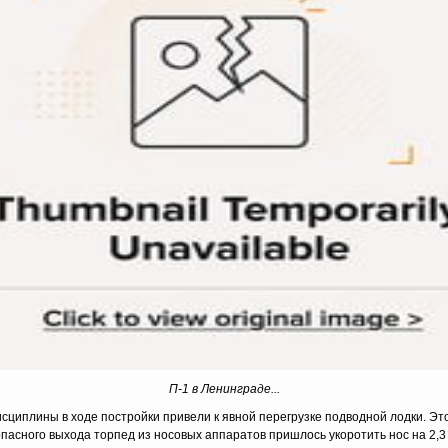
П-1 в Ленинграде...
циплины в ходе постройки привели к явной перегрузке подводной лодки. Это
пасного выхода торпед из носовых аппаратов пришлось укоротить нос на 2,3 