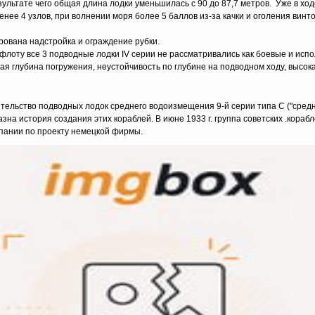
зультате чего общая длина лодки уменьшилась с 90 до 87,7 метров. Уже в хо
енее 4 узлов, при волнении моря более 5 баллов из-за качки и оголения винт
рована надстройка и ограждение рубки.
лоту все 3 подводные лодки IV серии не рассматривались как боевые и испо
ая глубина погружения, неустойчивость по глубине на подводном ходу, высо
оительство подводных лодок среднего водоизмещения 9-й серии типа С ("сред
зна история создания этих кораблей. В июне 1933 г. группа советских .кора
спании по проекту немецкой фирмы.