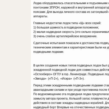
Лодка оборудовалась спасательными и подъемными с
понтонами ЗПРОН, наружной и внутренней аппаратур
поясами. Для выхода личного состава из затонувшей
аппараты.
Главные недостатки лодок типа «Щ» всех серий:
1) большая шумность в подводном положении;
2) малая надводная скорость (это сильно ограничива
3) очень слабое артиллерийское вооружение.
Сдаточные испытания показали и достоинства подводны
техническим элементам и характеристикам были на у
подводными лодками.
В целях создания новых типов подводных лодок был 
эскадренной подводной лодки для совместных действ
«Остехбюро» ОГПУ в гор. Ленинграде. Подводные лодк
«Звезда» («П-2»), «Искра» («П-3»).
Перед этими эскадренными подводными лодками стави
авангардными силами и при уходе противника после б
По водоизмещению эта подводная лодка предполагала
замыслу автора проекта, большой запас плавучести 
действиях в составе эскадры надводных кораблей. Д
надводный борт Впервые на отечественных подводны