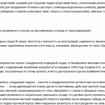
редствами: рымами для подъема лодки средствами базы, усиленными шпигат
ой для продувания отсеков и цистерн с помощью водолазных шлангов, двум
 субмарины служили шлюзовые люки, тубусы и спасательная рубка; имелась 
ло возможность погони за противником и отрыва от преследования);
х лодок III серии: простота и прочность их конструкций, надежность механиз
ровне зарубежных аналогов этого класса, например, французских пл типа «
разработан проект эскадренной подводной лодки, отличавшийся многими ос
ий с надводными кораблями разработал в середине 1930 года Асафов А.Н., 
и, построенные по этому проекту, в честь центрального органа Коммунистич
лись следующие задачи:- участие в эскадренном бою путем атаки противни
оя; - атака двигающегося в море десанта противника, действуя группой лодо
сь близкой к водоизмещению пл типа «Декабрист» I серии и обладала очень 
давал возможность значительно уменьшить осадку, что должно было улучшит
ля обеспечения высокой надводной скорости кораблю были приданы обводы м
х лодках прочный корпус имел наружные шпангоуты и был разделен на семь 