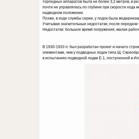
торпедных аппаратов была не более 3,2 метров, в ре
почти не управлялась по глубине при скорости хода м
надводном положении.
Позже, в ходе службы серии, у лодок была модернизи
Учитывая значительные недостатки, после передачи ф
Недостатки: большое время погружения, малая рабоч
В 1930-1933 гг. был разработан проект и начато стр
элементами, чем у подводных лодок типа Щ. Своеобра
в испытаниях подводной лодки Е-1, построенной в И