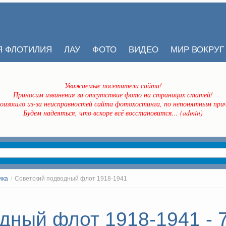
Я ФЛОТИЛИЯ
ЛАУ
ФОТО
ВИДЕО
МИР ВОКРУГ
Уважаемые посетители сайта!
Приносим извинения за отсутствие фото на страницах статей!
оизошло из-за неисправностей сайта фотохостинга, по непонятным прич
Будем надеяться, что вскоре всё восстановится... (admin)
ика
/
Советский подводный флот 1918-1941
дный флот 1918-1941 - 