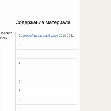
Содержание материала
 головок
Советский подводный флот 1918-1941
ились
2
3
4
5
6
7
8
9