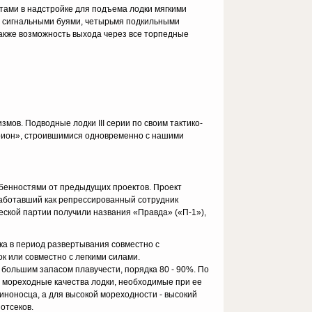
ами в надстройке для подъема лодки мягкими
я сигнальными буями, четырьмя подкильными
также возможность выхода через все торпедные
мов. Подводные лодки III серии по своим тактико-
Орион», строившимися одновременно с нашими
обенностями от предыдущих проектов. Проект
работавший как репрессированный сотрудник
еской партии получили названия «Правда» («П-1»),
ка в период развертывания совместно с
к или совместно с легкими силами.
большим запасом плавучести, порядка 80 - 90%. По
ь мореходные качества лодки, необходимые при ее
иноносца, а для высокой мореходности - высокий
отсеков.