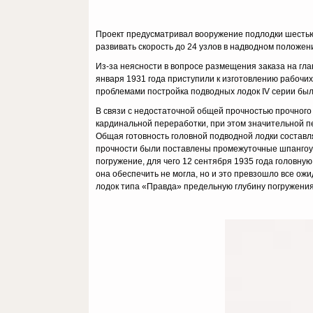
Проект предусматривал вооружение подлодки шестью
развивать скорость до 24 узлов в надводном положен
Из-за неясности в вопросе размещения заказа на гла
января 1931 года приступили к изготовлению рабочих
проблемами постройка подводных лодок IV серии бы
В связи с недостаточной общей прочностью прочного
кардинальной переработки, при этом значительной п
Общая готовность головной подводной лодки составля
прочности были поставлены промежуточные шпангоуты
погружение, для чего 12 сентября 1935 года головну
она обеспечить не могла, но и это превзошло все о
лодок типа «Правда» предельную глубину погружения 