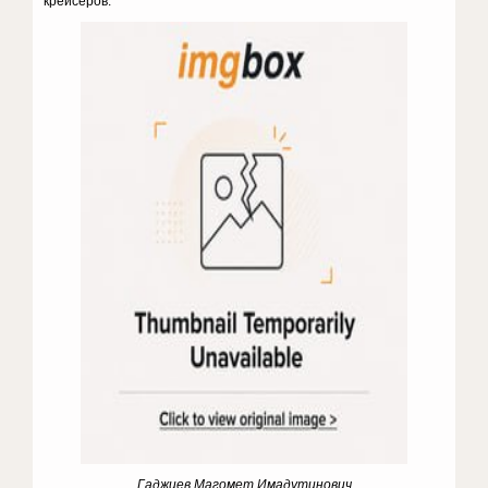
крейсеров.
Гаджиев Магомет Имадутинович