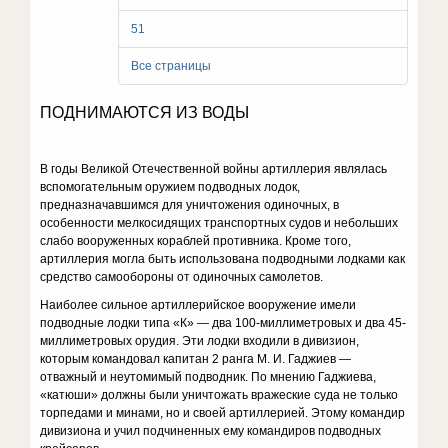
51
Все страницы
ПОДНИМАЮТСЯ ИЗ ВОДЫ
В годы Великой Отечественной войны артиллерия являлась
вспомогательным оружием подводных лодок,
предназначавшимся для уничтожения одиночных, в
особенности мелкосидящих транспортных судов и небольших
слабо вооруженных кораблей противника. Кроме того,
артиллерия могла быть использована подводными лодками как
средство самообороны от одиночных самолетов.
Наиболее сильное артиллерийское вооружение имели
подводные лодки типа «К» — два 100-миллиметровых и два 45-
миллиметровых орудия. Эти лодки входили в дивизион,
которым командовал капитан 2 ранга М. И. Гаджиев —
отважный и неутомимый подводник. По мнению Гаджиева,
«катюши» должны были уничтожать вражеские суда не только
торпедами и минами, но и своей артиллерией. Этому командир
дивизиона и учил подчиненных ему командиров подводных