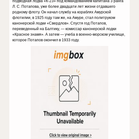
подводная лодка «К-23» под командованием капитана 3 ранга
Л. С. Потапова, уже более двадцати лет жизни отдавшего
родному флоту. Он начал службу на кораблях Амурской
флотилии, в 1925 году там же, на Амуре, стал политруком
канонерской лодки «Свердлов». Спустя год Потапов,
переведенный на Балтику, — комиссар канонерской лодки
«Красное знамя». А затем — учеба в военно-морском училище,
которое Потапов окончил в 1933 году.