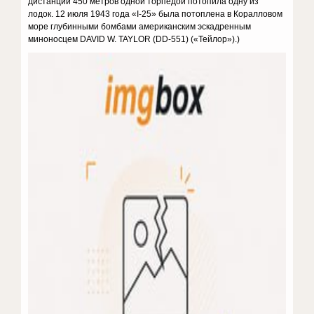
дистанции 450 метров одной торпедой потопила одну из
лодок. 12 июля 1943 года «I-25» была потоплена в Коралловом
море глубинными бомбами американским эскадренным
миноносцем DAVID W. TAYLOR (DD-551) («Тейлор»).)