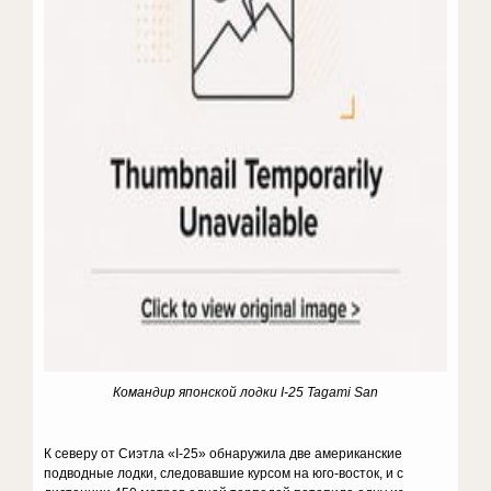
Командир японской лодки I-25 Tagami San
К северу от Сиэтла «I-25» обнаружила две американские
подводные лодки, следовавшие курсом на юго-восток, и с