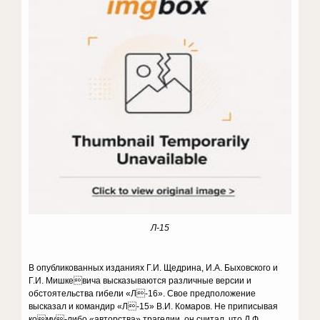
Л-15
В опубликованных изданиях Г.И. Щедрина, И.А. Быховского и
Г.И. Мишкевича высказываются различные версии и
обстоятельства гибели «Л-16». Свое предположение
высказал и командир «Л-15» В.И. Комаров. Не приписывая
кому-либо «авторства» трагедии, он считал, что Д.Ф.