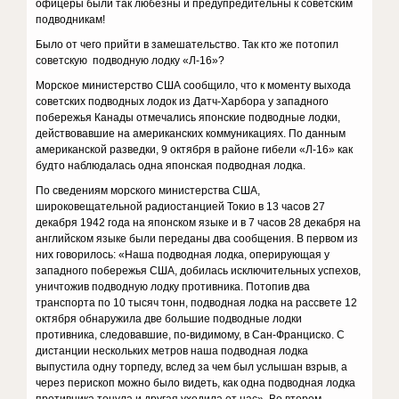
офицеры были так любезны и предупредительны к советским
подводникам!
Было от чего прийти в замешательство. Так кто же потопил
советскую подводную лодку «Л-16»?
Морское министерство США сообщило, что к моменту выхода
советских подводных лодок из Датч-Харбора у западного
побережья Канады отмечались японские подводные лодки,
действовавшие на американских коммуникациях. По данным
американской разведки, 9 октября в районе гибели «Л-16» как
будто наблюдалась одна японская подводная лодка.
По сведениям морского министерства США,
широковещательной радиостанцией Токио в 13 часов 27
декабря 1942 года на японском языке и в 7 часов 28 декабря на
английском языке были переданы два сообщения. В первом из
них говорилось: «Наша подводная лодка, оперирующая у
западного побережья США, добилась исключительных успехов,
уничтожив подводную лодку противника. Потопив два
транспорта по 10 тысяч тонн, подводная лодка на рассвете 12
октября обнаружила две большие подводные лодки
противника, следовавшие, по-видимому, в Сан-Франциско. С
дистанции нескольких метров наша подводная лодка
выпустила одну торпеду, вслед за чем был услышан взрыв, а
через перископ можно было видеть, как одна подводная лодка