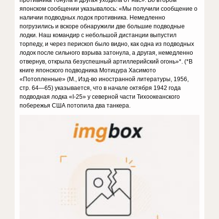
противника тонула и другая уходила от нас». Во втором
японском сообщении указывалось: «Мы получили сообщение о
наличии подводных лодок противника. Немедленно
погрузились и вскоре обнаружили две большие подводные
лодки. Наш командир с небольшой дистанции выпустил
торпеду, и через перископ было видно, как одна из подводных
лодок после сильного взрыва затонула, а другая, немедленно
отвернув, открыла безуспешный артиллерийский огонь»*. (*В
книге японского подводника Мотицура Хасимото
«Потопленные» (М., Изд-во иностранной литературы, 1956,
стр. 64—65) указывается, что в начале октября 1942 года
подводная лодка «I-25» у северной части Тихоокеанского
побережья США потопила два танкера.