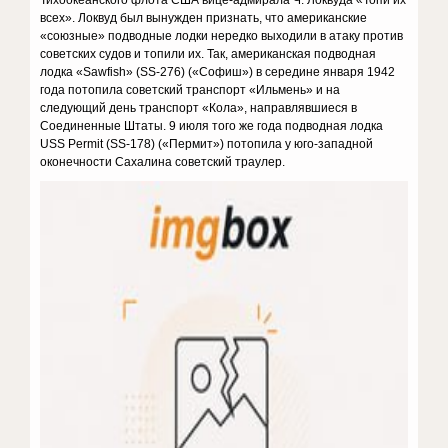
Тихоокеанского флота США вице-адмирала Ч. Локвуда «Топи их
всех». Локвуд был вынужден признать, что американские
«союзные» подводные лодки нередко выходили в атаку против
советских судов и топили их. Так, американская подводная
лодка «Sawfish» (SS-276) («Софиш») в середине января 1942
года потопила советский транспорт «Ильмень» и на
следующий день транспорт «Кола», направлявшиеся в
Соединенные Штаты. 9 июля того же года подводная лодка
USS Permit (SS-178) («Пермит») потопила у юго-западной
оконечности Сахалина советский траулер.