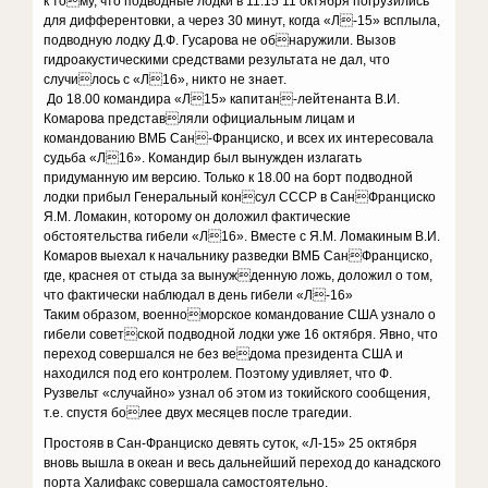
к тому, что подводные лодки в 11.15 11 октября погрузились
для дифферентовки, а через 30 минут, когда «Л-15» всплыла,
подводную лодку Д.Ф. Гусарова не обнаружили. Вызов
гидроакустическими средствами результата не дал, что
случилось с «Л16», никто не знает.
До 18.00 командира «Л15» капитан-лейтенанта В.И.
Комарова представляли официальным лицам и
командованию ВМБ Сан-Франциско, и всех их интересовала
судьба «Л16». Командир был вынужден излагать
придуманную им версию. Только к 18.00 на борт подводной
лодки прибыл Генеральный консул СССР в СанФранциско
Я.М. Ломакин, которому он доложил фактические
обстоятельства гибели «Л16». Вместе с Я.М. Ломакиным В.И.
Комаров выехал к начальнику разведки ВМБ СанФранциско,
где, краснея от стыда за вынужденную ложь, доложил о том,
что фактически наблюдал в день гибели «Л-16»
Таким образом, военноморское командование США узнало о
гибели советской подводной лодки уже 16 октября. Явно, что
переход совершался не без ведома президента США и
находился под его контролем. Поэтому удивляет, что Ф.
Рузвельт «случайно» узнал об этом из токийского сообщения,
т.е. спустя более двух месяцев после трагедии.
Простояв в Сан-Франциско девять суток, «Л-15» 25 октября
вновь вышла в океан и весь дальнейший переход до канадского
порта Халифакс совершала самостоятельно.