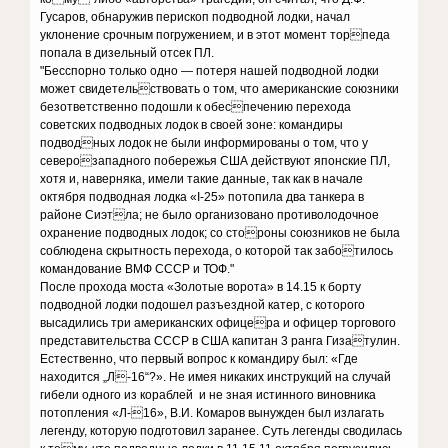
Гусаров, обнаружив перископ подводной лодки, начал
уклонение срочным погружением, и в этот момент торпеда
попала в дизельный отсек ПЛ.
"Бесспорно только одно — потеря нашей подводной лодки
может свидетельствовать о том, что американские союзники
безответственно подошли к обеспечению перехода
советских подводных лодок в своей зоне: командиры
подводных лодок не были информированы о том, что у
северозападного побережья США действуют японские ПЛ,
хотя и, наверняка, имели такие данные, так как в начале
октября подводная лодка «I-25» потопила два танкера в
районе Сиэтла; не было организовано противолодочное
охранение подводных лодок; со стороны союзников не была
соблюдена скрытность перехода, о которой так заботилось
командование ВМФ СССР и ТОФ."
После прохода моста «Золотые ворота» в 14.15 к борту
подводной лодки подошел разъездной катер, с которого
высадились три американских офицера и офицер торгового
представительства СССР в США капитан 3 ранга Гизатулин.
Естественно, что первый вопрос к командиру был: «Где
находится „Л-16“?». Не имея никаких инструкций на случай
гибели одного из кораблей и не зная истинного виновника
потопления «Л-16», В.И. Комаров вынужден был излагать
легенду, которую подготовил заранее. Суть легенды сводилась