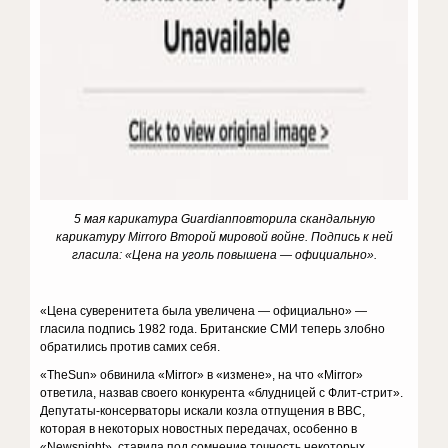
5 мая карикатура Guardian
повторила скандальную
карикатуру Mirror
о Второй мировой войне. Подпись к ней
гласила: «Цена на уголь повышена — официально».
«Цена суверенитета была увеличена — официально» —
гласила подпись 1982 года. Британские СМИ теперь злобно
обратились против самих себя.
«TheSun» обвинила «Mirror» в «измене», на что «Mirror»
ответила, назвав своего конкурента «блудницей с Флит-стрит».
Депутаты-консерваторы искали козла отпущения в BBC,
которая в некоторых новостных передачах, особенно в
«Newsnight», ставила под сомнение точность некоторых