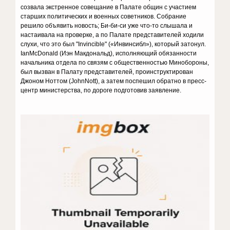
созвала экстренное совещание в Палате общин с участием
старших политических и военных советников. Собрание
решило объявить новость; Би-би-си уже что-то слышала и
настаивала на проверке, а по Палате представителей ходили
слухи, что это был "Invincible" («Инвинсибл»), который затонул.
IanMcDonald (Иэн Макдональд), исполняющий обязанности
начальника отдела по связям с общественностью Минобороны,
был вызван в Палату представителей, проинструктирован
Джоном Ноттом (JohnNott), а затем поспешил обратно в пресс-
центр министерства, по дороге подготовив заявление.