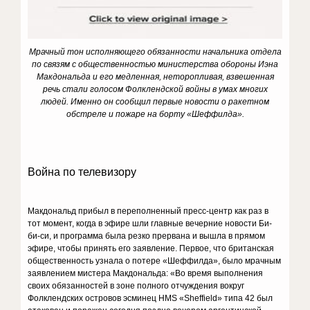
Мрачный тон исполняющего обязанности начальника отдела
по связям с общественностью министерства обороны Иэна
Макдональда и его медленная, неторопливая, взвешенная
речь стали голосом Фолклендской войны в умах многих
людей. Именно он сообщил первые новости о ракетном
обстреле и пожаре на борту «Шеффилда».
Война по телевизору
Макдональд прибыл в переполненный пресс-центр как раз в
тот момент, когда в эфире шли главные вечерние новости Би-
би-си, и программа была резко прервана и вышла в прямом
эфире, чтобы принять его заявление. Первое, что британская
общественность узнала о потере «Шеффилда», было мрачным
заявлением мистера Макдональда: «Во время выполнения
своих обязанностей в зоне полного отчуждения вокруг
Фолклендских островов эсминец HMS «Sheffield» типа 42 был