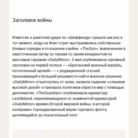
Заголовок войны
Известие о ракетном ударе по «Шеффилду» пришло как раз в
тот момент, когда на Флит-стрит выстраивались собственные
боевые порядки в отношении к войне. «TheSun», вовлеченная в
ожесточенную битву за тиражи со своим конкурентом по
массовым тиражам «DailyMirror», 5 мая опубликовала огромный
заголовок на первой полосе — «Британский военный корабль,
потопленный аргией» — с редакционной статьей,
призывающей к большей решимости найти военное решение.
«DailyMirror» отшатнулась от шока, назвала падение «слишком
высокой ценой» и призвала политиков обрести мир с помощью
дипломатии. «TheGuardian» опубликовала карикатуру
LesGibbard, перекликающуюся со знаменитой карикатурой
«DailyMirror» времен Второй мировой войны, в которой
изображен торпедированный моряк торгового флота,
цепляющийся за спасательный плот.