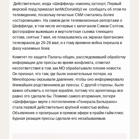
Действительно, когда «Шеффилд» наконец затонул, Первый
морской лорд приказал IanMcDonald(у) не сообщать об этом по
телевидению, поскольку печатные СМИ считались более
«осторожными». На самом деле телевизионные репортажи о
Шеффилде, в том числе интервью с капитаном Сэмом Солтом,
фотографии выживших и вертолетная съемка тлеющего
остова, снятые 7 мая, не показывались на экранах британских
телеэкранов до 26-28 мая; и к тому времени война перешла в
фазу наземных боев.
Комитет по защите Палаты общин, расследовавший обработку
информации для прессы во время конфликта, отметил
несоответствия в том, как МО обрабатывало плохие новости.
Он признал, что там, где были значительные потери, на
Минобороны оказывали давление, чтобы оно информировало
ближайших родственников до прессы. С другой стороны, было
важно объявить о потере корабля, потому что аргентинцы все
равно это сделали бы. Помимо самого вторжения, потеря
«Шеффилда» вкупе с потоплением «Генерала Бельграно»
стала первой действительно крупной новостью войны.
Объявление о проигрыше в прямом эфире в прайм-тайм плюс
бурная реакция прессы сделали его незабываемым.