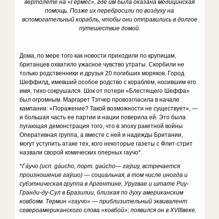
вертолете на «Гермес», где им была оказана медицинская
помощь.
Позже их перебросили по воздуху на
вспомогательный корабль, чтобы они отправились в долгое
путешествие домой.
Дома, по мере того как новости приходили по крупицам,
британцев охватило ужасное чувство утраты. Скорбили не
только родственники и друзья 20 погибших моряков. Город
Шеффилд, имевший особое родство с кораблём, носившим его
имя, тихо сокрушался. Шок от потери «Блестящего Шеффа»
был огромным. Маргарет Тэтчер провозгласила в начале
кампании: «Поражение? Такой возможности не существует», —
и большая часть ее партии и нации поверила ей. Это была
пугающая демонстрация того, что в эпоху ракетной войны
Оперативная группа, а вместе с ней и надежды Британии,
могут уступить атаке тех, кого некоторые газеты с Флит-стрит
назвали сворой комических оперных гаучо*.
*
Гáучо (исп.
g
áucho
, порт. ga
úcho
— гау́шу, встречается
произношение гау́шо) — социальная, в том числе иногда и
субэтническая группа в Аргентине, Уругвае и штате Риу-
Гранди-ду-Сул в Бразилии, близкая по духу американским
ковбоям. Термин «гаучо» — приблизительный эквивалент
североамериканского слова «ковбой»; появился он в XVIII
веке.