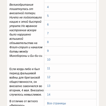
Великобритания
4
пошатнулась от
внезапной потери.
5
Ничто не подготовило
нацию к этой быстрой
6
утрате.
Но мрачное
настроение вскоре
7
было нарушено
вспышкой
8
обзывательства на
Флит-стрит и началом
9
битвы между
Минобороны и Би-би-си.
10
11
Если когда-либо и был
период фальшивой
12
войны для британской
общественности, он
13
внезапно закончился во
вторник, 4 мая. Внезапно
случилось немыслимое.
14
В отличие от ветхого
Все страницы
«Belgrano»