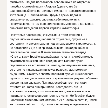
физически. Но для пассажиров, собравшихся на открытых
палубах кормовой части «Андреа Дориа», это был
единственный путь оставления судна. Пятидесятитрехлетняя
жительница Пенсильвании Джулия Греко, падая в
спасательную шлюпку, сломала себе позвоночник.
Промучившись потом еще долгих шесть месяцев в больнице,
она стала пятьдесят первой жертвой катастрофы.
Некоторые пассажиры, как мужчины, так и женщины,
очутившись на канате, цепенели от ужаса и, будучи не в
состоянии ни спуститься, ни подняться, висели там, пока силы
не оставляли их, и они срывались вниз. Находившийся в
спасательной шлюпке 8 заместитель главного стюарда
«Стокгольма» Трасбю вскарабкался по канату, чтобы помочь
спуститься вниз женщине средних лет. Благополучно
спустившись на его плечах в шлюпку, перепуганная женщина,
до этого не издававшая ни звука, разразилась громкими
рыданиями. Обхватив своими полными руками низкорослого,
щуплого стюарда за шею, она покрыла его поцелуями, обильно
орошенными слезами. Пытаясь освободиться, тот стал
отбиваться. Тогда она принялась благодарить его на
итальянском языке, которого он не знал, навязывая в знак
признательности свои молитвенные четки. Но Трасбю, будучи
набожным лютеранином, отклонил их с настойчивостью, ничем
не отличавшейся от той, с которой они ему предлагались.