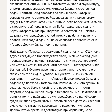
светившегося огнями. Он был готов к тому, что в любую минуту,
опрокинувшись вверх килем, «Андреа Дориа» скроется под
водой. Капитан Бойд опасался за свои шлюпки, которые,
совершив уже по одному рейсу, снова ушли к итальянскому
судну. Был момент, когда «Кэйп-Анн» снесло более чем на милю
в сторону от лайнера, и капитан Бойд подвел свое судно, к
борту которого была пришвартована собственная шлюпка и
шлюпка с «Андреа Дориа», поближе. Но из боязни потопить
плававших в воде людей, он не осмеливался приблизиться к
«Андреа Дориа» ближе, чем на полмили.
Наблюдая с «Томаса» за эвакуацией судна, капитан О'Ши, как и
другие сведущие в морских делах люди, бывшие очевидцами
происходившего, пришел к выводу, что случись все это зимой
или хотя бы четырьмя месяцами позднее — катастрофа была
бы полной. В бурном море лишь немногим из тех, кто на его
глазах прыгал с судна, удалось бы уцелеть. «При сильном
волнении, — подумал он, — «Андреа Дориа» пошел бы ко дну
задолго до подхода «Томаса» или какого-либо иного судна». К
счастью, море было спокойно, его поверхность — почти
гладкая, с редкой неравномерно мертвой зыбью. Фактически ни
один из тех, кто наблюдал за «Андреа Дориа» с палуб своих
судов, не знал случая, чтобы накренившееся до такой степени
судно могло так долго держаться на воде. Крен «Андреа
Дориа» к тому времени достигал уже примерно 30°, но со