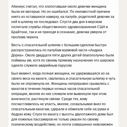
Абениус считал, что хлопотавшая около девочки женщина
была ее матерью. Но он ошибался. По неизвестной причине
никто из оставшихся наверху, на палубе, родителей девочки за
ней в шлюпку не последовал. Спустя два дня в морском
госпитале службы общественного здравоохранения США в
Брайтоне, так и не приходя в сознание, девочка умерла от
пролома черепа.
Весть о спасательной шлюпке с большим одеялом быстро
распространилась по палубам кормовой части «Андреа
Дориа». Около двадцати пяти других детей благополучно были
пойманы им, хотя по своему прямому назначению это широкое
одеяло служило аварийным парусом.
Был момент, когда полная женщина, не удержавшаяся из-за
своего веса на канате, свалилась в спасательную шлюпку и чуть
было не опрокинула ее. Женщины непрерывно срывались с
канатов в течение первых ночных часов спасательной
операции, многие из них сломали или вывихнули при этом
конечности, растянули связки. Среди тех, кому
посчастливилось не упасть, многие, соскальзывая вниз по
спасательным канатам, сдирали и обжигали себе на руках и
бедрах кожу. Спуск по канату с высоты двухэтажного дома был
для пожилых пассажиров не только ужасен по своему
психическому воздействию, но почти совершенно невозможен