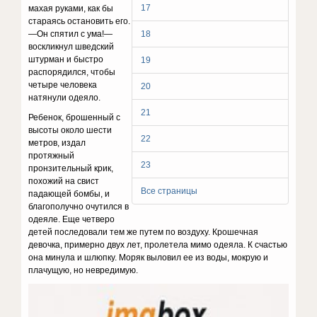
17
махая руками, как бы
стараясь остановить его.
—Он спятил с ума!—
18
воскликнул шведский
штурман и быстро
19
распорядился, чтобы
четыре человека
20
натянули одеяло.
21
Ребенок, брошенный с
высоты около шести
22
метров, издал
протяжный
23
пронзительный крик,
похожий на свист
Все страницы
падающей бомбы, и
благополучно очутился в
одеяле. Еще четверо
детей последовали тем же путем по воздуху. Крошечная
девочка, примерно двух лет, пролетела мимо одеяла. К счастью
она минула и шлюпку. Моряк выловил ее из воды, мокрую и
плачущую, но невредимую.