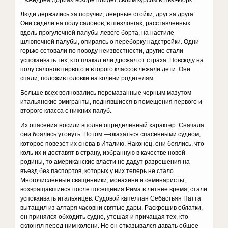
...«Андреа Дориа» вскоре пойдет своим курсом в Нью-Йорк...
Люди держались за поручни, леерные стойки, друг за друга.
Они сидели на полу салонов, в шезлонгах, расставленных
вдоль прогулочной палубы левого борта, на настиле
шлюпочной палубы, опираясь о переборку надстройки. Одни
горько сетовали по поводу неизвестности, другие стали
успокаивать тех, кто плакал или дрожал от страха. Повсюду на
полу салонов первого и второго классов лежали дети. Они
спали, положив головки на колени родителям.
Больше всех волновались перемазанные черным мазутом
итальянские эмигранты, поднявшиеся в помещения первого и
второго класса с нижних палуб.
Их опасения носили вполне определенный характер. Сначала
они боялись утонуть. Потом —оказаться спасенными судном,
которое повезет их снова в Италию. Наконец, они боялись, что
коль их и доставят в страну, избранную в качестве новой
родины, то американские власти не дадут разрешения на
въезд без паспортов, которых у них теперь не стало.
Многочисленные священники, монахини и семинаристы,
возвращавшиеся после посещения Рима в летнее время, стали
успокаивать итальянцев. Судовой капеллан Себастьян Натта
вытащил из алтаря часовни святые дары. Раскрошив облатки,
он принялся обходить судно, утешая и причащая тех, кто
склонял перед ним колени. Но он отказывался давать общее