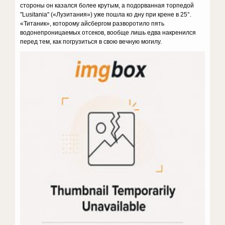
стороны он казался более крутым, а подорванная торпедой
"Lusitania" («Лузитания») уже пошла ко дну при крене в 25°.
«Титаник», которому айсбергом разворотило пять
водонепроницаемых отсеков, вообще лишь едва накренился
перед тем, как погрузиться в свою вечную могилу.