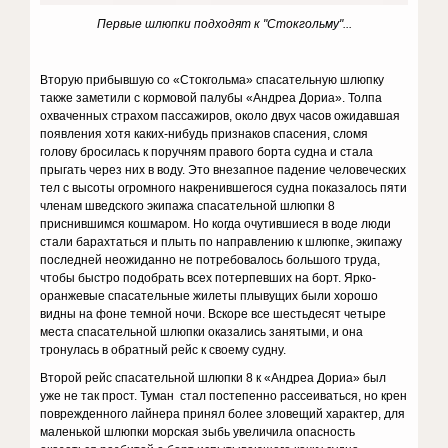
Первые шлюпки подходят к "Стокгольму"...
Вторую прибывшую со «Стокгольма» спасательную шлюпку
также заметили с кормовой палубы «Андреа Дориа». Толпа
охваченных страхом пассажиров, около двух часов ожидавшая
появления хотя каких-нибудь признаков спасения, сломя
голову бросилась к поручням правого борта судна и стала
прыгать через них в воду. Это внезапное падение человеческих
тел с высоты огромного накренившегося судна показалось пяти
членам шведского экипажа спасательной шлюпки 8
приснившимся кошмаром. Но когда очутившиеся в воде люди
стали барахтаться и плыть по направлению к шлюпке, экипажу
последней неожиданно не потребовалось большого труда,
чтобы быстро подобрать всех потерпевших на борт. Ярко-
оранжевые спасательные жилеты плывущих были хорошо
видны на фоне темной ночи. Вскоре все шестьдесят четыре
места спасательной шлюпки оказались занятыми, и она
тронулась в обратный рейс к своему судну.
Второй рейс спасательной шлюпки 8 к «Андреа Дориа» был
уже не так прост. Туман стал постепенно рассеиваться, но крен
поврежденного лайнера принял более зловещий характер, для
маленькой шлюпки морская зыбь увеличила опасность