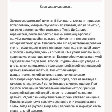
Крен увеличивается...
Экипаж спасательной шлюпки 8 был настолько занят приемом
потерпевших, которые спускались по канатам, что не заметил,
как один растерявшийся итальянец Тулио Ди Сандро,
коренастый, почти абсолютно лысый миланец, бросил с
палубы, находившейся на высоте более пяти метров, свою
четырехлетнюю дочь. Опасаясь, что его единственный ребенок
утонет, если упадет в воду, он наклонился над стоявшей внизу
шлюпкой и выпустил дочь из объятий. Она упала головой вниз,
ударившись о планшир шлюпки. Быстро обернувшись на глухой
звук упавшего сзади тела, второй штурман Абениус увидел на
дне шлюпки неподвижное тело маленькой худой черноволосой
девочки в ночном халатике. Посмотрев наверх,
двадцатисемилетиий штурман запретил остальным
пассажирам бросать своих детей с борта, пока не натянул в
качестве спасательной сетки большое широкое одеяло. При
тусклом освещении спасательной шлюпки матрос брызнул
холодной забортной водой в лицо потерявшей сознание
девочки. Рядом с ним опустилась на колени какая-то женщина.
Привести маленькую девочку в сознание они оказались не в
силах. Тогда ее укутали в одеяло и перенесли в закрытую часть
спасательной шлюпки.