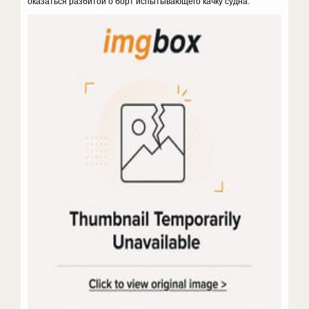
оказаться разбитой о борт испытывающего качку судна.