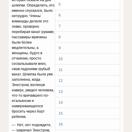
которых лежали на дне
5
шлюпки. Определить, кто
именно спускался, было
6
нетрудно. Члены
команады делали это
7
ловко, проворно
перебирая канат руками;
пассажиры-мужчины
8
были более
медлительны, а
9
женщины, будто в
отчаянии, просто
10
соскальзывали вниз,
сжав ладонями грубый
11
канат. Шлюпка была уже
заполнена, когда
12
Энестром, взглянув
наверх, увидел человека,
13
что-то кричавшего по-
итальянски и
14
намеревающегося
бросить через борт
15
ребенка.
16
— Нет, нет подождите,
— закричал Энестром,