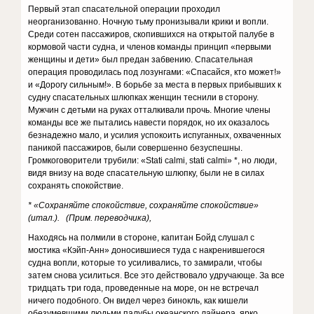
Первый этап спасательной операции проходил
неорганизованно. Ночную тьму пронизывали крики и вопли.
Среди сотен пассажиров, скопившихся на открытой палубе в
кормовой части судна, и членов команды принцип «первыми
женщины и дети» был предан забвению. Спасательная
операция проводилась под лозунгами: «Спасайся, кто может!»
и «Дорогу сильным!». В борьбе за места в первых прибывших к
судну спасательных шлюпках женщин теснили в сторону.
Мужчин с детьми на руках отталкивали прочь. Многие члены
команды все же пытались навести порядок, но их оказалось
безнадежно мало, и усилия успокоить испуганных, охваченных
паникой пассажиров, были совершенно безуспешны.
Громкоговорители трубили: «Stati calmi, stati calmi» *, но люди,
видя внизу на воде спасательную шлюпку, были не в силах
сохранять спокойствие.
* «Сохраняйте спокойствие, сохраняйте спокойствие»
(итал.). (Прим. переводчика),
Находясь на полмили в стороне, капитан Бойд слушал с
мостика «Кэйп-Анн» доносившиеся туда с накренившегося
судна вопли, которые то усиливались, то замирали, чтобы
затем снова усилиться. Все это действовало удручающе. За все
тридцать три года, проведенные на море, он не встречал
ничего подобного. Он видел через бинокль, как кишели
обезумевшими людьми палубы океанского лайнера, ярко