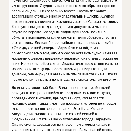
пожилых пассажиров с палубы судна на канате, завязывая его
им вокруг пояса. Студенты нашли несколько обрывков тросов
различной длины и связали их вместе. Получился канат,
достигавший стоявшие внизу спасательные шлюпки. Слепой
нью-йоркский сапожник из Бруклина Джозеф Маджио, которому
было уже семьдесят два года, не мог допустить и мысли о
спуске по веревке. Молодым людям пришлось насильно
обмотать вопившего старика сеткой и таким образом спустить
его в шлюпку. Лилиан Донер, выбравшаяся на верх с палубы
«С» с двухлетней дочерью Марией за спиной, сама
побеспокоилась о том, каким образом оставить судно. Обвязав
крошечную девочку найденной веревкой, она стала спускать ее
вниз. Но веревка оборвалась. Двадцатичетырехлетняя мать не
колебалась ни секунды. Бросившись через борт вслед за
дочерью, она нырнула в океан и выплыла вместе с ней. Спустя
несколько минут мать и дочь втащили в спасательную шлюпку.
Двадцатисемилетний Джон Вали, в прошлом нью-йоркский
официант, возвращавшийся из продолжительного отпуска,
проведенного в Италии, прыгнул за борт, чтобы спасти
красивую девятнадцатилетнюю девушку, с которой не спускал
глаз на протяжении всего плавания. Это была Мелани
Ансуини, эмигрировавшая вместе со всей семьей в
Соединенные Штаты из восхитительного города Перуджии.
Она не смогла удержаться на спущенном с кормы канате и,
ударившись о воду, потеряла сознание. Вали спас ей жизнь.