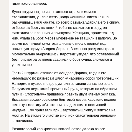
гигантского лайнера.
Душа штурмана, не испытавшего страха в момент
столкновения, ушла в пятки, когда женщина, висевшая на
раскачивавшемся канате, со всего размаха ударила его в спину,
отбросив к борту шлюпки. Чтобы не свалиться в воду, он
схватился за планшир и пригнулся. Женщина, пролетев над
ним, упала за борт. Через мгновение ее втащили в шлюпку. Во
время возникшей суматохи шлюпку отнесло волной под
нависшую корму «Андреа Дориа». Внезапно раздался треск.
Моментально обернувшись, Карстенс увидел, что оставленный
без присмотра румпель ударился о борт судна, сломался и
упал в море.
Третий штурман отошел от «Андреа Дориа», когда в его
небольшую по размерам шлюпку набилось сорок потерпевших.
На корме в пустое гнездо румпеля вставили запасное весло.
Получился неуклюжий временный руль, которым на обратном
пути к «Стокгольму» пришлось править двум членам экипажа.
Высадив пассажиров около бортовой двери, Карстенс подвел
шлюпку к мостику «Стокгольма» и доложил о постигшей
неудаче. Ему приказали пришвартовать шлюпку и явиться на
мостик. На этом его участие в ночной спасательной операции
закончилось.
Разноголосый хор криков и воплей летел далеко во все