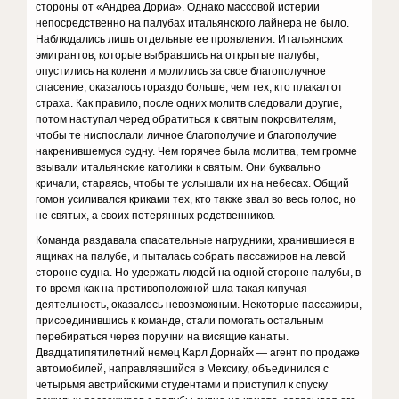
стороны от «Андреа Дориа». Однако массовой истерии
непосредственно на палубах итальянского лайнера не было.
Наблюдались лишь отдельные ее проявления. Итальянских
эмигрантов, которые выбравшись на открытые палубы,
опустились на колени и молились за свое благополучное
спасение, оказалось гораздо больше, чем тех, кто плакал от
страха. Как правило, после одних молитв следовали другие,
потом наступал черед обратиться к святым покровителям,
чтобы те ниспослали личное благополучие и благополучие
накренившемуся судну. Чем горячее была молитва, тем громче
взывали итальянские католики к святым. Они буквально
кричали, стараясь, чтобы те услышали их на небесах. Общий
гомон усиливался криками тех, кто также звал во весь голос, но
не святых, а своих потерянных родственников.
Команда раздавала спасательные нагрудники, хранившиеся в
ящиках на палубе, и пыталась собрать пассажиров на левой
стороне судна. Но удержать людей на одной стороне палубы, в
то время как на противоположной шла такая кипучая
деятельность, оказалось невозможным. Некоторые пассажиры,
присоединившись к команде, стали помогать остальным
перебираться через поручни на висящие канаты.
Двадцатипятилетний немец Карл Дорнайх — агент по продаже
автомобилей, направлявшийся в Мексику, объединился с
четырьмя австрийскими студентами и приступил к спуску