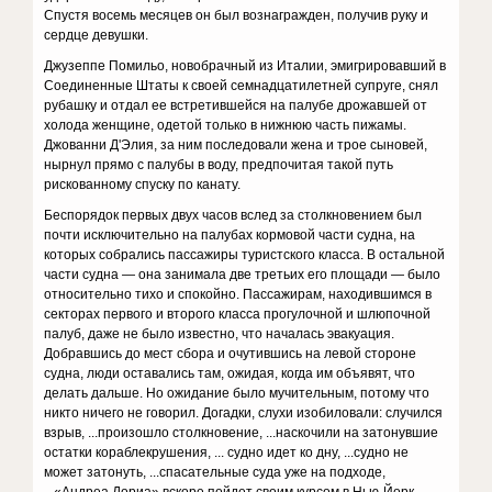
Спустя восемь месяцев он был вознагражден, получив руку и
сердце девушки.
Джузеппе Помильо, новобрачный из Италии, эмигрировавший в
Соединенные Штаты к своей семнадцатилетней супруге, снял
рубашку и отдал ее встретившейся на палубе дрожавшей от
холода женщине, одетой только в нижнюю часть пижамы.
Джованни Д'Элия, за ним последовали жена и трое сыновей,
нырнул прямо с палубы в воду, предпочитая такой путь
рискованному спуску по канату.
Беспорядок первых двух часов вслед за столкновением был
почти исключительно на палубах кормовой части судна, на
которых собрались пассажиры туристского класса. В остальной
части судна — она занимала две третьих его площади — было
относительно тихо и спокойно. Пассажирам, находившимся в
секторах первого и второго класса прогулочной и шлюпочной
палуб, даже не было известно, что началась эвакуация.
Добравшись до мест сбора и очутившись на левой стороне
судна, люди оставались там, ожидая, когда им объявят, что
делать дальше. Но ожидание было мучительным, потому что
никто ничего не говорил. Догадки, слухи изобиловали: случился
взрыв, ...произошло столкновение, ...наскочили на затонувшие
остатки кораблекрушения, ... судно идет ко дну, ...судно не
может затонуть, ...спасательные суда уже на подходе,