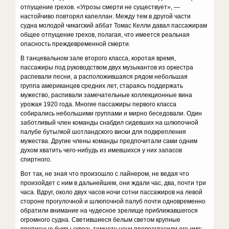
отпущение грехов. «Угрозы смерти не существует», —
настойчиво повторял капеллан. Между тем в другой части
судна молодой чикагский аббат Томас Келли давал пассажирам
общее отпущение грехов, полагая, что имеется реальная
опасность преждевременной смерти.
В танцевальном зале второго класса, коротая время,
пассажиры под руководством двух музыкантов из оркестра
распевали песни, а расположившаяся рядом небольшая
группа американцев средних лет, стараясь поддержать
мужество, распивали замечательные коллекционные вина
урожая 1920 года. Многие пассажиры первого класса
собирались небольшими группами и мирно беседовали. Один
заботливый член команды снабдил сидевших на шлюпочной
палубе бутылкой шотландского виски для подкрепления
мужества. Другие члены команды предпочитали сами одним
духом хватить чего-нибудь из имевшихся у них запасов
спиртного.
Вот так, не зная что произошло с лайнером, не ведая что
произойдет с ним в дальнейшем, они ждали час, два, почти три
часа. Вдруг, около двух часов ночи сотни пассажиров на левой
стороне прогулочной и шлюпочной палуб почти одновременно
обратили внимание на чудесное зрелище приближавшегося
огромного судна. Светившиеся белым светом крупные