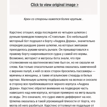
Крен со стороны кажется более крутым...
Карстенс отошел, когда последняя из четырех шлюпок с
ручным приводом покинула «Стокгольм». Его небольшой
моторный бот подошел к борту «Андреа Дориа», значительно
опередив ушедшие ранее шлюпки, на которых экипажам
приходилось руками качать рычаги. Он пришвартовался к
правому борту накренившегося судна у самой его кормы.
Возможно, моторист и матросы бота знали, что при
столкновении на вахтенном мостике был он, но не сказали ни
слова. Как только спасательная шлюпка оказалась замеченной
с верхних палуб, к ней со всех сторон бросились пассажиры —
мужчины и женщины, а также итальянские стюарды в белых
куртках. Маленькую шлюпку подбрасывало на волнах и сносило
в сторону все приближавшегося черного корпуса «Андреа
Дориа». Карстенс обратил внимание на подводную часть
нависшего над ним корпуса, которая примерно на метр вышла
из воды. Это означало, что судно имело дифферент на нос.
Шлюпка оказалась в такой угрожающей близости от борта, что
могла об него разбиться. Карстенс оттолкнул ее подальше от